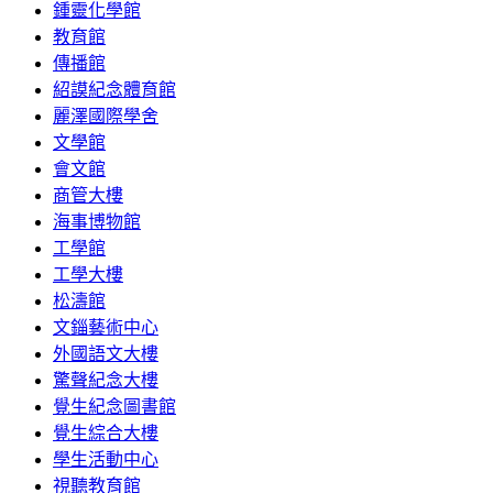
鍾靈化學館
教育館
傳播館
紹謨紀念體育館
麗澤國際學舍
文學館
會文館
商管大樓
海事博物館
工學館
工學大樓
松濤館
文錙藝術中心
外國語文大樓
驚聲紀念大樓
覺生紀念圖書館
覺生綜合大樓
學生活動中心
視聽教育館