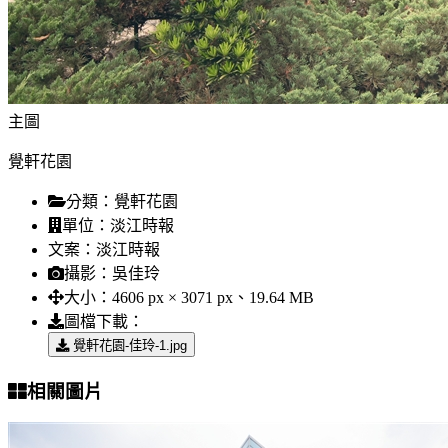
主圖
覺軒花園
分類：
覺軒花園
單位：
淡江時報
文案：
淡江時報
攝影：
吳佳玲
大小：
4606 px × 3071 px、19.64 MB
圖檔下載：
覺軒花園-佳玲-1.jpg
相關圖片