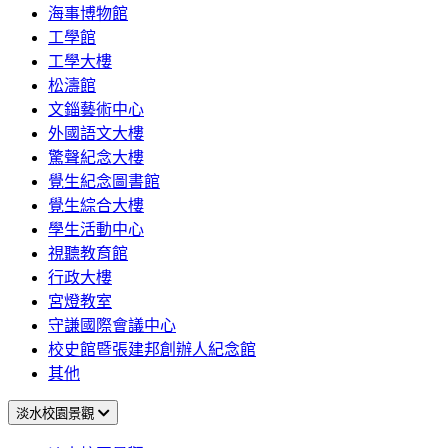
海事博物館
工學館
工學大樓
松濤館
文錙藝術中心
外國語文大樓
驚聲紀念大樓
覺生紀念圖書館
覺生綜合大樓
學生活動中心
視聽教育館
行政大樓
宮燈教室
守謙國際會議中心
校史館暨張建邦創辦人紀念館
其他
淡水校園景觀