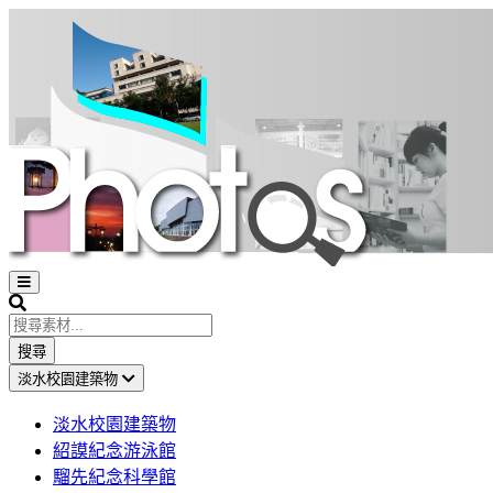
Open
sidebar
Search
搜尋
淡水校園建築物
淡水校園建築物
紹謨紀念游泳館
騮先紀念科學館