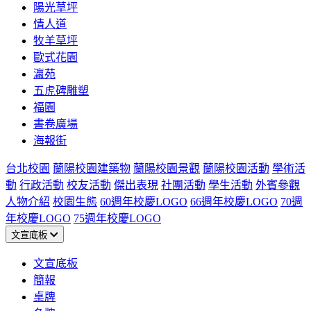
陽光草坪
情人道
牧羊草坪
歐式花園
瀛苑
五虎碑雕塑
福園
書卷廣場
海報街
台北校園
蘭陽校園建築物
蘭陽校園景觀
蘭陽校園活動
學術活
動
行政活動
校友活動
傑出表現
社團活動
學生活動
外賓參觀
人物介紹
校園生態
60週年校慶LOGO
66週年校慶LOGO
70週
年校慶LOGO
75週年校慶LOGO
文宣底板
文宣底板
簡報
桌牌