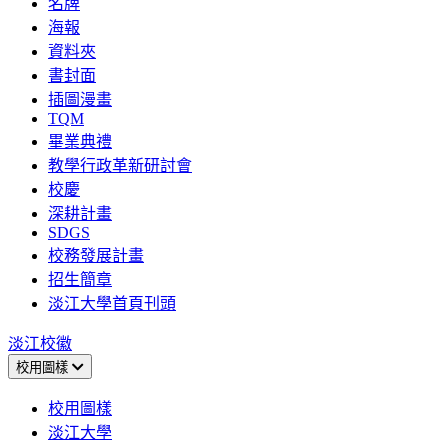
名牌
海報
資料夾
書封面
插圖漫畫
TQM
畢業典禮
教學行政革新研討會
校慶
深耕計畫
SDGS
校務發展計畫
招生簡章
淡江大學首頁刊頭
淡江校徽
校用圖樣
校用圖樣
淡江大學