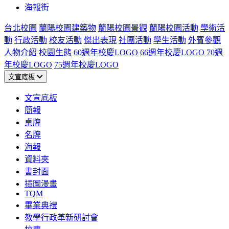
海報街
台北校園
蘭陽校園建築物
蘭陽校園景觀
蘭陽校園活動
學術活
動
行政活動
校友活動
傑出表現
社團活動
學生活動
外賓參觀
人物介紹
校園生態
60週年校慶LOGO
66週年校慶LOGO
70週
年校慶LOGO
75週年校慶LOGO
文宣底板
文宣底板
簡報
桌牌
名牌
海報
資料夾
書封面
插圖漫畫
TQM
畢業典禮
教學行政革新研討會