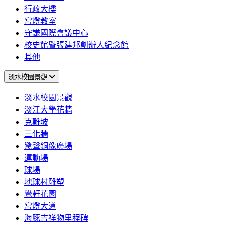
行政大樓
宮燈教室
守謙國際會議中心
校史館暨張建邦創辦人紀念館
其他
淡水校園景觀
淡水校園景觀
淡江大學花牆
克難坡
三化牆
驚聲銅像廣場
運動場
球場
地球村雕塑
覺軒花園
宮燈大道
海豚吉祥物里程碑