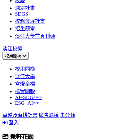
校慶
深耕計畫
SDGS
校務發展計畫
招生簡章
淡江大學首頁刊頭
淡江校徽
校用圖樣
校用圖樣
淡江大學
宮燈商標
樸實剛毅
AI+SDGs=∞
ESG+AI=∞
卓越及深耕計畫
廣告輪播
未分類
登入
覺軒花園