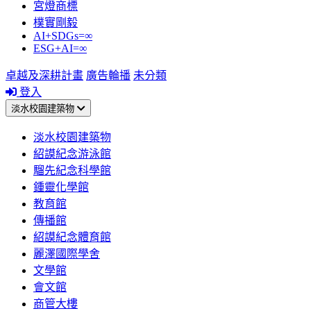
宮燈商標
樸實剛毅
AI+SDGs=∞
ESG+AI=∞
卓越及深耕計畫
廣告輪播
未分類
登入
淡水校園建築物
淡水校園建築物
紹謨紀念游泳館
騮先紀念科學館
鍾靈化學館
教育館
傳播館
紹謨紀念體育館
麗澤國際學舍
文學館
會文館
商管大樓