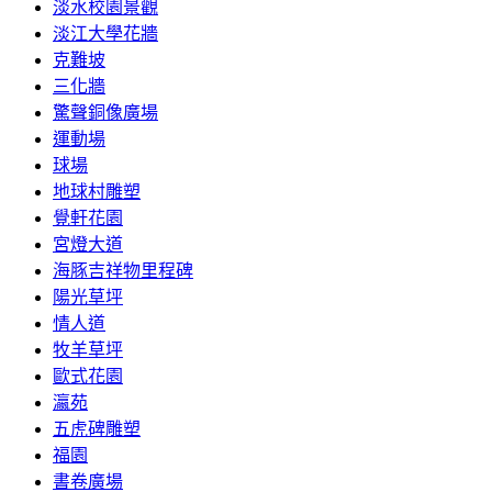
淡水校園景觀
淡江大學花牆
克難坡
三化牆
驚聲銅像廣場
運動場
球場
地球村雕塑
覺軒花園
宮燈大道
海豚吉祥物里程碑
陽光草坪
情人道
牧羊草坪
歐式花園
瀛苑
五虎碑雕塑
福園
書卷廣場