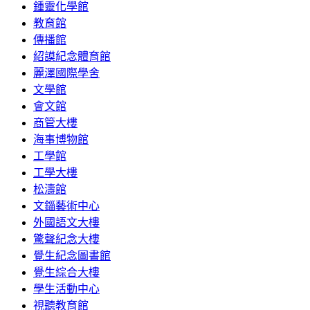
鍾靈化學館
教育館
傳播館
紹謨紀念體育館
麗澤國際學舍
文學館
會文館
商管大樓
海事博物館
工學館
工學大樓
松濤館
文錙藝術中心
外國語文大樓
驚聲紀念大樓
覺生紀念圖書館
覺生綜合大樓
學生活動中心
視聽教育館