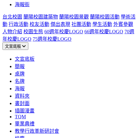
海報街
台北校園
蘭陽校園建築物
蘭陽校園景觀
蘭陽校園活動
學術活
動
行政活動
校友活動
傑出表現
社團活動
學生活動
外賓參觀
人物介紹
校園生態
60週年校慶LOGO
66週年校慶LOGO
70週
年校慶LOGO
75週年校慶LOGO
文宣底板
文宣底板
簡報
桌牌
名牌
海報
資料夾
書封面
插圖漫畫
TQM
畢業典禮
教學行政革新研討會