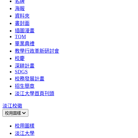
名牌
海報
資料夾
書封面
插圖漫畫
TQM
畢業典禮
教學行政革新研討會
校慶
深耕計畫
SDGS
校務發展計畫
招生簡章
淡江大學首頁刊頭
淡江校徽
校用圖樣
校用圖樣
淡江大學