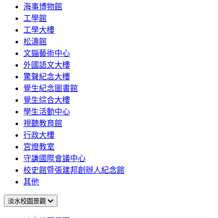
海事博物館
工學館
工學大樓
松濤館
文錙藝術中心
外國語文大樓
驚聲紀念大樓
覺生紀念圖書館
覺生綜合大樓
學生活動中心
視聽教育館
行政大樓
宮燈教室
守謙國際會議中心
校史館暨張建邦創辦人紀念館
其他
淡水校園景觀