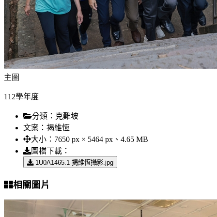
主圖
112學年度
分類：
克難坡
文案：
揭維恆
大小：
7650 px × 5464 px、4.65 MB
圖檔下載：
1U0A1465.1-揭維恆攝影.jpg
相關圖片