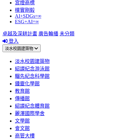
宮燈商標
樸實剛毅
AI+SDGs=∞
ESG+AI=∞
卓越及深耕計畫
廣告輪播
未分類
登入
淡水校園建築物
淡水校園建築物
紹謨紀念游泳館
騮先紀念科學館
鍾靈化學館
教育館
傳播館
紹謨紀念體育館
麗澤國際學舍
文學館
會文館
商管大樓