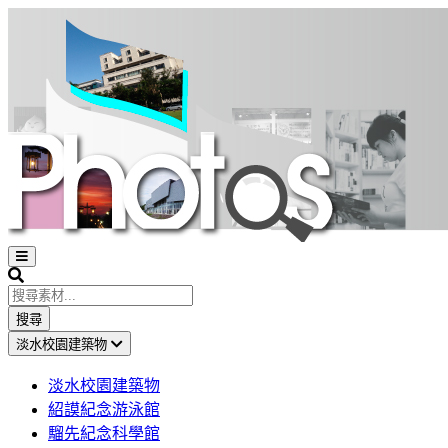
Open
sidebar
Search
搜尋
淡水校園建築物
淡水校園建築物
紹謨紀念游泳館
騮先紀念科學館