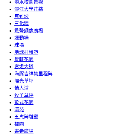
淡水校園景觀
淡江大學花牆
克難坡
三化牆
驚聲銅像廣場
運動場
球場
地球村雕塑
覺軒花園
宮燈大道
海豚吉祥物里程碑
陽光草坪
情人道
牧羊草坪
歐式花園
瀛苑
五虎碑雕塑
福園
書卷廣場