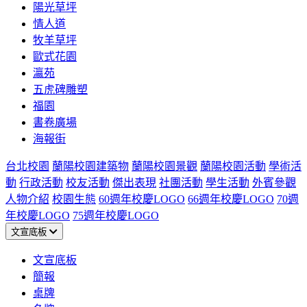
陽光草坪
情人道
牧羊草坪
歐式花園
瀛苑
五虎碑雕塑
福園
書卷廣場
海報街
台北校園
蘭陽校園建築物
蘭陽校園景觀
蘭陽校園活動
學術活
動
行政活動
校友活動
傑出表現
社團活動
學生活動
外賓參觀
人物介紹
校園生態
60週年校慶LOGO
66週年校慶LOGO
70週
年校慶LOGO
75週年校慶LOGO
文宣底板
文宣底板
簡報
桌牌