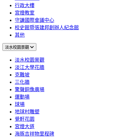
行政大樓
宮燈教室
守謙國際會議中心
校史館暨張建邦創辦人紀念館
其他
淡水校園景觀
淡水校園景觀
淡江大學花牆
克難坡
三化牆
驚聲銅像廣場
運動場
球場
地球村雕塑
覺軒花園
宮燈大道
海豚吉祥物里程碑