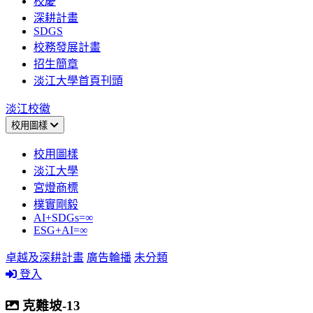
校慶
深耕計畫
SDGS
校務發展計畫
招生簡章
淡江大學首頁刊頭
淡江校徽
校用圖樣
校用圖樣
淡江大學
宮燈商標
樸實剛毅
AI+SDGs=∞
ESG+AI=∞
卓越及深耕計畫
廣告輪播
未分類
登入
克難坡-13