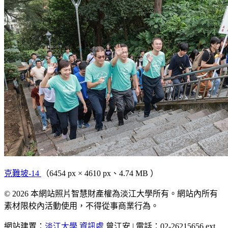
克難坡-14
（6454 px × 4610 px、4.74 MB ）
© 2026 本網站照片智慧財產權為淡江大學所有。網站內所有
素材限校內活動使用，不得從事商業行為。
網站建置：
淡江大學
資訊處
曾江安 | 電話：02-26215656 ext