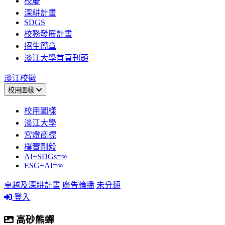
校慶
深耕計畫
SDGS
校務發展計畫
招生簡章
淡江大學首頁刊頭
淡江校徽
校用圖樣
校用圖樣
淡江大學
宮燈商標
樸實剛毅
AI+SDGs=∞
ESG+AI=∞
卓越及深耕計畫
廣告輪播
未分類
登入
高砂熊蟬