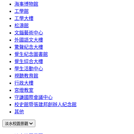
海事博物館
工學館
工學大樓
松濤館
文錙藝術中心
外國語文大樓
驚聲紀念大樓
覺生紀念圖書館
覺生綜合大樓
學生活動中心
視聽教育館
行政大樓
宮燈教室
守謙國際會議中心
校史館暨張建邦創辦人紀念館
其他
淡水校園景觀