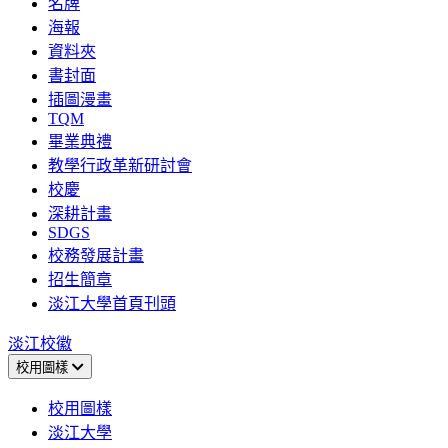
名牌
海報
資料夾
書封面
插圖漫畫
TQM
畢業典禮
教學行政革新研討會
校慶
深耕計畫
SDGS
校務發展計畫
招生簡章
淡江大學首頁刊頭
淡江校徽
校用圖樣
校用圖樣
淡江大學