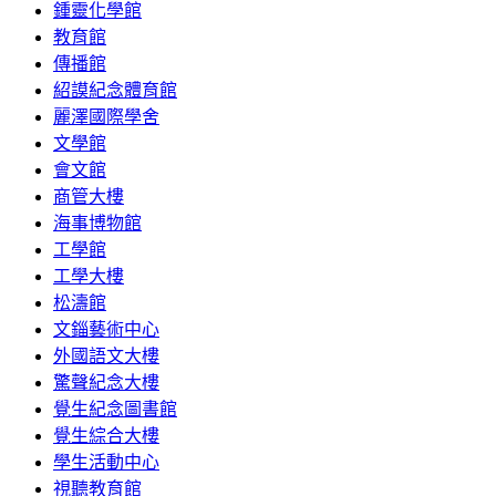
鍾靈化學館
教育館
傳播館
紹謨紀念體育館
麗澤國際學舍
文學館
會文館
商管大樓
海事博物館
工學館
工學大樓
松濤館
文錙藝術中心
外國語文大樓
驚聲紀念大樓
覺生紀念圖書館
覺生綜合大樓
學生活動中心
視聽教育館