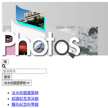
Open
sidebar
Search
搜尋
淡水校園建築物
淡水校園建築物
紹謨紀念游泳館
騮先紀念科學館