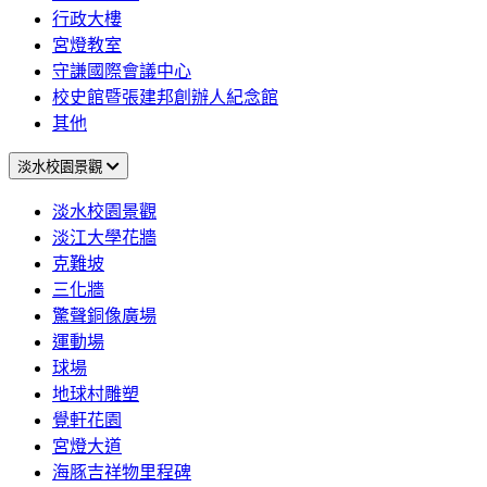
行政大樓
宮燈教室
守謙國際會議中心
校史館暨張建邦創辦人紀念館
其他
淡水校園景觀
淡水校園景觀
淡江大學花牆
克難坡
三化牆
驚聲銅像廣場
運動場
球場
地球村雕塑
覺軒花園
宮燈大道
海豚吉祥物里程碑