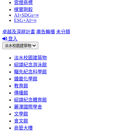
宮燈商標
樸實剛毅
AI+SDGs=∞
ESG+AI=∞
卓越及深耕計畫
廣告輪播
未分類
登入
淡水校園建築物
淡水校園建築物
紹謨紀念游泳館
騮先紀念科學館
鍾靈化學館
教育館
傳播館
紹謨紀念體育館
麗澤國際學舍
文學館
會文館
商管大樓