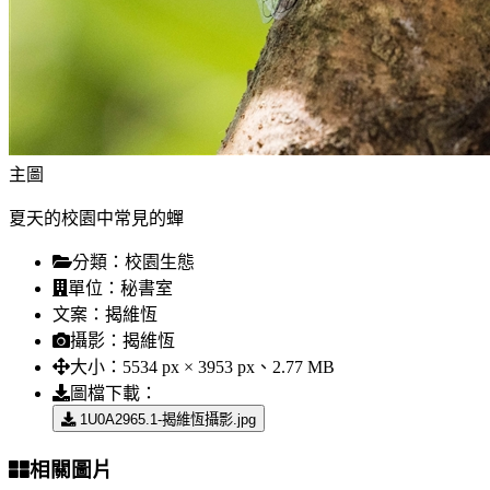
主圖
夏天的校園中常見的蟬
分類：
校園生態
單位：
秘書室
文案：
揭維恆
攝影：
揭維恆
大小：
5534 px × 3953 px、2.77 MB
圖檔下載：
1U0A2965.1-揭維恆攝影.jpg
相關圖片