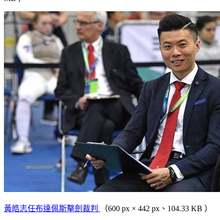
黃皓志任布達佩斯擊劍裁判
（600 px × 442 px、104.33 KB ）