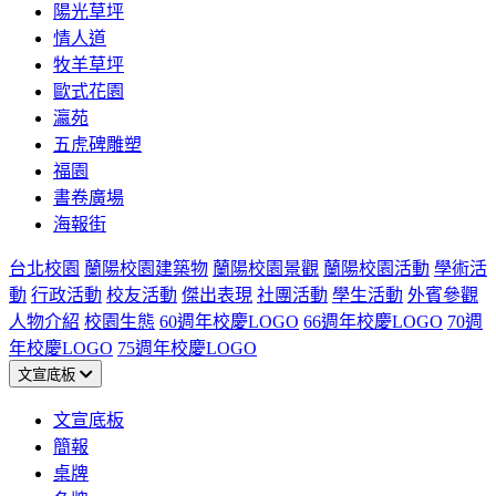
陽光草坪
情人道
牧羊草坪
歐式花園
瀛苑
五虎碑雕塑
福園
書卷廣場
海報街
台北校園
蘭陽校園建築物
蘭陽校園景觀
蘭陽校園活動
學術活
動
行政活動
校友活動
傑出表現
社團活動
學生活動
外賓參觀
人物介紹
校園生態
60週年校慶LOGO
66週年校慶LOGO
70週
年校慶LOGO
75週年校慶LOGO
文宣底板
文宣底板
簡報
桌牌