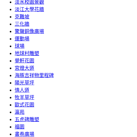
淡水校園景觀
淡江大學花牆
克難坡
三化牆
驚聲銅像廣場
運動場
球場
地球村雕塑
覺軒花園
宮燈大道
海豚吉祥物里程碑
陽光草坪
情人道
牧羊草坪
歐式花園
瀛苑
五虎碑雕塑
福園
書卷廣場