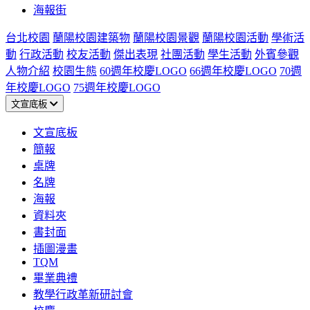
海報街
台北校園
蘭陽校園建築物
蘭陽校園景觀
蘭陽校園活動
學術活
動
行政活動
校友活動
傑出表現
社團活動
學生活動
外賓參觀
人物介紹
校園生態
60週年校慶LOGO
66週年校慶LOGO
70週
年校慶LOGO
75週年校慶LOGO
文宣底板
文宣底板
簡報
桌牌
名牌
海報
資料夾
書封面
插圖漫畫
TQM
畢業典禮
教學行政革新研討會