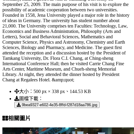
September 25, 2009. The main purpose of his visit is to explore the
possibility of academic cooperation between two universities.
Founded in 1558, Jena University played a major role in the history
of ideas in Germany. The university has student number about
21,000. The University comprises ten Faculties: Technology, Law,
Economics and Business Administration, Philosophy (Arts and
Letters), Social and Behavioral Sciences, Mathematics and
Computer Science, Physics and Astronomy, Chemistry and Earth
Sciences, Biology and Pharmacy, and Medicine. The guest first
attended the reception and a discussion hosted by the President of
Tamkang University, Dr. Flora C.I. Chang, at Ching-sheng
International Conference Hall; then he visited Carrie Chang Fine
Arts Center, Maritime Museum, and Chueh-sheng Memorial
Library. At night, they attended the dinner hosted by President
Chang at Regalees Hotel. &amp;quot;
大小：
500 px × 338 px、144.53 KB
圖檔下載：
9bea9327-e602-4e35-8ffd-f287d18aa786.jpg
相關圖片