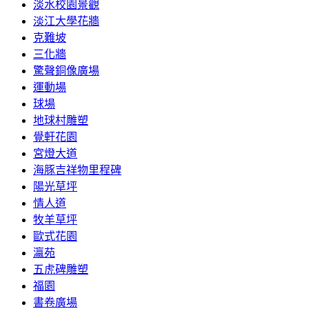
淡水校園景觀
淡江大學花牆
克難坡
三化牆
驚聲銅像廣場
運動場
球場
地球村雕塑
覺軒花園
宮燈大道
海豚吉祥物里程碑
陽光草坪
情人道
牧羊草坪
歐式花園
瀛苑
五虎碑雕塑
福園
書卷廣場