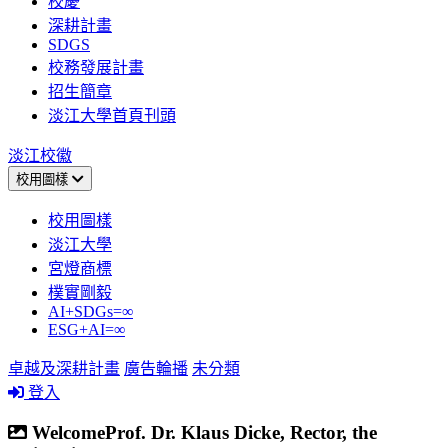
校慶
深耕計畫
SDGS
校務發展計畫
招生簡章
淡江大學首頁刊頭
淡江校徽
校用圖樣
校用圖樣
淡江大學
宮燈商標
樸實剛毅
AI+SDGs=∞
ESG+AI=∞
卓越及深耕計畫
廣告輪播
未分類
登入
WelcomeProf. Dr. Klaus Dicke, Rector, the