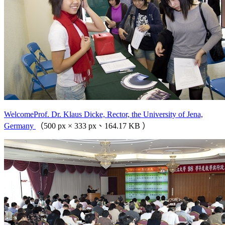
WelcomeProf. Dr. Klaus Dicke, Rector, the University of Jena,
Germany
（500 px × 333 px、164.17 KB ）