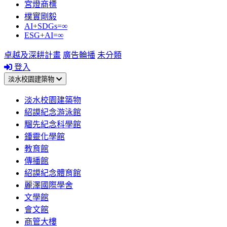
宮燈商標
樸實剛毅
AI+SDGs=∞
ESG+AI=∞
卓越及深耕計畫
廣告輪播
未分類
登入
淡水校園建築物
淡水校園建築物
紹謨紀念游泳館
騮先紀念科學館
鍾靈化學館
教育館
傳播館
紹謨紀念體育館
麗澤國際學舍
文學館
會文館
商管大樓