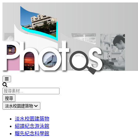
Open
sidebar
Search
搜尋
淡水校園建築物
淡水校園建築物
紹謨紀念游泳館
騮先紀念科學館