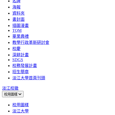
名牌
海報
資料夾
書封面
插圖漫畫
TQM
畢業典禮
教學行政革新研討會
校慶
深耕計畫
SDGS
校務發展計畫
招生簡章
淡江大學首頁刊頭
淡江校徽
校用圖樣
校用圖樣
淡江大學