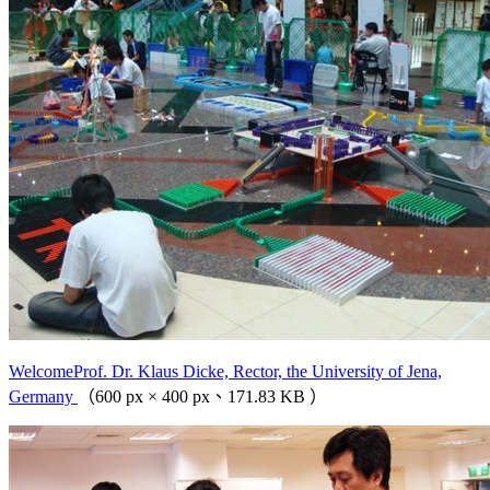
WelcomeProf. Dr. Klaus Dicke, Rector, the University of Jena,
Germany
（600 px × 400 px、171.83 KB ）