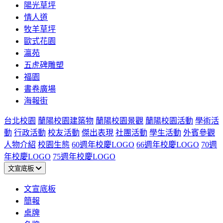
陽光草坪
情人道
牧羊草坪
歐式花園
瀛苑
五虎碑雕塑
福園
書卷廣場
海報街
台北校園
蘭陽校園建築物
蘭陽校園景觀
蘭陽校園活動
學術活
動
行政活動
校友活動
傑出表現
社團活動
學生活動
外賓參觀
人物介紹
校園生態
60週年校慶LOGO
66週年校慶LOGO
70週
年校慶LOGO
75週年校慶LOGO
文宣底板
文宣底板
簡報
桌牌