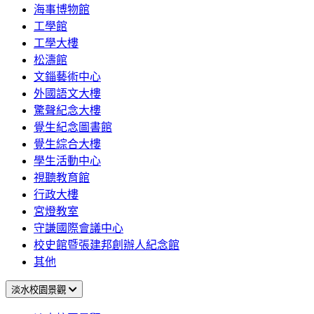
海事博物館
工學館
工學大樓
松濤館
文錙藝術中心
外國語文大樓
驚聲紀念大樓
覺生紀念圖書館
覺生綜合大樓
學生活動中心
視聽教育館
行政大樓
宮燈教室
守謙國際會議中心
校史館暨張建邦創辦人紀念館
其他
淡水校園景觀