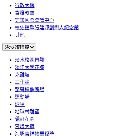
行政大樓
宮燈教室
守謙國際會議中心
校史館暨張建邦創辦人紀念館
其他
淡水校園景觀
淡水校園景觀
淡江大學花牆
克難坡
三化牆
驚聲銅像廣場
運動場
球場
地球村雕塑
覺軒花園
宮燈大道
海豚吉祥物里程碑