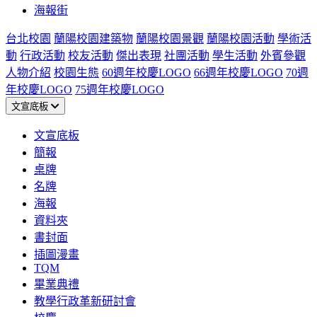
海報街
台北校園
蘭陽校園建築物
蘭陽校園景觀
蘭陽校園活動
學術活
動
行政活動
校友活動
傑出表現
社團活動
學生活動
外賓參觀
人物介紹
校園生態
60週年校慶LOGO
66週年校慶LOGO
70週
年校慶LOGO
75週年校慶LOGO
文宣底板
文宣底板
簡報
桌牌
名牌
海報
資料夾
書封面
插圖漫畫
TQM
畢業典禮
教學行政革新研討會