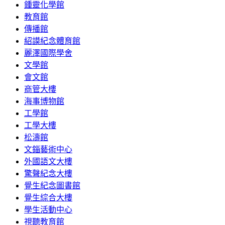
鍾靈化學館
教育館
傳播館
紹謨紀念體育館
麗澤國際學舍
文學館
會文館
商管大樓
海事博物館
工學館
工學大樓
松濤館
文錙藝術中心
外國語文大樓
驚聲紀念大樓
覺生紀念圖書館
覺生綜合大樓
學生活動中心
視聽教育館