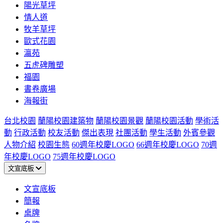
陽光草坪
情人道
牧羊草坪
歐式花園
瀛苑
五虎碑雕塑
福園
書卷廣場
海報街
台北校園
蘭陽校園建築物
蘭陽校園景觀
蘭陽校園活動
學術活
動
行政活動
校友活動
傑出表現
社團活動
學生活動
外賓參觀
人物介紹
校園生態
60週年校慶LOGO
66週年校慶LOGO
70週
年校慶LOGO
75週年校慶LOGO
文宣底板
文宣底板
簡報
桌牌