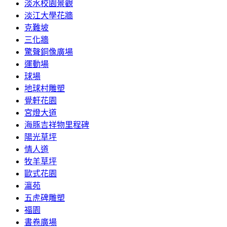
淡水校園景觀
淡江大學花牆
克難坡
三化牆
驚聲銅像廣場
運動場
球場
地球村雕塑
覺軒花園
宮燈大道
海豚吉祥物里程碑
陽光草坪
情人道
牧羊草坪
歐式花園
瀛苑
五虎碑雕塑
福園
書卷廣場