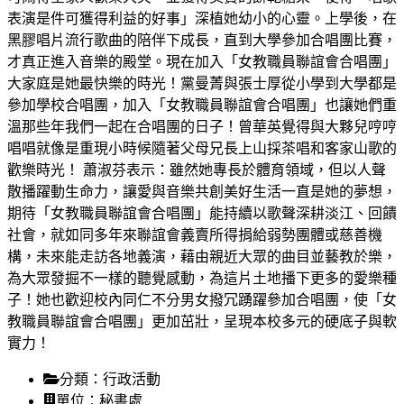
表演是件可獲得利益的好事」深植她幼小的心靈。上學後，在
黑膠唱片流行歌曲的陪伴下成長，直到大學參加合唱團比賽，
才真正進入音樂的殿堂。現在加入「女教職員聯誼會合唱團」
大家庭是她最快樂的時光！黨曼菁與張士厚從小學到大學都是
參加學校合唱團，加入「女教職員聯誼會合唱團」也讓她們重
溫那些年我們一起在合唱團的日子！曾華英覺得與大夥兒哼哼
唱唱就像是重現小時候隨著父母兄長上山採茶唱和客家山歌的
歡樂時光！ 蕭淑芬表示：雖然她專長於體育領域，但以人聲
散播躍動生命力，讓愛與音樂共創美好生活一直是她的夢想，
期待「女教職員聯誼會合唱團」能持續以歌聲深耕淡江、回饋
社會，就如同多年來聯誼會義賣所得捐給弱勢團體或慈善機
構，未來能走訪各地義演，藉由親近大眾的曲目並藝教於樂，
為大眾發掘不一樣的聽覺感動，為這片土地播下更多的愛樂種
子！她也歡迎校內同仁不分男女撥冗踴躍參加合唱團，使「女
教職員聯誼會合唱團」更加茁壯，呈現本校多元的硬底子與軟
實力！
分類：
行政活動
單位：
秘書處