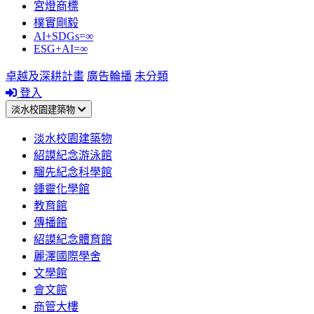
宮燈商標
樸實剛毅
AI+SDGs=∞
ESG+AI=∞
卓越及深耕計畫
廣告輪播
未分類
登入
淡水校園建築物
淡水校園建築物
紹謨紀念游泳館
騮先紀念科學館
鍾靈化學館
教育館
傳播館
紹謨紀念體育館
麗澤國際學舍
文學館
會文館
商管大樓