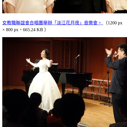
女教職聯誼會合唱團舉辦「淡江花月夜」音樂會。
（1200 px
× 800 px、665.24 KB ）