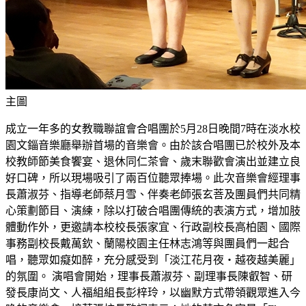
主圖
成立一年多的女教職聯誼會合唱團於5月28日晚間7時在淡水校
園文錙音樂廳舉辦首場的音樂會。由於該合唱團已於校外及本
校教師節美食饗宴、退休同仁茶會、歲末聯歡會演出並建立良
好口碑，所以現場吸引了兩百位聽眾捧場。此次音樂會經理事
長蕭淑芬、指導老師蔡月雪、伴奏老師張玄菩及團員們共同精
心策劃節目、演練，除以打破合唱團傳統的表演方式，增加肢
體動作外，更邀請本校校長張家宜、行政副校長高柏園、國際
事務副校長戴萬欽、蘭陽校園主任林志鴻等與團員們一起合
唱，聽眾如癡如醉，充分感受到「淡江花月夜‧越夜越美麗」
的氛圍。 演唱會開始，理事長蕭淑芬、副理事長陳叡智、研
發長康尚文、人福組組長彭梓玲，以幽默方式帶領觀眾進入今