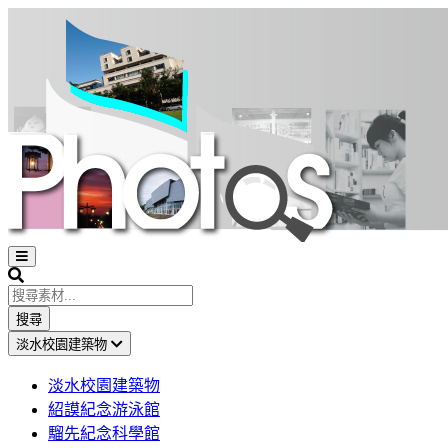
Open
sidebar
Search
搜尋
淡水校園建築物
淡水校園建築物
紹謨紀念游泳館
騮先紀念科學館