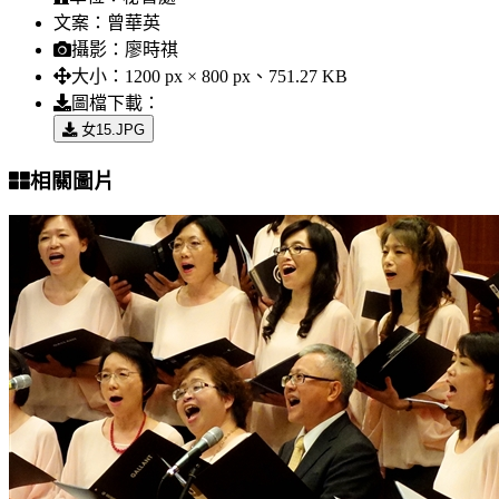
文案：
曾華英
攝影：
廖時祺
大小：
1200 px × 800 px、751.27 KB
圖檔下載：
女15.JPG
相關圖片