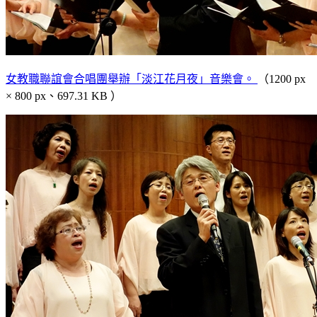
女教職聯誼會合唱團舉辦「淡江花月夜」音樂會。
（1200 px
× 800 px、697.31 KB ）