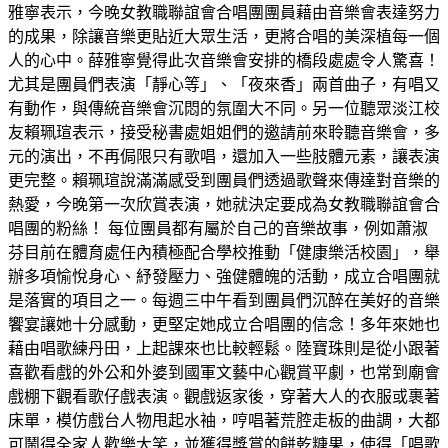
雅寧表示，今晚女教職聯誼會合唱團團員藉由音樂會表達努力
的成果，除讓音樂更貼近大眾生活，更將合唱的美深植每一個
人的心中。薛雅寧覺得此次音樂會安排的橋段處處令人驚喜！
尤其是團員們表演「靜心等」、「夜來香」兩首曲子，有唱又
有動作，與傳統音樂會沉悶的氛圍大不同。另一位聽眾淡江校
友賴珮瑄表示，接受秘書處姐姐們的邀請前來聆聽音樂會，多
元的演出，不再侷限只有歌唱，還加入一些肢體元素，讓表演
更完整。賴珮瑄說滿滿感受到團員們透過歌聲來傳達對音樂的
熱愛，今晚第一次欣賞表演，她就決定要成為女教職聯誼會合
唱團的粉絲！ 每位團員都有屬於自己的音樂故事，例如蕭淑
芬目前在體育處任內積極配合學校推動「健康樂活校園」，舉
辦多項愉悅身心、紓發壓力、強健體魄的活動，成立合唱團就
是落實的項目之一。每週三中午看到團員們沉醉在美好的音樂
饗宴讓她十分感動，更堅定她成立合唱團的信念！多年來她也
藉由唱歌練丹田，上起課來也比較輕鬆。陸寶珠則是從小跟著
喜歡看戲的外公和外婆到國軍文藝中心觀賞平劇，也常到廟會
戲棚下觀看歌仔戲表演。觀戲返家後，穿著大人的衣服或裹著
床單，模仿戲台人物甩起水袖，哼唱著荒腔走板的曲調，大都
可鬧得全家人歡樂大笑，並獲得獎賞的餅乾糖果，使得「唱歌