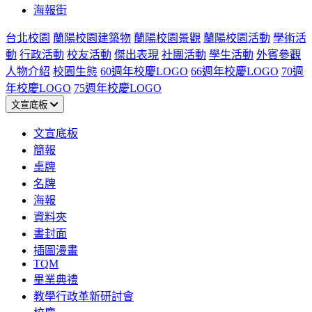
海報街
台北校園
蘭陽校園建築物
蘭陽校園景觀
蘭陽校園活動
學術活
動
行政活動
校友活動
傑出表現
社團活動
學生活動
外賓參觀
人物介紹
校園生態
60週年校慶LOGO
66週年校慶LOGO
70週
年校慶LOGO
75週年校慶LOGO
文宣底板
文宣底板
簡報
桌牌
名牌
海報
資料夾
書封面
插圖漫畫
TQM
畢業典禮
教學行政革新研討會