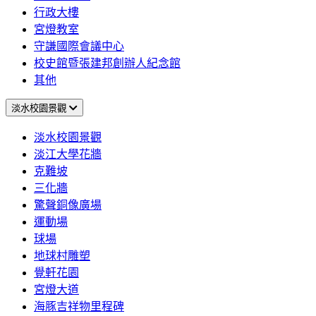
行政大樓
宮燈教室
守謙國際會議中心
校史館暨張建邦創辦人紀念館
其他
淡水校園景觀
淡水校園景觀
淡江大學花牆
克難坡
三化牆
驚聲銅像廣場
運動場
球場
地球村雕塑
覺軒花園
宮燈大道
海豚吉祥物里程碑