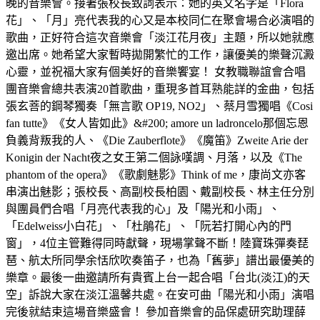
晚的音樂會。接著張校長致詞表示：她的英文名字是「Flora
花」、「月」亮代表我的心又是本校同仁在聚會場合必演唱的
歌曲，正好符合這次音樂會「淡江花月夜」主題，所以她就應
邀出席。她希望大家暫時拋開繁忙的工作，讓優美的樂聲沉澱
心靈，並祝福大家有個美好的音樂饗宴！ 女教職聯誼會合唱
團音樂會總共表演20首歌曲，重現多首耳熟能詳的金曲，包括
張玄菩的鋼琴獨奏「無言歌 OP19, NO2」、蔡月雪獨唱《Cosi
fan tutte》《女人皆如此》&#200; amore un ladroncelo那個忘恩
負義背叛我的人、《Die Zauberflote》《魔笛》Zweite Arie der
Konigin der Nacht夜之女王第二個詠嘆調、月落，以及《The
phantom of the opera》《歌劇魅影》Think of me，康尚文亦客
串演出魅影；張校長、高副校長柏園、戴副校長、林主任分別
與團員們合唱「月亮代表我的心」及「陽光和小雨」、
「Edelweiss小白花」、「杜鵑花」、「阮若打開心內的門
窗」，4位主管難得同時獻聲，現場掌聲不斷！陸寶珠彈奏琵
琶、航太所同學余恬欣吹奏笛子，也為「舊夢」譜出最優美的
樂章。最後一曲邀請所有貴賓上台一起合唱「台北(淡江)的天
空」訴說大家在淡江溫馨共處。在安可曲「陽光和小雨」演唱
完後就結束這場音樂盛會！ 參加音樂會的品保處研究助理薛