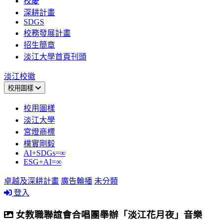
校慶
深耕計畫
SDGS
校務發展計畫
招生簡章
淡江大學首頁刊頭
淡江校徽
校用圖樣
校用圖樣
淡江大學
宮燈商標
樸實剛毅
AI+SDGs=∞
ESG+AI=∞
卓越及深耕計畫
廣告輪播
未分類
登入
女教職聯誼會合唱團舉辦「淡江花月夜」音樂