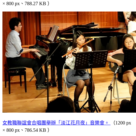
× 800 px、788.27 KB ）
女教職聯誼會合唱團舉辦「淡江花月夜」音樂會。
（1200 px
× 800 px、786.54 KB ）