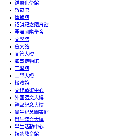
鍾靈化學館
教育館
傳播館
紹謨紀念體育館
麗澤國際學舍
文學館
會文館
商管大樓
海事博物館
工學館
工學大樓
松濤館
文錙藝術中心
外國語文大樓
驚聲紀念大樓
覺生紀念圖書館
覺生綜合大樓
學生活動中心
視聽教育館