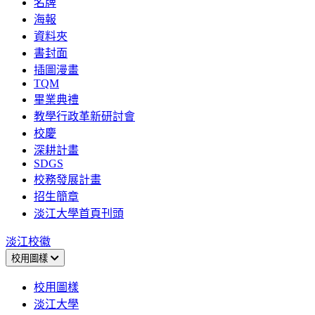
名牌
海報
資料夾
書封面
插圖漫畫
TQM
畢業典禮
教學行政革新研討會
校慶
深耕計畫
SDGS
校務發展計畫
招生簡章
淡江大學首頁刊頭
淡江校徽
校用圖樣
校用圖樣
淡江大學