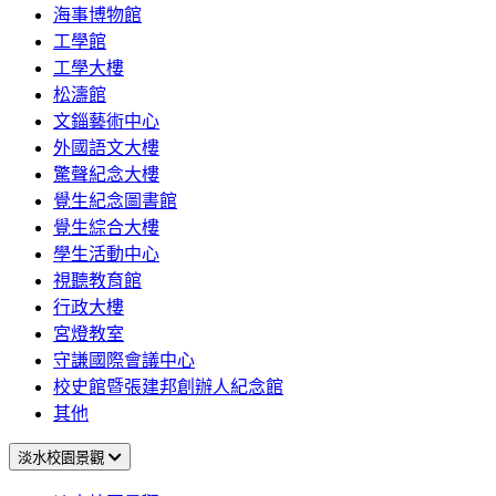
海事博物館
工學館
工學大樓
松濤館
文錙藝術中心
外國語文大樓
驚聲紀念大樓
覺生紀念圖書館
覺生綜合大樓
學生活動中心
視聽教育館
行政大樓
宮燈教室
守謙國際會議中心
校史館暨張建邦創辦人紀念館
其他
淡水校園景觀