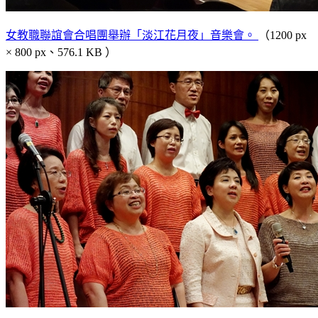
女教職聯誼會合唱團舉辦「淡江花月夜」音樂會。
（1200 px
× 800 px、576.1 KB ）