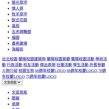
陽光草坪
情人道
牧羊草坪
歐式花園
瀛苑
五虎碑雕塑
福園
書卷廣場
海報街
台北校園
蘭陽校園建築物
蘭陽校園景觀
蘭陽校園活動
學術活
動
行政活動
校友活動
傑出表現
社團活動
學生活動
外賓參觀
人物介紹
校園生態
60週年校慶LOGO
66週年校慶LOGO
70週
年校慶LOGO
75週年校慶LOGO
文宣底板
文宣底板
簡報
桌牌