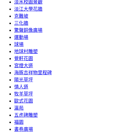
淡水校園景觀
淡江大學花牆
克難坡
三化牆
驚聲銅像廣場
運動場
球場
地球村雕塑
覺軒花園
宮燈大道
海豚吉祥物里程碑
陽光草坪
情人道
牧羊草坪
歐式花園
瀛苑
五虎碑雕塑
福園
書卷廣場