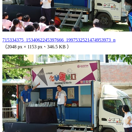
715334375_1534062245397666_1997532521474953973_n
（2048 px × 1153 px、346.5 KB ）