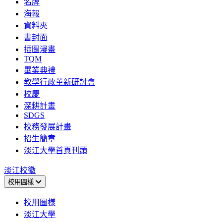
名牌
海報
資料夾
書封面
插圖漫畫
TQM
畢業典禮
教學行政革新研討會
校慶
深耕計畫
SDGS
校務發展計畫
招生簡章
淡江大學首頁刊頭
淡江校徽
校用圖樣
校用圖樣
淡江大學