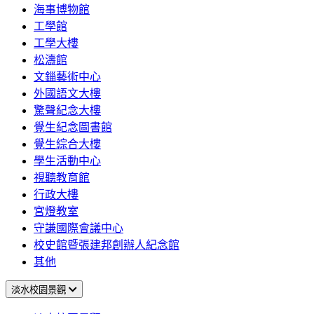
海事博物館
工學館
工學大樓
松濤館
文錙藝術中心
外國語文大樓
驚聲紀念大樓
覺生紀念圖書館
覺生綜合大樓
學生活動中心
視聽教育館
行政大樓
宮燈教室
守謙國際會議中心
校史館暨張建邦創辦人紀念館
其他
淡水校園景觀