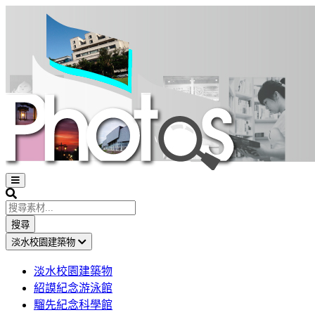
Open
sidebar
Search
搜尋
淡水校園建築物
淡水校園建築物
紹謨紀念游泳館
騮先紀念科學館