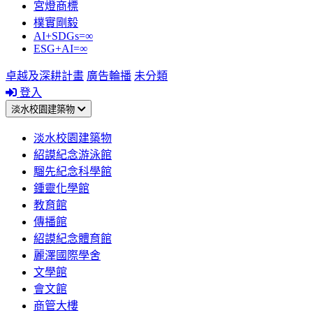
宮燈商標
樸實剛毅
AI+SDGs=∞
ESG+AI=∞
卓越及深耕計畫
廣告輪播
未分類
登入
淡水校園建築物
淡水校園建築物
紹謨紀念游泳館
騮先紀念科學館
鍾靈化學館
教育館
傳播館
紹謨紀念體育館
麗澤國際學舍
文學館
會文館
商管大樓