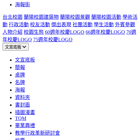
海報街
台北校園
蘭陽校園建築物
蘭陽校園景觀
蘭陽校園活動
學術活
動
行政活動
校友活動
傑出表現
社團活動
學生活動
外賓參觀
人物介紹
校園生態
60週年校慶LOGO
66週年校慶LOGO
70週
年校慶LOGO
75週年校慶LOGO
文宣底板
文宣底板
簡報
桌牌
名牌
海報
資料夾
書封面
插圖漫畫
TQM
畢業典禮
教學行政革新研討會