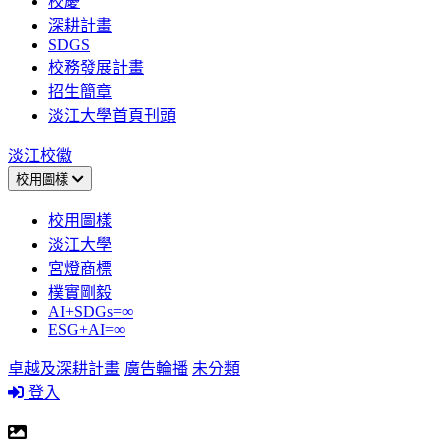
校慶
深耕計畫
SDGS
校務發展計畫
招生簡章
淡江大學首頁刊頭
淡江校徽
校用圖樣
校用圖樣
淡江大學
宮燈商標
樸實剛毅
AI+SDGs=∞
ESG+AI=∞
卓越及深耕計畫
廣告輪播
未分類
登入