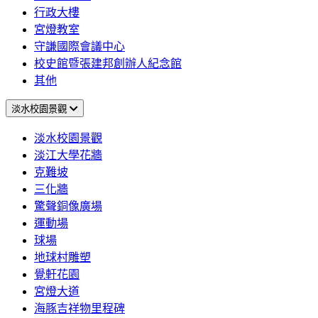
行政大樓
宮燈教室
守謙國際會議中心
校史館暨張建邦創辦人紀念館
其他
淡水校園景觀
淡水校園景觀
淡江大學花牆
克難坡
三化牆
驚聲銅像廣場
運動場
球場
地球村雕塑
覺軒花園
宮燈大道
海豚吉祥物里程碑