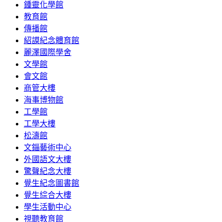
鍾靈化學館
教育館
傳播館
紹謨紀念體育館
麗澤國際學舍
文學館
會文館
商管大樓
海事博物館
工學館
工學大樓
松濤館
文錙藝術中心
外國語文大樓
驚聲紀念大樓
覺生紀念圖書館
覺生綜合大樓
學生活動中心
視聽教育館