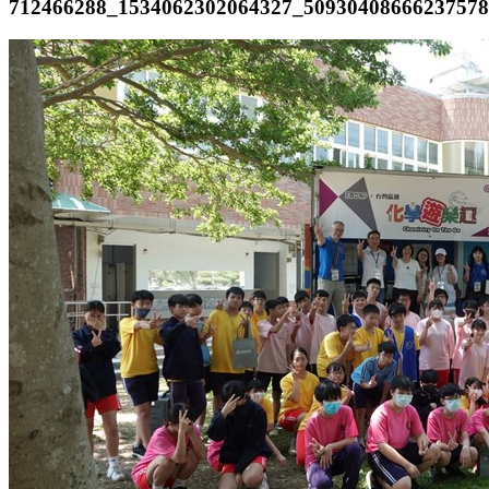
712466288_1534062302064327_5093040866623757