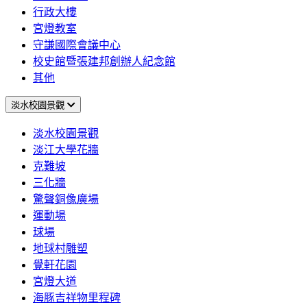
行政大樓
宮燈教室
守謙國際會議中心
校史館暨張建邦創辦人紀念館
其他
淡水校園景觀
淡水校園景觀
淡江大學花牆
克難坡
三化牆
驚聲銅像廣場
運動場
球場
地球村雕塑
覺軒花園
宮燈大道
海豚吉祥物里程碑