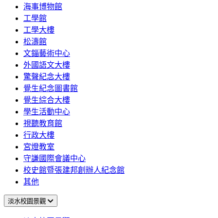
海事博物館
工學館
工學大樓
松濤館
文錙藝術中心
外國語文大樓
驚聲紀念大樓
覺生紀念圖書館
覺生綜合大樓
學生活動中心
視聽教育館
行政大樓
宮燈教室
守謙國際會議中心
校史館暨張建邦創辦人紀念館
其他
淡水校園景觀