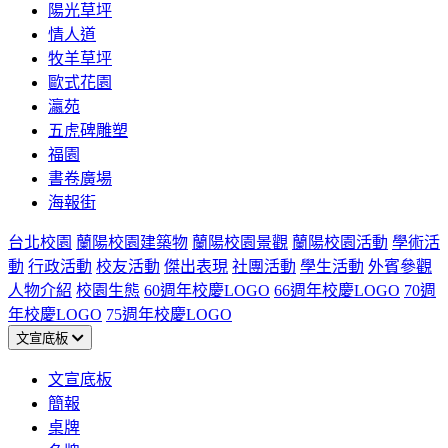
陽光草坪
情人道
牧羊草坪
歐式花園
瀛苑
五虎碑雕塑
福園
書卷廣場
海報街
台北校園
蘭陽校園建築物
蘭陽校園景觀
蘭陽校園活動
學術活
動
行政活動
校友活動
傑出表現
社團活動
學生活動
外賓參觀
人物介紹
校園生態
60週年校慶LOGO
66週年校慶LOGO
70週
年校慶LOGO
75週年校慶LOGO
文宣底板
文宣底板
簡報
桌牌