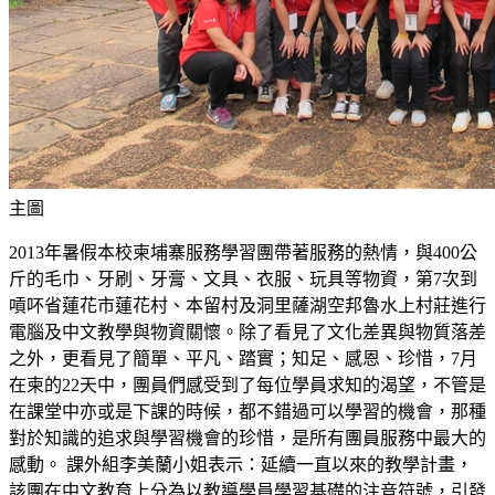
主圖
2013年暑假本校柬埔寨服務學習團帶著服務的熱情，與400公
斤的毛巾、牙刷、牙膏、文具、衣服、玩具等物資，第7次到
嗊吥省蓮花市蓮花村、本留村及洞里薩湖空邦魯水上村莊進行
電腦及中文教學與物資關懷。除了看見了文化差異與物質落差
之外，更看見了簡單、平凡、踏實；知足、感恩、珍惜，7月
在柬的22天中，團員們感受到了每位學員求知的渴望，不管是
在課堂中亦或是下課的時候，都不錯過可以學習的機會，那種
對於知識的追求與學習機會的珍惜，是所有團員服務中最大的
感動。 課外組李美蘭小姐表示：延續一直以來的教學計畫，
該團在中文教育上分為以教導學員學習基礎的注音符號，引發