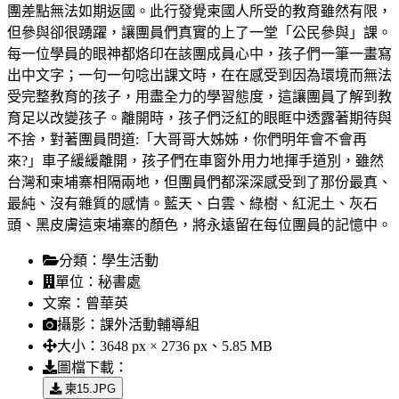
團差點無法如期返國。此行發覺柬國人所受的教育雖然有限，
但參與卻很踴躍，讓團員們真實的上了一堂「公民參與」課。
每一位學員的眼神都烙印在該團成員心中，孩子們一筆一畫寫
出中文字；一句一句唸出課文時，在在感受到因為環境而無法
受完整教育的孩子，用盡全力的學習態度，這讓團員了解到教
育足以改變孩子。離開時，孩子們泛紅的眼眶中透露著期待與
不捨，對著團員問道:「大哥哥大姊姊，你們明年會不會再
來?」車子緩緩離開，孩子們在車窗外用力地揮手道別，雖然
台灣和柬埔寨相隔兩地，但團員們都深深感受到了那份最真、
最純、沒有雜質的感情。藍天、白雲、綠樹、紅泥土、灰石
頭、黑皮膚這柬埔寨的顏色，將永遠留在每位團員的記憶中。
分類：
學生活動
單位：
秘書處
文案：
曾華英
攝影：
課外活動輔導組
大小：
3648 px × 2736 px、5.85 MB
圖檔下載：
柬15.JPG