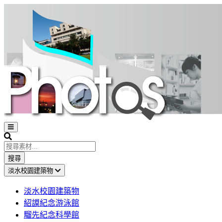
Open
sidebar
Search
搜尋
淡水校園建築物
淡水校園建築物
紹謨紀念游泳館
騮先紀念科學館