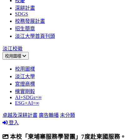
校慶
深耕計畫
SDGS
校務發展計畫
招生簡章
淡江大學首頁刊頭
淡江校徽
校用圖樣
校用圖樣
淡江大學
宮燈商標
樸實剛毅
AI+SDGs=∞
ESG+AI=∞
卓越及深耕計畫
廣告輪播
未分類
登入
本校「柬埔寨服務學習團」7度赴柬國服務。