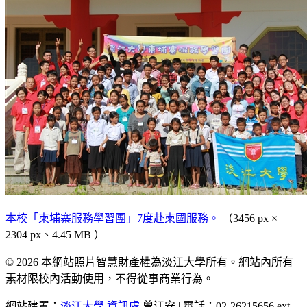
本校「柬埔寨服務學習團」7度赴柬國服務。
（3456 px ×
2304 px、4.45 MB ）
© 2026 本網站照片智慧財產權為淡江大學所有。網站內所有
素材限校內活動使用，不得從事商業行為。
網站建置：
淡江大學
資訊處
曾江安 | 電話：02-26215656 ext