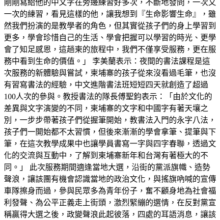
剛剛寫給他的中文字在旁邊練習好多次，不斷地發問，一次又
一次的練習，看見這樣的他，讓我想到『生命影響生命』，雖
然我們扮演的是教學者的角色，但其實從孩子們的身上學習到
更多，學會珍惜自己的生活、學會把握可以學習的時光、更學
會了知足感恩，這趟柬的旅程中，我們不僅享受服務，更在服
務中看到生命的價值。」 李美蘭表示：夜間的書法課程是這
次服務的新體驗與嘗試，柬埔寨的孩子從來沒看過毛筆，也沒
有習寫書法的經驗，中文進階書法班短短四天就創造了超過
100人次的參與。教授書法的隊長傅聖鈞表示：「由於文化的
差異與文字演變的不同，柬埔寨的文字和中國字有著天壤之
別，一步步帶著孩子們從握筆開始，教書法入門的永字八法，
孩子們一開始都不太習慣，但後來漸漸的學會拿筆、提筆與下
筆，在這次教學成果中也讓學員書寫一字與四字春聯，透過文
化的交流與互動中，了解到柬埔寨新年和台灣有著極大的不
同。」 此次服務期間適逢當地大選，沿街的黨派旗幟、造勢
聲浪，讓該團有機會認識當地的政治文化，與搖旗吶喊的宣傳
車隊擦身而過，參與民眾多為青年份子，奮不顧身地為社會福
利發聲、為公平正義走上街頭，激烈緊繃的選情，在反對黨宣
稱贏得大選之後，政變聲浪此起彼落，四處的耳語消息，讓該