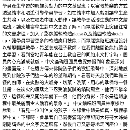
學員產生學習的興趣與動力的中文基礎班；以寓教於樂的方式
透過繪本和唱遊引導學員學習，如在繪本中加入戲劇讓學生產
生共鳴，以及在唱遊中加入動作，讓教學更活潑生動的中文繪
唱班，讓柬埔寨學生對中文更為了解。而電腦教學上突破往常
的文書處理，加入了影像編輯軟體picasa以及繪圖軟體sketch
up，讓學員學習更多的軟體應用技能；而電腦進階班課程設計
以輔導翻譯教學，希望養成種子教師，在我們離開後能持續自
主學習，看到當地青年能在台上教自己的同胞柬文打字時，團
員內心充滿成就感。 中文基礎班團員曹雯婷提到印象最深刻
的畫面是：「在遠方傳來佛院孩子們的歡迎歌聲中，深刻地感
受到佛院孩子們這一年的盼望和期待。看著每天為我們準備三
餐的廚師，在炙熱的火爐旁，切菜、洗菜，用心的準備每一餐
佳餚，在炭火的煙燻之下忍受油膩膩的鍋碗瓢盆，他們不辭辛
勞，這餐吃完又開始準備下一餐，他們的背影、汗水是這趟旅
程中最美麗而令人動容的景象。」 中文繪唱班團員林家榛也
說到：「看見一位叫信文的孩子，在課堂中總是認真、積極學
習中文，下課時，會拿著自己寫得滿滿的筆記問大哥哥大姊姊
剛剛講過的中文字要怎麼寫，然後自己又靜靜地走回座位，將