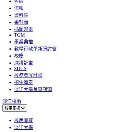
名牌
海報
資料夾
書封面
插圖漫畫
TQM
畢業典禮
教學行政革新研討會
校慶
深耕計畫
SDGS
校務發展計畫
招生簡章
淡江大學首頁刊頭
淡江校徽
校用圖樣
校用圖樣
淡江大學