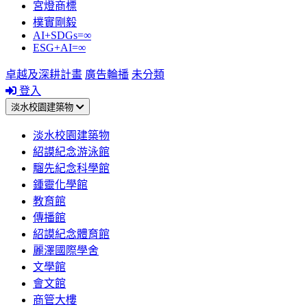
宮燈商標
樸實剛毅
AI+SDGs=∞
ESG+AI=∞
卓越及深耕計畫
廣告輪播
未分類
登入
淡水校園建築物
淡水校園建築物
紹謨紀念游泳館
騮先紀念科學館
鍾靈化學館
教育館
傳播館
紹謨紀念體育館
麗澤國際學舍
文學館
會文館
商管大樓