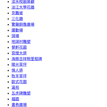
淡水校園景觀
淡江大學花牆
克難坡
三化牆
驚聲銅像廣場
運動場
球場
地球村雕塑
覺軒花園
宮燈大道
海豚吉祥物里程碑
陽光草坪
情人道
牧羊草坪
歐式花園
瀛苑
五虎碑雕塑
福園
書卷廣場