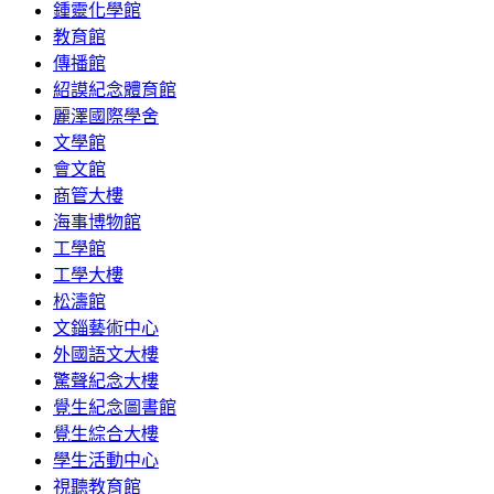
鍾靈化學館
教育館
傳播館
紹謨紀念體育館
麗澤國際學舍
文學館
會文館
商管大樓
海事博物館
工學館
工學大樓
松濤館
文錙藝術中心
外國語文大樓
驚聲紀念大樓
覺生紀念圖書館
覺生綜合大樓
學生活動中心
視聽教育館