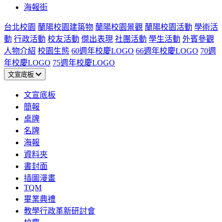
海報街
台北校園
蘭陽校園建築物
蘭陽校園景觀
蘭陽校園活動
學術活
動
行政活動
校友活動
傑出表現
社團活動
學生活動
外賓參觀
人物介紹
校園生態
60週年校慶LOGO
66週年校慶LOGO
70週
年校慶LOGO
75週年校慶LOGO
文宣底板
文宣底板
簡報
桌牌
名牌
海報
資料夾
書封面
插圖漫畫
TQM
畢業典禮
教學行政革新研討會