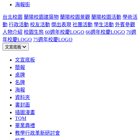
海報街
台北校園
蘭陽校園建築物
蘭陽校園景觀
蘭陽校園活動
學術活
動
行政活動
校友活動
傑出表現
社團活動
學生活動
外賓參觀
人物介紹
校園生態
60週年校慶LOGO
66週年校慶LOGO
70週
年校慶LOGO
75週年校慶LOGO
文宣底板
文宣底板
簡報
桌牌
名牌
海報
資料夾
書封面
插圖漫畫
TQM
畢業典禮
教學行政革新研討會