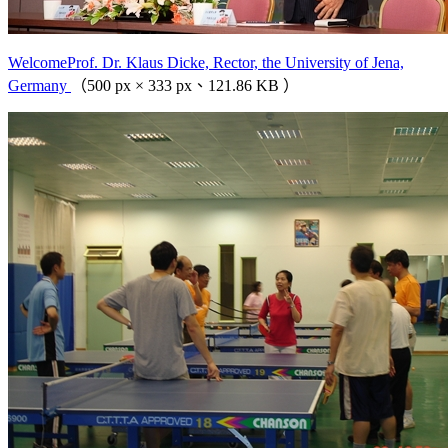
WelcomeProf. Dr. Klaus Dicke, Rector, the University of Jena,
Germany
（500 px × 333 px、121.86 KB ）