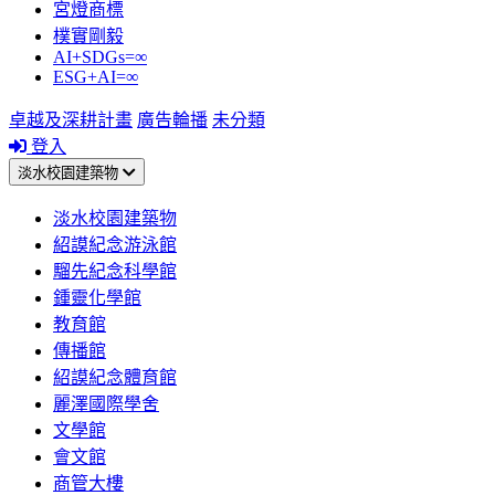
宮燈商標
樸實剛毅
AI+SDGs=∞
ESG+AI=∞
卓越及深耕計畫
廣告輪播
未分類
登入
淡水校園建築物
淡水校園建築物
紹謨紀念游泳館
騮先紀念科學館
鍾靈化學館
教育館
傳播館
紹謨紀念體育館
麗澤國際學舍
文學館
會文館
商管大樓