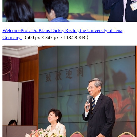
WelcomeProf. Dr. Klaus Dicke, Rector, the University of Jena,
Germany
（500 px × 347 px、118.58 KB ）