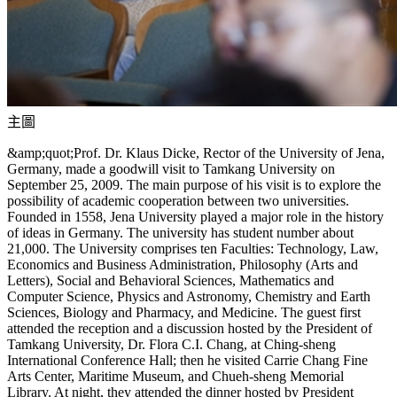
主圖
&amp;quot;Prof. Dr. Klaus Dicke, Rector of the University of Jena,
Germany, made a goodwill visit to Tamkang University on
September 25, 2009. The main purpose of his visit is to explore the
possibility of academic cooperation between two universities.
Founded in 1558, Jena University played a major role in the history
of ideas in Germany. The university has student number about
21,000. The University comprises ten Faculties: Technology, Law,
Economics and Business Administration, Philosophy (Arts and
Letters), Social and Behavioral Sciences, Mathematics and
Computer Science, Physics and Astronomy, Chemistry and Earth
Sciences, Biology and Pharmacy, and Medicine. The guest first
attended the reception and a discussion hosted by the President of
Tamkang University, Dr. Flora C.I. Chang, at Ching-sheng
International Conference Hall; then he visited Carrie Chang Fine
Arts Center, Maritime Museum, and Chueh-sheng Memorial
Library. At night, they attended the dinner hosted by President