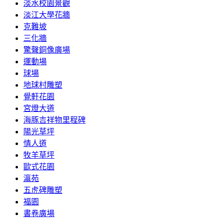
淡水校園景觀
淡江大學花牆
克難坡
三化牆
驚聲銅像廣場
運動場
球場
地球村雕塑
覺軒花園
宮燈大道
海豚吉祥物里程碑
陽光草坪
情人道
牧羊草坪
歐式花園
瀛苑
五虎碑雕塑
福園
書卷廣場