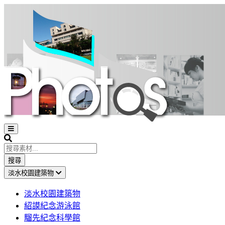
Open
sidebar
Search
搜尋
淡水校園建築物
淡水校園建築物
紹謨紀念游泳館
騮先紀念科學館