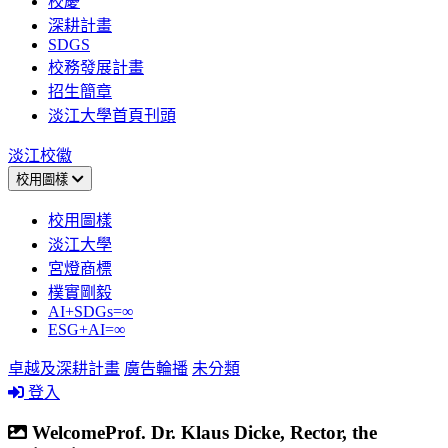
校慶
深耕計畫
SDGS
校務發展計畫
招生簡章
淡江大學首頁刊頭
淡江校徽
校用圖樣
校用圖樣
淡江大學
宮燈商標
樸實剛毅
AI+SDGs=∞
ESG+AI=∞
卓越及深耕計畫
廣告輪播
未分類
登入
WelcomeProf. Dr. Klaus Dicke, Rector, the