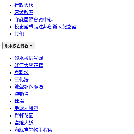
行政大樓
宮燈教室
守謙國際會議中心
校史館暨張建邦創辦人紀念館
其他
淡水校園景觀
淡水校園景觀
淡江大學花牆
克難坡
三化牆
驚聲銅像廣場
運動場
球場
地球村雕塑
覺軒花園
宮燈大道
海豚吉祥物里程碑