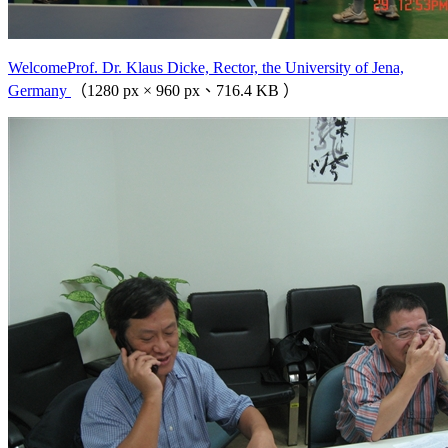
WelcomeProf. Dr. Klaus Dicke, Rector, the University of Jena,
Germany
（1280 px × 960 px、716.4 KB ）