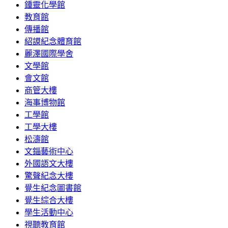
鍾靈化學館
教育館
傳播館
紹謨紀念體育館
麗澤國際學舍
文學館
會文館
商管大樓
海事博物館
工學館
工學大樓
松濤館
文錙藝術中心
外國語文大樓
驚聲紀念大樓
覺生紀念圖書館
覺生綜合大樓
學生活動中心
視聽教育館