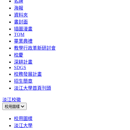
名牌
海報
資料夾
書封面
插圖漫畫
TQM
畢業典禮
教學行政革新研討會
校慶
深耕計畫
SDGS
校務發展計畫
招生簡章
淡江大學首頁刊頭
淡江校徽
校用圖樣
校用圖樣
淡江大學