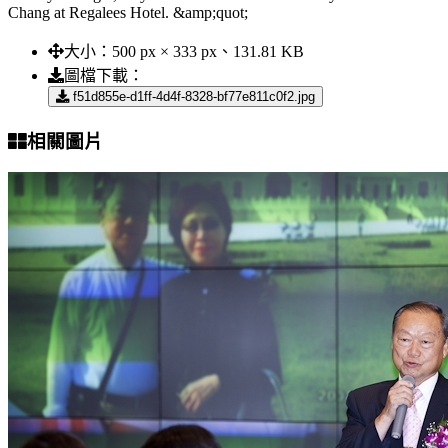
Chang at Regalees Hotel. &amp;quot;
大小：
500 px × 333 px、131.81 KB
圖檔下載：
f51d855e-d1ff-4d4f-8328-bf77e811c0f2.jpg
相關圖片