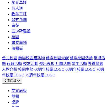
陽光草坪
情人道
牧羊草坪
歐式花園
瀛苑
五虎碑雕塑
福園
書卷廣場
海報街
台北校園
蘭陽校園建築物
蘭陽校園景觀
蘭陽校園活動
學術活
動
行政活動
校友活動
傑出表現
社團活動
學生活動
外賓參觀
人物介紹
校園生態
60週年校慶LOGO
66週年校慶LOGO
70週
年校慶LOGO
75週年校慶LOGO
文宣底板
文宣底板
簡報
桌牌