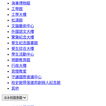
海事博物館
工學館
工學大樓
松濤館
文錙藝術中心
外國語文大樓
驚聲紀念大樓
覺生紀念圖書館
覺生綜合大樓
學生活動中心
視聽教育館
行政大樓
宮燈教室
守謙國際會議中心
校史館暨張建邦創辦人紀念館
其他
淡水校園景觀