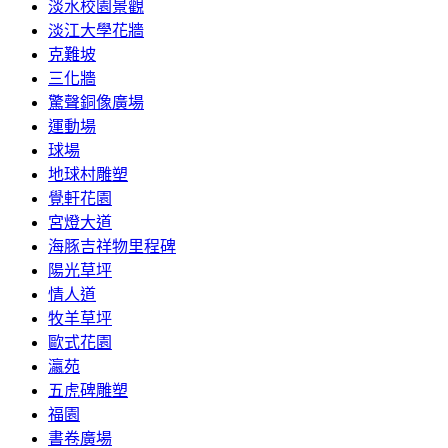
淡水校園景觀
淡江大學花牆
克難坡
三化牆
驚聲銅像廣場
運動場
球場
地球村雕塑
覺軒花園
宮燈大道
海豚吉祥物里程碑
陽光草坪
情人道
牧羊草坪
歐式花園
瀛苑
五虎碑雕塑
福園
書卷廣場