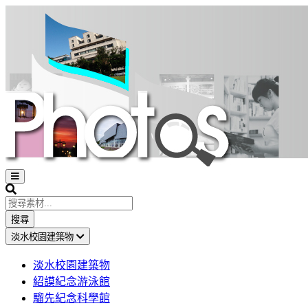
Open
sidebar
Search
搜尋
淡水校園建築物
淡水校園建築物
紹謨紀念游泳館
騮先紀念科學館