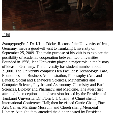
主圖
&amp;quot;Prof. Dr. Klaus Dicke, Rector of the University of Jena,
Germany, made a goodwill visit to Tamkang University on
September 25, 2009. The main purpose of his visit is to explore the
possibility of academic cooperation between two universities.
Founded in 1558, Jena University played a major role in the history
of ideas in Germany. The university has student number about
21,000. The University comprises ten Faculties: Technology, Law,
Economics and Business Administration, Philosophy (Arts and
Letters), Social and Behavioral Sciences, Mathematics and
Computer Science, Physics and Astronomy, Chemistry and Earth
Sciences, Biology and Pharmacy, and Medicine. The guest first
attended the reception and a discussion hosted by the President of
Tamkang University, Dr. Flora C.I. Chang, at Ching-sheng
International Conference Hall; then he visited Carrie Chang Fine
Arts Center, Maritime Museum, and Chueh-sheng Memorial
Library. At night, they attended the dinner hosted by President