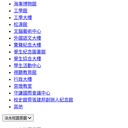
海事博物館
工學館
工學大樓
松濤館
文錙藝術中心
外國語文大樓
驚聲紀念大樓
覺生紀念圖書館
覺生綜合大樓
學生活動中心
視聽教育館
行政大樓
宮燈教室
守謙國際會議中心
校史館暨張建邦創辦人紀念館
其他
淡水校園景觀