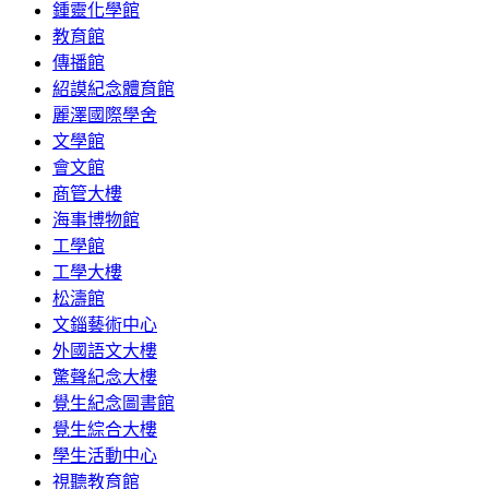
鍾靈化學館
教育館
傳播館
紹謨紀念體育館
麗澤國際學舍
文學館
會文館
商管大樓
海事博物館
工學館
工學大樓
松濤館
文錙藝術中心
外國語文大樓
驚聲紀念大樓
覺生紀念圖書館
覺生綜合大樓
學生活動中心
視聽教育館