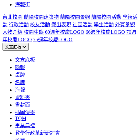
海報街
台北校園
蘭陽校園建築物
蘭陽校園景觀
蘭陽校園活動
學術活
動
行政活動
校友活動
傑出表現
社團活動
學生活動
外賓參觀
人物介紹
校園生態
60週年校慶LOGO
66週年校慶LOGO
70週
年校慶LOGO
75週年校慶LOGO
文宣底板
文宣底板
簡報
桌牌
名牌
海報
資料夾
書封面
插圖漫畫
TQM
畢業典禮
教學行政革新研討會