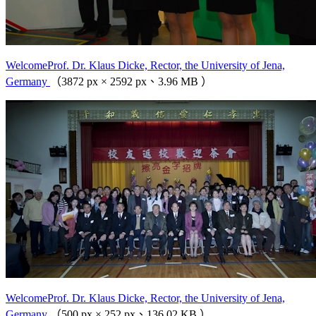
WelcomeProf. Dr. Klaus Dicke, Rector, the University of Jena,
Germany
（3872 px × 2592 px、3.96 MB ）
WelcomeProf. Dr. Klaus Dicke, Rector, the University of Jena,
Germany
（500 px × 252 px、136.02 KB ）