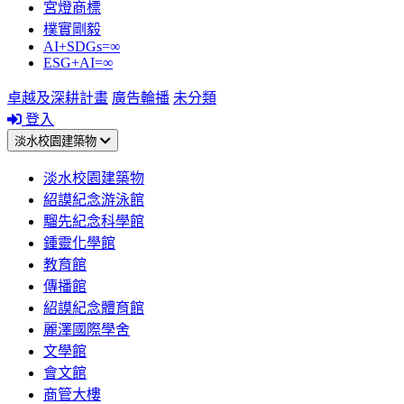
宮燈商標
樸實剛毅
AI+SDGs=∞
ESG+AI=∞
卓越及深耕計畫
廣告輪播
未分類
登入
淡水校園建築物
淡水校園建築物
紹謨紀念游泳館
騮先紀念科學館
鍾靈化學館
教育館
傳播館
紹謨紀念體育館
麗澤國際學舍
文學館
會文館
商管大樓