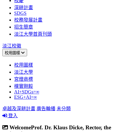
校慶
深耕計畫
SDGS
校務發展計畫
招生簡章
淡江大學首頁刊頭
淡江校徽
校用圖樣
校用圖樣
淡江大學
宮燈商標
樸實剛毅
AI+SDGs=∞
ESG+AI=∞
卓越及深耕計畫
廣告輪播
未分類
登入
WelcomeProf. Dr. Klaus Dicke, Rector, the