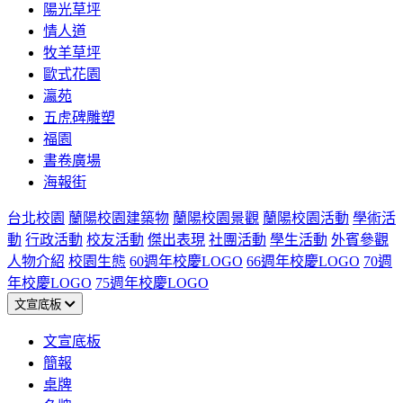
陽光草坪
情人道
牧羊草坪
歐式花園
瀛苑
五虎碑雕塑
福園
書卷廣場
海報街
台北校園
蘭陽校園建築物
蘭陽校園景觀
蘭陽校園活動
學術活
動
行政活動
校友活動
傑出表現
社團活動
學生活動
外賓參觀
人物介紹
校園生態
60週年校慶LOGO
66週年校慶LOGO
70週
年校慶LOGO
75週年校慶LOGO
文宣底板
文宣底板
簡報
桌牌