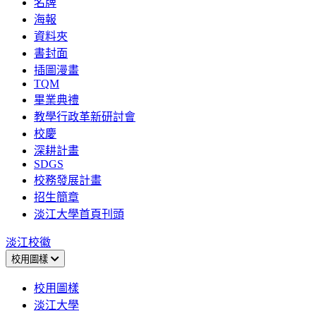
名牌
海報
資料夾
書封面
插圖漫畫
TQM
畢業典禮
教學行政革新研討會
校慶
深耕計畫
SDGS
校務發展計畫
招生簡章
淡江大學首頁刊頭
淡江校徽
校用圖樣
校用圖樣
淡江大學