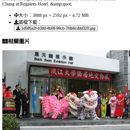
Chang at Regalees Hotel. &amp;quot;
大小：
3888 px × 2592 px、4.72 MB
圖檔下載：
1d585a2f-b3dd-4b08-99cb-7fdb6cddd320.jpg
相關圖片