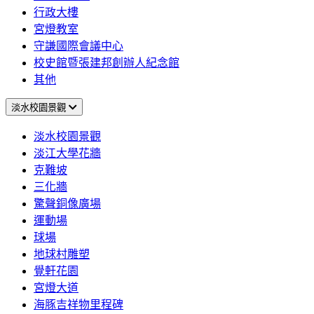
行政大樓
宮燈教室
守謙國際會議中心
校史館暨張建邦創辦人紀念館
其他
淡水校園景觀
淡水校園景觀
淡江大學花牆
克難坡
三化牆
驚聲銅像廣場
運動場
球場
地球村雕塑
覺軒花園
宮燈大道
海豚吉祥物里程碑