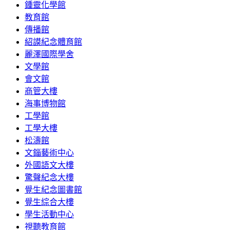
鍾靈化學館
教育館
傳播館
紹謨紀念體育館
麗澤國際學舍
文學館
會文館
商管大樓
海事博物館
工學館
工學大樓
松濤館
文錙藝術中心
外國語文大樓
驚聲紀念大樓
覺生紀念圖書館
覺生綜合大樓
學生活動中心
視聽教育館