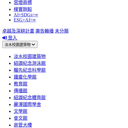
宮燈商標
樸實剛毅
AI+SDGs=∞
ESG+AI=∞
卓越及深耕計畫
廣告輪播
未分類
登入
淡水校園建築物
淡水校園建築物
紹謨紀念游泳館
騮先紀念科學館
鍾靈化學館
教育館
傳播館
紹謨紀念體育館
麗澤國際學舍
文學館
會文館
商管大樓