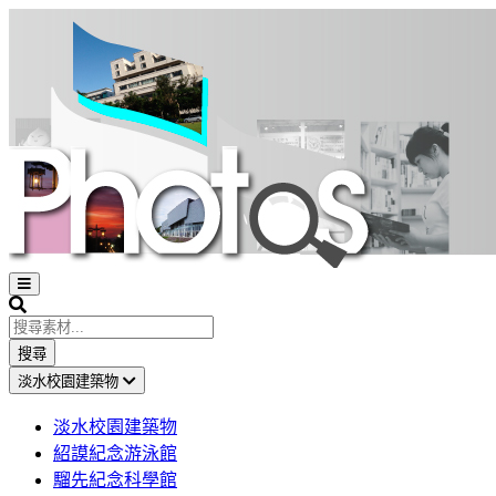
Open
sidebar
Search
搜尋
淡水校園建築物
淡水校園建築物
紹謨紀念游泳館
騮先紀念科學館