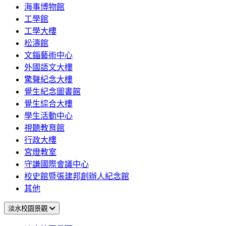
海事博物館
工學館
工學大樓
松濤館
文錙藝術中心
外國語文大樓
驚聲紀念大樓
覺生紀念圖書館
覺生綜合大樓
學生活動中心
視聽教育館
行政大樓
宮燈教室
守謙國際會議中心
校史館暨張建邦創辦人紀念館
其他
淡水校園景觀