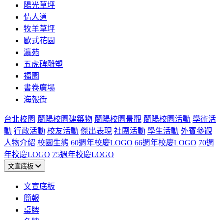
陽光草坪
情人道
牧羊草坪
歐式花園
瀛苑
五虎碑雕塑
福園
書卷廣場
海報街
台北校園
蘭陽校園建築物
蘭陽校園景觀
蘭陽校園活動
學術活
動
行政活動
校友活動
傑出表現
社團活動
學生活動
外賓參觀
人物介紹
校園生態
60週年校慶LOGO
66週年校慶LOGO
70週
年校慶LOGO
75週年校慶LOGO
文宣底板
文宣底板
簡報
桌牌