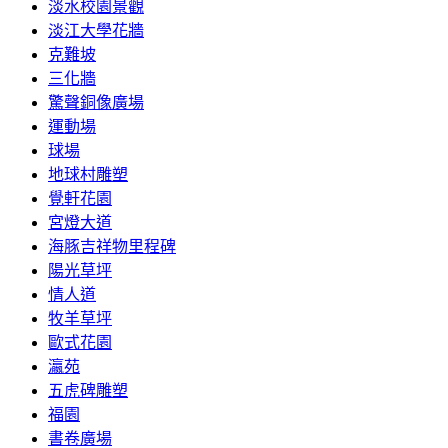
淡水校園景觀
淡江大學花牆
克難坡
三化牆
驚聲銅像廣場
運動場
球場
地球村雕塑
覺軒花園
宮燈大道
海豚吉祥物里程碑
陽光草坪
情人道
牧羊草坪
歐式花園
瀛苑
五虎碑雕塑
福園
書卷廣場