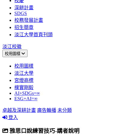
校慶
深耕計畫
SDGS
校務發展計畫
招生簡章
淡江大學首頁刊頭
淡江校徽
校用圖樣
校用圖樣
淡江大學
宮燈商標
樸實剛毅
AI+SDGs=∞
ESG+AI=∞
卓越及深耕計畫
廣告輪播
未分類
登入
雅思口說練習技巧-講者說明