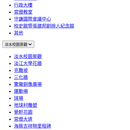
行政大樓
宮燈教室
守謙國際會議中心
校史館暨張建邦創辦人紀念館
其他
淡水校園景觀
淡水校園景觀
淡江大學花牆
克難坡
三化牆
驚聲銅像廣場
運動場
球場
地球村雕塑
覺軒花園
宮燈大道
海豚吉祥物里程碑