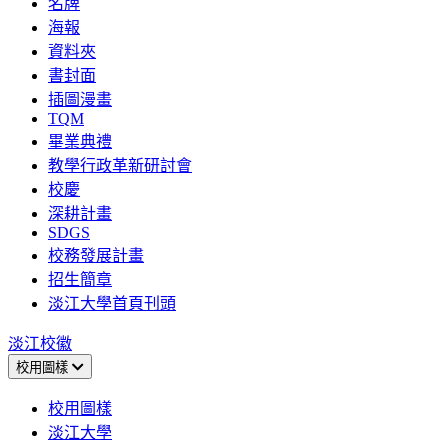
名牌
海報
資料夾
書封面
插圖漫畫
TQM
畢業典禮
教學行政革新研討會
校慶
深耕計畫
SDGS
校務發展計畫
招生簡章
淡江大學首頁刊頭
淡江校徽
校用圖樣
校用圖樣
淡江大學