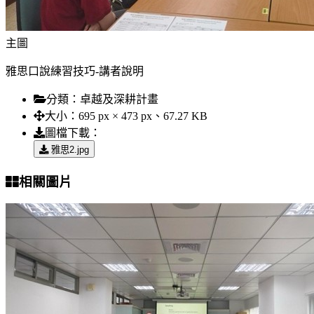
主圖
雅思口說練習技巧-講者說明
分類：
卓越及深耕計畫
大小：
695 px × 473 px、67.27 KB
圖檔下載：
雅思2.jpg
相關圖片