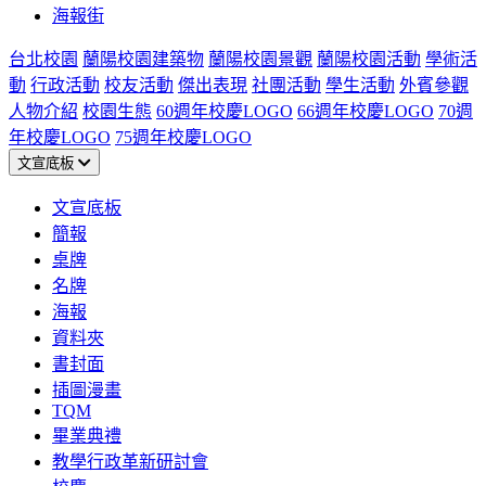
海報街
台北校園
蘭陽校園建築物
蘭陽校園景觀
蘭陽校園活動
學術活
動
行政活動
校友活動
傑出表現
社團活動
學生活動
外賓參觀
人物介紹
校園生態
60週年校慶LOGO
66週年校慶LOGO
70週
年校慶LOGO
75週年校慶LOGO
文宣底板
文宣底板
簡報
桌牌
名牌
海報
資料夾
書封面
插圖漫畫
TQM
畢業典禮
教學行政革新研討會