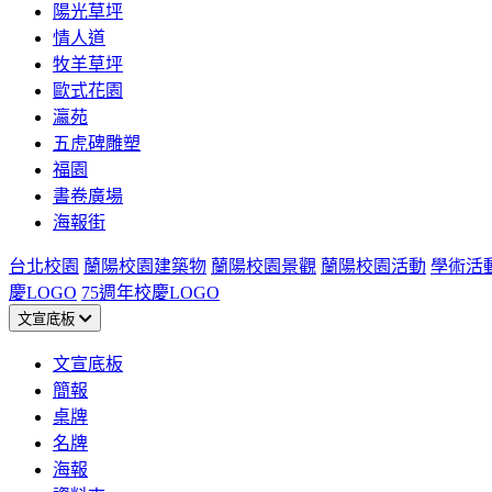
陽光草坪
情人道
牧羊草坪
歐式花園
瀛苑
五虎碑雕塑
福園
書卷廣場
海報街
台北校園
蘭陽校園建築物
蘭陽校園景觀
蘭陽校園活動
學術活
慶LOGO
75週年校慶LOGO
文宣底板
文宣底板
簡報
桌牌
名牌
海報