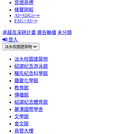
宮燈商標
樸實剛毅
AI+SDGs=∞
ESG+AI=∞
卓越及深耕計畫
廣告輪播
未分類
登入
淡水校園建築物
淡水校園建築物
紹謨紀念游泳館
騮先紀念科學館
鍾靈化學館
教育館
傳播館
紹謨紀念體育館
麗澤國際學舍
文學館
會文館
商管大樓