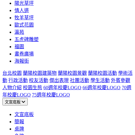
陽光草坪
情人道
牧羊草坪
歐式花園
瀛苑
五虎碑雕塑
福園
書卷廣場
海報街
台北校園
蘭陽校園建築物
蘭陽校園景觀
蘭陽校園活動
學術活
動
行政活動
校友活動
傑出表現
社團活動
學生活動
外賓參觀
人物介紹
校園生態
60週年校慶LOGO
66週年校慶LOGO
70週
年校慶LOGO
75週年校慶LOGO
文宣底板
文宣底板
簡報
桌牌