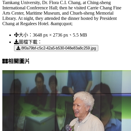
Tamkang University, Dr. Flora C.I. Chang, at Ching-sheng
International Conference Hall; then he visited Carrie Chang Fine
Arts Center, Maritime Museum, and Chueh-sheng Memorial
Library. At night, they attended the dinner hosted by President
Chang at Regalees Hotel. &amp;quot;
大小：
3648 px × 2736 px、5.5 MB
圖檔下載：
8f0a79bf-c5c2-42a5-b530-048e83a8c259.jpg
相關圖片