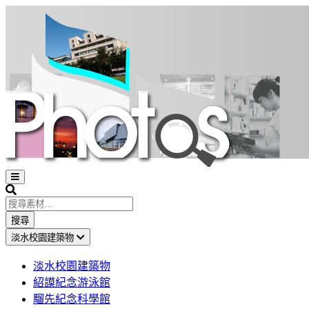
Open
sidebar
Search
搜尋
淡水校園建築物
淡水校園建築物
紹謨紀念游泳館
騮先紀念科學館