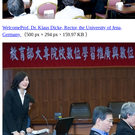
WelcomeProf. Dr. Klaus Dicke, Rector, the University of Jena,
Germany
（500 px × 294 px、159.97 KB ）