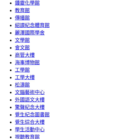
鍾靈化學館
教育館
傳播館
紹謨紀念體育館
麗澤國際學舍
文學館
會文館
商管大樓
海事博物館
工學館
工學大樓
松濤館
文錙藝術中心
外國語文大樓
驚聲紀念大樓
覺生紀念圖書館
覺生綜合大樓
學生活動中心
視聽教育館