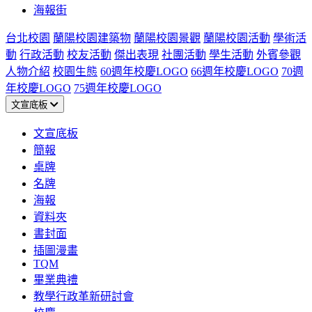
海報街
台北校園
蘭陽校園建築物
蘭陽校園景觀
蘭陽校園活動
學術活
動
行政活動
校友活動
傑出表現
社團活動
學生活動
外賓參觀
人物介紹
校園生態
60週年校慶LOGO
66週年校慶LOGO
70週
年校慶LOGO
75週年校慶LOGO
文宣底板
文宣底板
簡報
桌牌
名牌
海報
資料夾
書封面
插圖漫畫
TQM
畢業典禮
教學行政革新研討會