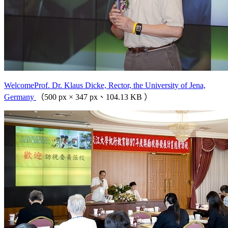
WelcomeProf. Dr. Klaus Dicke, Rector, the University of Jena,
Germany
（500 px × 347 px、104.13 KB ）