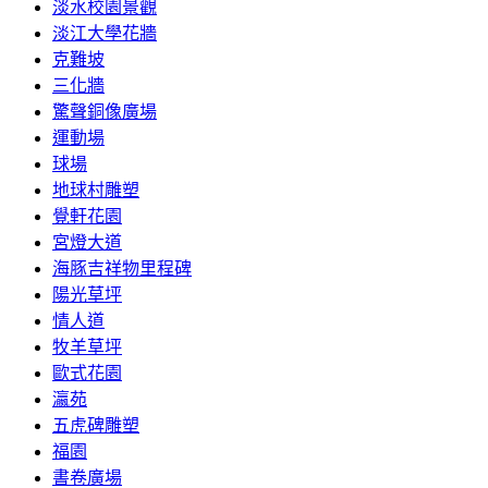
淡水校園景觀
淡江大學花牆
克難坡
三化牆
驚聲銅像廣場
運動場
球場
地球村雕塑
覺軒花園
宮燈大道
海豚吉祥物里程碑
陽光草坪
情人道
牧羊草坪
歐式花園
瀛苑
五虎碑雕塑
福園
書卷廣場