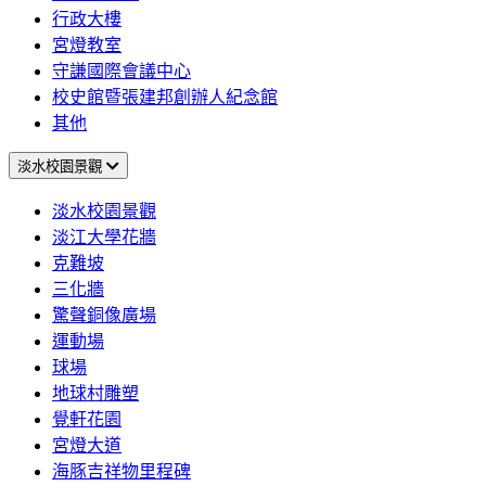
行政大樓
宮燈教室
守謙國際會議中心
校史館暨張建邦創辦人紀念館
其他
淡水校園景觀
淡水校園景觀
淡江大學花牆
克難坡
三化牆
驚聲銅像廣場
運動場
球場
地球村雕塑
覺軒花園
宮燈大道
海豚吉祥物里程碑