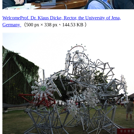
WelcomeProf. Dr. Klaus Dicke, Rector, the University of Jena,
Germany
（500 px × 338 px、144.53 KB ）