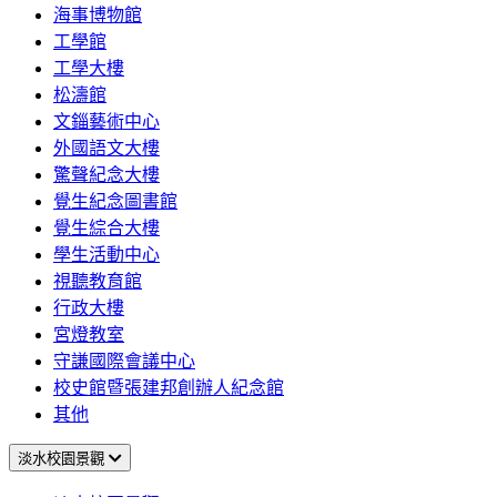
海事博物館
工學館
工學大樓
松濤館
文錙藝術中心
外國語文大樓
驚聲紀念大樓
覺生紀念圖書館
覺生綜合大樓
學生活動中心
視聽教育館
行政大樓
宮燈教室
守謙國際會議中心
校史館暨張建邦創辦人紀念館
其他
淡水校園景觀