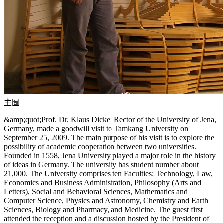
主圖
&amp;quot;Prof. Dr. Klaus Dicke, Rector of the University of Jena,
Germany, made a goodwill visit to Tamkang University on
September 25, 2009. The main purpose of his visit is to explore the
possibility of academic cooperation between two universities.
Founded in 1558, Jena University played a major role in the history
of ideas in Germany. The university has student number about
21,000. The University comprises ten Faculties: Technology, Law,
Economics and Business Administration, Philosophy (Arts and
Letters), Social and Behavioral Sciences, Mathematics and
Computer Science, Physics and Astronomy, Chemistry and Earth
Sciences, Biology and Pharmacy, and Medicine. The guest first
attended the reception and a discussion hosted by the President of