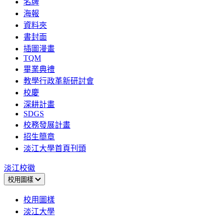
名牌
海報
資料夾
書封面
插圖漫畫
TQM
畢業典禮
教學行政革新研討會
校慶
深耕計畫
SDGS
校務發展計畫
招生簡章
淡江大學首頁刊頭
淡江校徽
校用圖樣
校用圖樣
淡江大學