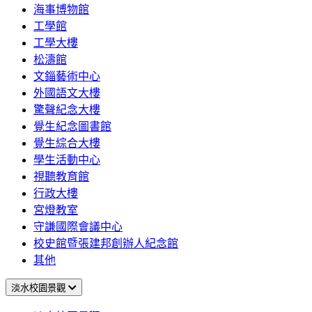
海事博物館
工學館
工學大樓
松濤館
文錙藝術中心
外國語文大樓
驚聲紀念大樓
覺生紀念圖書館
覺生綜合大樓
學生活動中心
視聽教育館
行政大樓
宮燈教室
守謙國際會議中心
校史館暨張建邦創辦人紀念館
其他
淡水校園景觀