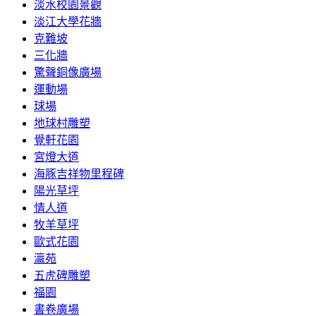
淡水校園景觀
淡江大學花牆
克難坡
三化牆
驚聲銅像廣場
運動場
球場
地球村雕塑
覺軒花園
宮燈大道
海豚吉祥物里程碑
陽光草坪
情人道
牧羊草坪
歐式花園
瀛苑
五虎碑雕塑
福園
書卷廣場