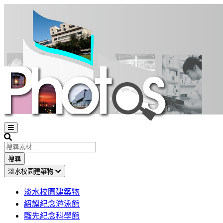
Open
sidebar
Search
搜尋
淡水校園建築物
淡水校園建築物
紹謨紀念游泳館
騮先紀念科學館