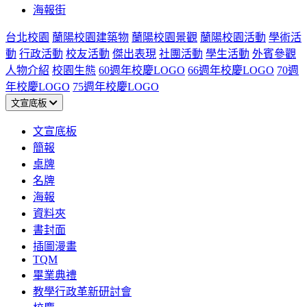
海報街
台北校園
蘭陽校園建築物
蘭陽校園景觀
蘭陽校園活動
學術活
動
行政活動
校友活動
傑出表現
社團活動
學生活動
外賓參觀
人物介紹
校園生態
60週年校慶LOGO
66週年校慶LOGO
70週
年校慶LOGO
75週年校慶LOGO
文宣底板
文宣底板
簡報
桌牌
名牌
海報
資料夾
書封面
插圖漫畫
TQM
畢業典禮
教學行政革新研討會