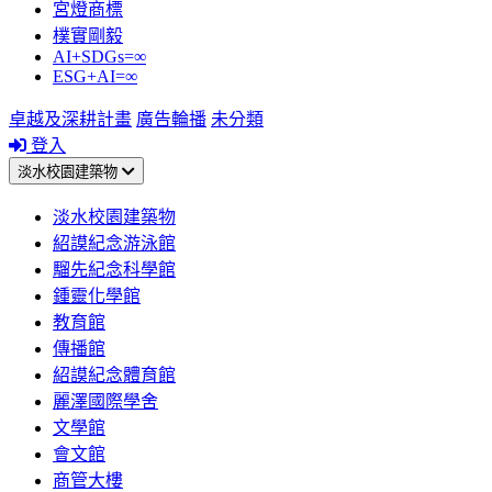
宮燈商標
樸實剛毅
AI+SDGs=∞
ESG+AI=∞
卓越及深耕計畫
廣告輪播
未分類
登入
淡水校園建築物
淡水校園建築物
紹謨紀念游泳館
騮先紀念科學館
鍾靈化學館
教育館
傳播館
紹謨紀念體育館
麗澤國際學舍
文學館
會文館
商管大樓