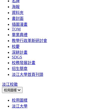
名牌
海報
資料夾
書封面
插圖漫畫
TQM
畢業典禮
教學行政革新研討會
校慶
深耕計畫
SDGS
校務發展計畫
招生簡章
淡江大學首頁刊頭
淡江校徽
校用圖樣
校用圖樣
淡江大學