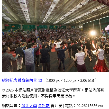
紹謨紀念體育館內景-13
（1800 px × 1200 px、2.06 MB ）
© 2026 本網站照片智慧財產權為淡江大學所有。網站內所有
素材限校內活動使用，不得從事商業行為。
網站建置：
淡江大學
資訊處
曾江安 | 電話：02-26215656 ext