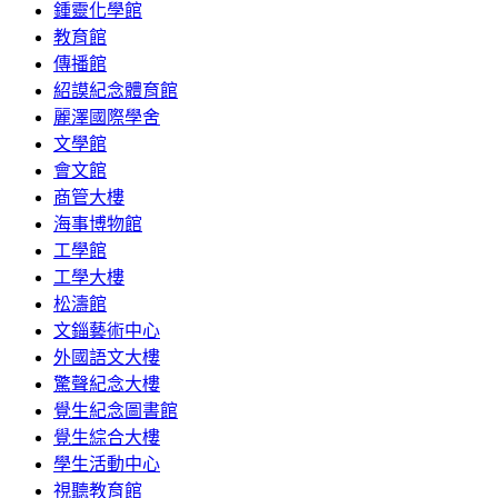
鍾靈化學館
教育館
傳播館
紹謨紀念體育館
麗澤國際學舍
文學館
會文館
商管大樓
海事博物館
工學館
工學大樓
松濤館
文錙藝術中心
外國語文大樓
驚聲紀念大樓
覺生紀念圖書館
覺生綜合大樓
學生活動中心
視聽教育館