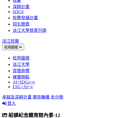
校慶
深耕計畫
SDGS
校務發展計畫
招生簡章
淡江大學首頁刊頭
淡江校徽
校用圖樣
校用圖樣
淡江大學
宮燈商標
樸實剛毅
AI+SDGs=∞
ESG+AI=∞
卓越及深耕計畫
廣告輪播
未分類
登入
紹謨紀念體育館內景-12