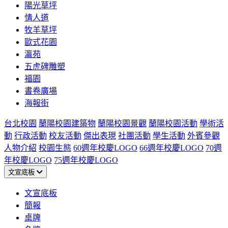
陽光草坪
情人道
牧羊草坪
歐式花園
瀛苑
五虎碑雕塑
福園
書卷廣場
海報街
台北校園
蘭陽校園建築物
蘭陽校園景觀
蘭陽校園活動
學術活
動
行政活動
校友活動
傑出表現
社團活動
學生活動
外賓參觀
人物介紹
校園生態
60週年校慶LOGO
66週年校慶LOGO
70週
年校慶LOGO
75週年校慶LOGO
文宣底板
文宣底板
簡報
桌牌