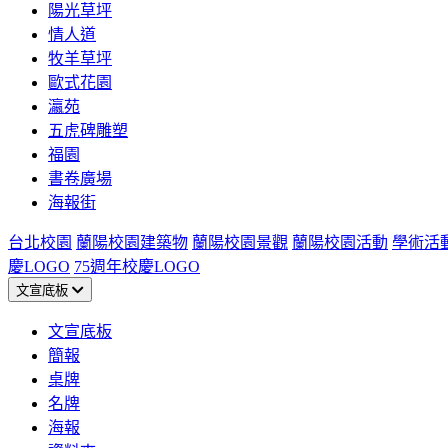
陽光草坪
情人道
牧羊草坪
歐式花園
瀛苑
五虎碑雕塑
福園
書卷廣場
海報街
台北校園
蘭陽校園建築物
蘭陽校園景觀
蘭陽校園活動
學術活
慶LOGO
75週年校慶LOGO
文宣底板
文宣底板
簡報
桌牌
名牌
海報