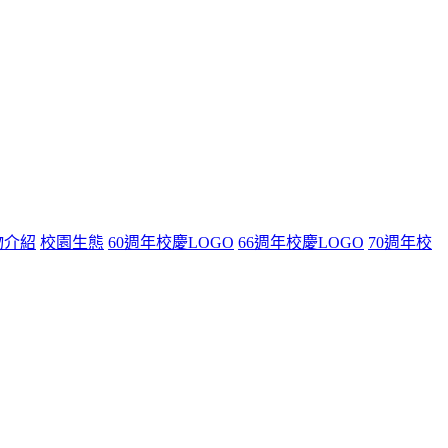
物介紹
校園生態
60週年校慶LOGO
66週年校慶LOGO
70週年校