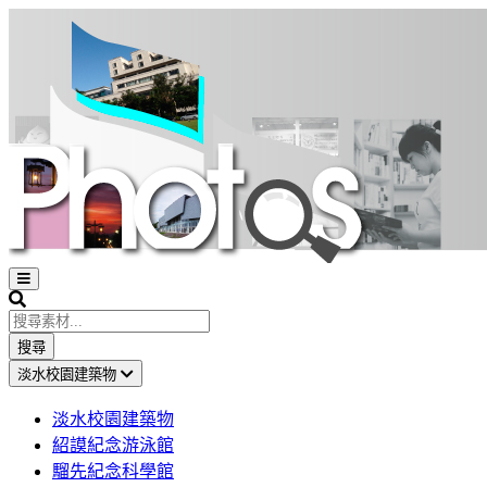
Open
sidebar
Search
搜尋
淡水校園建築物
淡水校園建築物
紹謨紀念游泳館
騮先紀念科學館