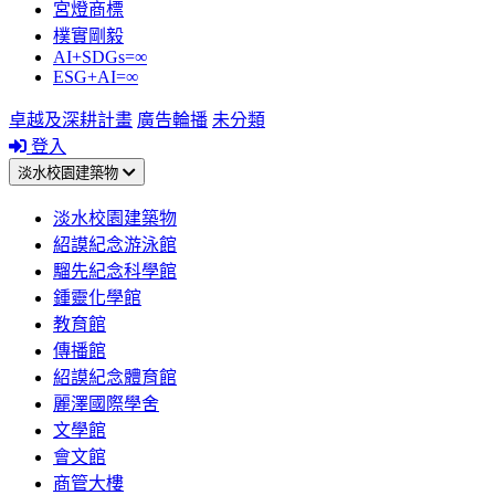
宮燈商標
樸實剛毅
AI+SDGs=∞
ESG+AI=∞
卓越及深耕計畫
廣告輪播
未分類
登入
淡水校園建築物
淡水校園建築物
紹謨紀念游泳館
騮先紀念科學館
鍾靈化學館
教育館
傳播館
紹謨紀念體育館
麗澤國際學舍
文學館
會文館
商管大樓