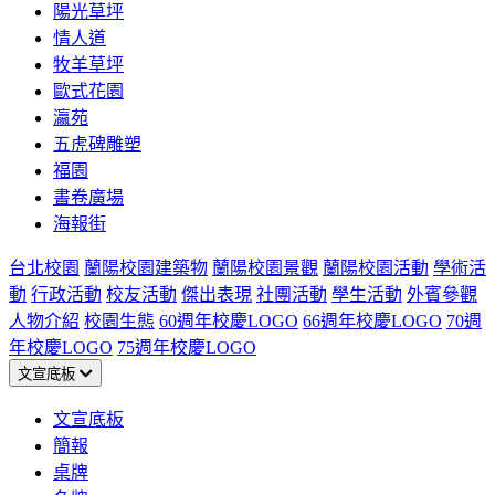
陽光草坪
情人道
牧羊草坪
歐式花園
瀛苑
五虎碑雕塑
福園
書卷廣場
海報街
台北校園
蘭陽校園建築物
蘭陽校園景觀
蘭陽校園活動
學術活
動
行政活動
校友活動
傑出表現
社團活動
學生活動
外賓參觀
人物介紹
校園生態
60週年校慶LOGO
66週年校慶LOGO
70週
年校慶LOGO
75週年校慶LOGO
文宣底板
文宣底板
簡報
桌牌