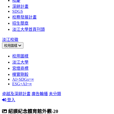
校慶
深耕計畫
SDGS
校務發展計畫
招生簡章
淡江大學首頁刊頭
淡江校徽
校用圖樣
校用圖樣
淡江大學
宮燈商標
樸實剛毅
AI+SDGs=∞
ESG+AI=∞
卓越及深耕計畫
廣告輪播
未分類
登入
紹謨紀念體育館外觀-20