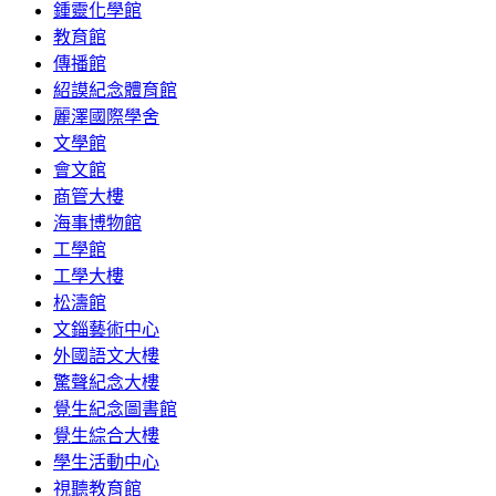
鍾靈化學館
教育館
傳播館
紹謨紀念體育館
麗澤國際學舍
文學館
會文館
商管大樓
海事博物館
工學館
工學大樓
松濤館
文錙藝術中心
外國語文大樓
驚聲紀念大樓
覺生紀念圖書館
覺生綜合大樓
學生活動中心
視聽教育館