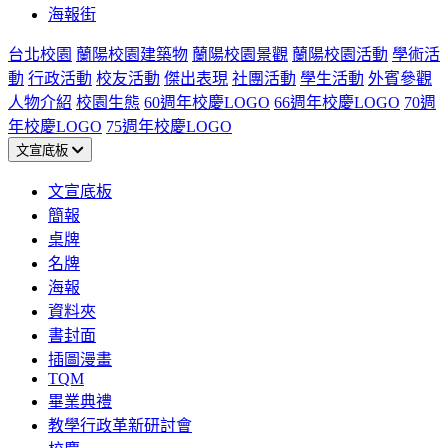
海報街
台北校園
蘭陽校園建築物
蘭陽校園景觀
蘭陽校園活動
學術活
動
行政活動
校友活動
傑出表現
社團活動
學生活動
外賓參觀
人物介紹
校園生態
60週年校慶LOGO
66週年校慶LOGO
70週
年校慶LOGO
75週年校慶LOGO
文宣底板
文宣底板
簡報
桌牌
名牌
海報
資料夾
書封面
插圖漫畫
TQM
畢業典禮
教學行政革新研討會