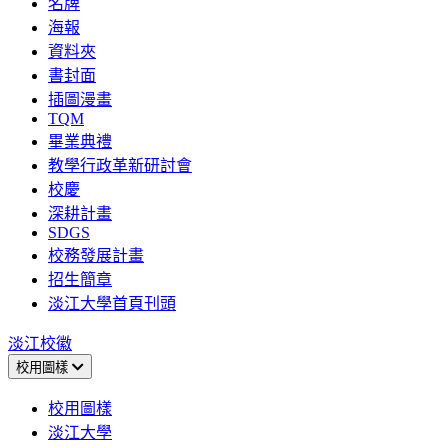
名牌
海報
資料夾
書封面
插圖漫畫
TQM
畢業典禮
教學行政革新研討會
校慶
深耕計畫
SDGS
校務發展計畫
招生簡章
淡江大學首頁刊頭
淡江校徽
校用圖樣
校用圖樣
淡江大學