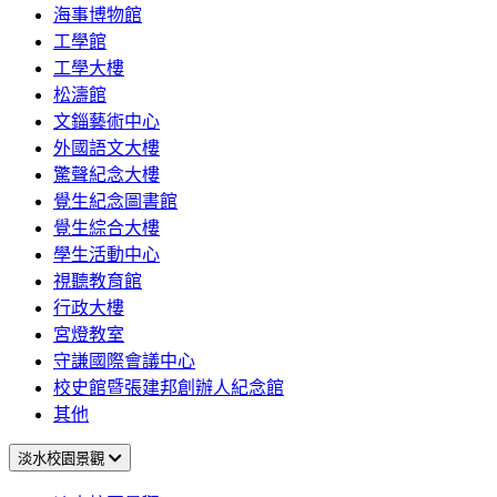
海事博物館
工學館
工學大樓
松濤館
文錙藝術中心
外國語文大樓
驚聲紀念大樓
覺生紀念圖書館
覺生綜合大樓
學生活動中心
視聽教育館
行政大樓
宮燈教室
守謙國際會議中心
校史館暨張建邦創辦人紀念館
其他
淡水校園景觀