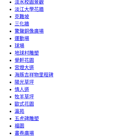
淡水校園景觀
淡江大學花牆
克難坡
三化牆
驚聲銅像廣場
運動場
球場
地球村雕塑
覺軒花園
宮燈大道
海豚吉祥物里程碑
陽光草坪
情人道
牧羊草坪
歐式花園
瀛苑
五虎碑雕塑
福園
書卷廣場