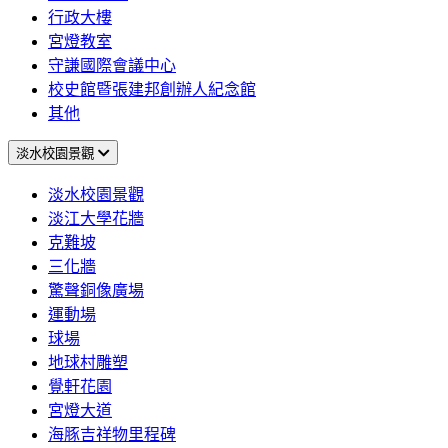
行政大樓
宮燈教室
守謙國際會議中心
校史館暨張建邦創辦人紀念館
其他
淡水校園景觀
淡水校園景觀
淡江大學花牆
克難坡
三化牆
驚聲銅像廣場
運動場
球場
地球村雕塑
覺軒花園
宮燈大道
海豚吉祥物里程碑