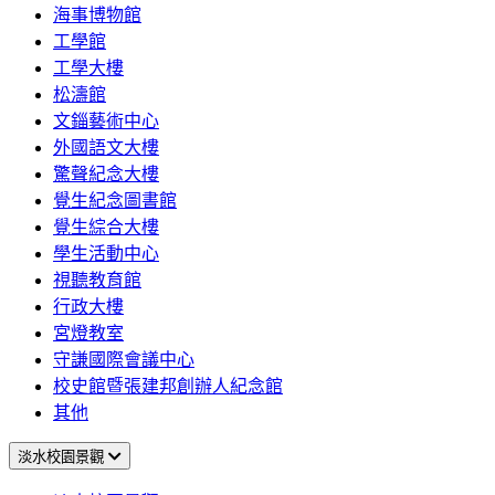
海事博物館
工學館
工學大樓
松濤館
文錙藝術中心
外國語文大樓
驚聲紀念大樓
覺生紀念圖書館
覺生綜合大樓
學生活動中心
視聽教育館
行政大樓
宮燈教室
守謙國際會議中心
校史館暨張建邦創辦人紀念館
其他
淡水校園景觀