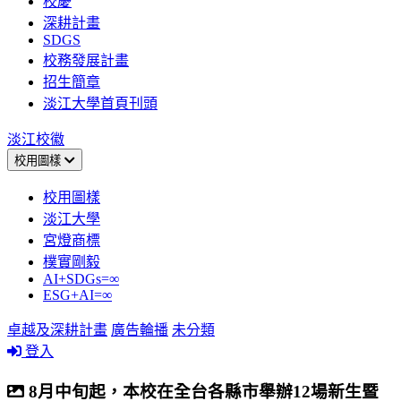
校慶
深耕計畫
SDGS
校務發展計畫
招生簡章
淡江大學首頁刊頭
淡江校徽
校用圖樣
校用圖樣
淡江大學
宮燈商標
樸實剛毅
AI+SDGs=∞
ESG+AI=∞
卓越及深耕計畫
廣告輪播
未分類
登入
8月中旬起，本校在全台各縣市舉辦12場新生暨