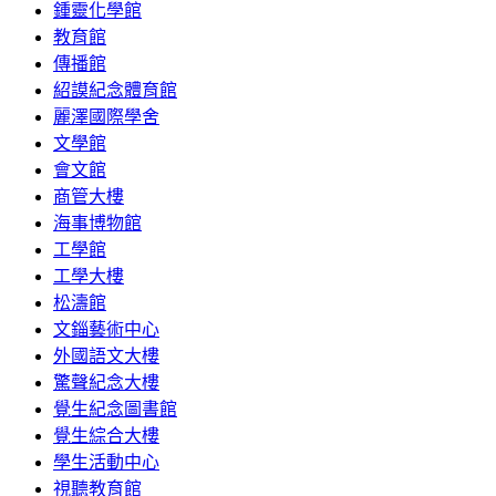
鍾靈化學館
教育館
傳播館
紹謨紀念體育館
麗澤國際學舍
文學館
會文館
商管大樓
海事博物館
工學館
工學大樓
松濤館
文錙藝術中心
外國語文大樓
驚聲紀念大樓
覺生紀念圖書館
覺生綜合大樓
學生活動中心
視聽教育館