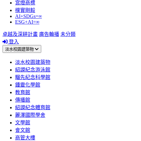
宮燈商標
樸實剛毅
AI+SDGs=∞
ESG+AI=∞
卓越及深耕計畫
廣告輪播
未分類
登入
淡水校園建築物
淡水校園建築物
紹謨紀念游泳館
騮先紀念科學館
鍾靈化學館
教育館
傳播館
紹謨紀念體育館
麗澤國際學舍
文學館
會文館
商管大樓