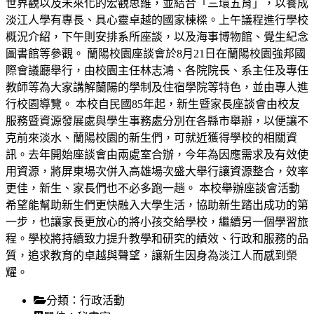
世界觀以及未來化的宏觀思維，並結合「三環五育」，以養成
淡江人學有專長、具心靈卓越的國家棟樑。上午議程進行學校
概況介紹，下午則安排系所座談，以及海事博物館、覺生紀念
圖書館等參觀。 蘭陽校園座談會於8月21日在蘭陽校園強邦國
際會議廳舉行，由校園主任林志鴻、各院院長、系主任及專任
教師等為大家講解蘭陽的學制及住宿學院等特色，並由專人進
行校園導覽。 本校自民國85年起，新生暨家長座談會由校友
服務暨資源發展處與學生事務處分別在各縣市舉辦，以便讓不
克前來淡水、蘭陽校園的新生們，可就近獲得學校的相關資
訊。去年開始座談會由兩處室合辦，今年為因應需求及有效使
用資源，將屏東場次併入高雄場次盛大舉行讓資源整合，效率
更佳，新生、家長們也不必多跑一趟。 本校舉辦座談會活動
希望能幫助新生們更快融入大學生活，協助新生踏出成功的第
一步，也讓家長更放心的將小孩交給學校，繼續另一個學習旅
程。學校將持續致力提升教學和研究的績效、行政和服務的品
質，追求教育的卓越與聲望，讓新生因身為淡江人而感到榮
耀。
分類：
行政活動