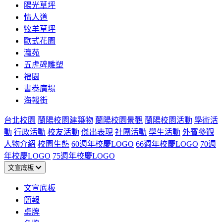
陽光草坪
情人道
牧羊草坪
歐式花園
瀛苑
五虎碑雕塑
福園
書卷廣場
海報街
台北校園
蘭陽校園建築物
蘭陽校園景觀
蘭陽校園活動
學術活
動
行政活動
校友活動
傑出表現
社團活動
學生活動
外賓參觀
人物介紹
校園生態
60週年校慶LOGO
66週年校慶LOGO
70週
年校慶LOGO
75週年校慶LOGO
文宣底板
文宣底板
簡報
桌牌