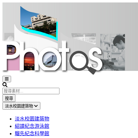
Open
sidebar
Search
搜尋
淡水校園建築物
淡水校園建築物
紹謨紀念游泳館
騮先紀念科學館