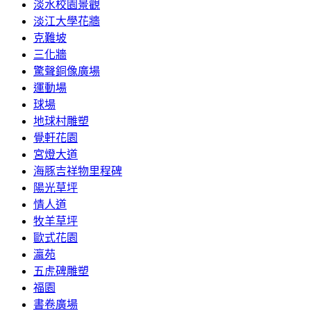
淡水校園景觀
淡江大學花牆
克難坡
三化牆
驚聲銅像廣場
運動場
球場
地球村雕塑
覺軒花園
宮燈大道
海豚吉祥物里程碑
陽光草坪
情人道
牧羊草坪
歐式花園
瀛苑
五虎碑雕塑
福園
書卷廣場