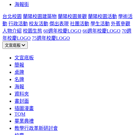
海報街
台北校園
蘭陽校園建築物
蘭陽校園景觀
蘭陽校園活動
學術活
動
行政活動
校友活動
傑出表現
社團活動
學生活動
外賓參觀
人物介紹
校園生態
60週年校慶LOGO
66週年校慶LOGO
70週
年校慶LOGO
75週年校慶LOGO
文宣底板
文宣底板
簡報
桌牌
名牌
海報
資料夾
書封面
插圖漫畫
TQM
畢業典禮
教學行政革新研討會