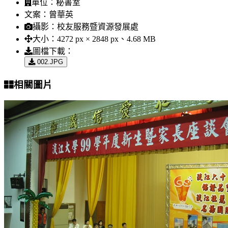
單位：
秘書室
文案：
曾華英
攝影：
校友服務暨資源發展處
大小：
4272 px × 2848 px、4.68 MB
圖檔下載：
002.JPG
相關圖片