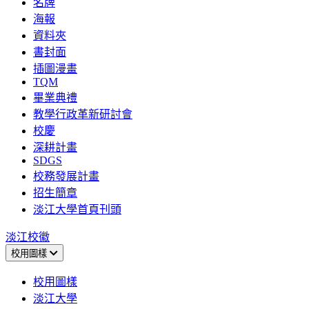
名牌
海報
資料夾
書封面
插圖漫畫
TQM
畢業典禮
教學行政革新研討會
校慶
深耕計畫
SDGS
校務發展計畫
招生簡章
淡江大學首頁刊頭
淡江校徽
校用圖樣
校用圖樣
淡江大學