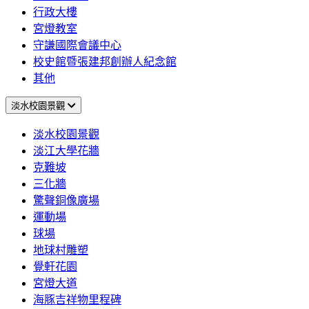
行政大樓
宮燈教室
守謙國際會議中心
校史館暨張建邦創辦人紀念館
其他
淡水校園景觀
淡水校園景觀
淡江大學花牆
克難坡
三化牆
驚聲銅像廣場
運動場
球場
地球村雕塑
覺軒花園
宮燈大道
海豚吉祥物里程碑