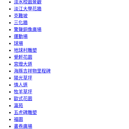
淡水校園景觀
淡江大學花牆
克難坡
三化牆
驚聲銅像廣場
運動場
球場
地球村雕塑
覺軒花園
宮燈大道
海豚吉祥物里程碑
陽光草坪
情人道
牧羊草坪
歐式花園
瀛苑
五虎碑雕塑
福園
書卷廣場