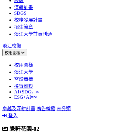
校慶
深耕計畫
SDGS
校務發展計畫
招生簡章
淡江大學首頁刊頭
淡江校徽
校用圖樣
校用圖樣
淡江大學
宮燈商標
樸實剛毅
AI+SDGs=∞
ESG+AI=∞
卓越及深耕計畫
廣告輪播
未分類
登入
覺軒花園-02