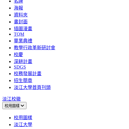
名牌
海報
資料夾
書封面
插圖漫畫
TQM
畢業典禮
教學行政革新研討會
校慶
深耕計畫
SDGS
校務發展計畫
招生簡章
淡江大學首頁刊頭
淡江校徽
校用圖樣
校用圖樣
淡江大學