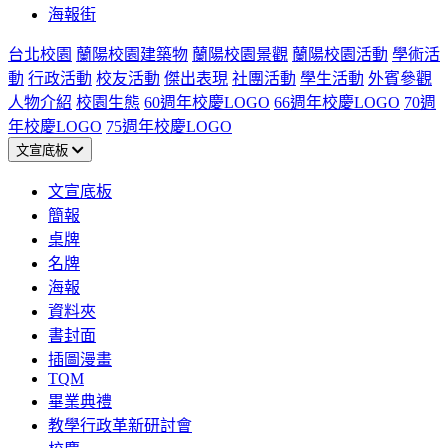
海報街
台北校園
蘭陽校園建築物
蘭陽校園景觀
蘭陽校園活動
學術活
動
行政活動
校友活動
傑出表現
社團活動
學生活動
外賓參觀
人物介紹
校園生態
60週年校慶LOGO
66週年校慶LOGO
70週
年校慶LOGO
75週年校慶LOGO
文宣底板
文宣底板
簡報
桌牌
名牌
海報
資料夾
書封面
插圖漫畫
TQM
畢業典禮
教學行政革新研討會