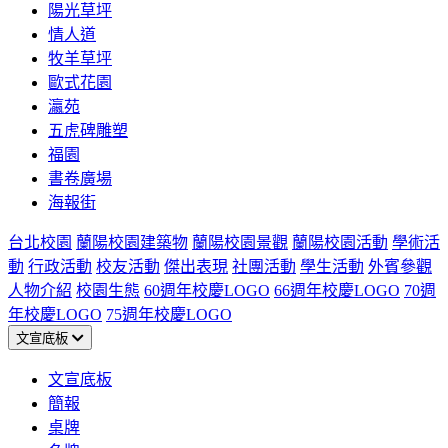
陽光草坪
情人道
牧羊草坪
歐式花園
瀛苑
五虎碑雕塑
福園
書卷廣場
海報街
台北校園
蘭陽校園建築物
蘭陽校園景觀
蘭陽校園活動
學術活
動
行政活動
校友活動
傑出表現
社團活動
學生活動
外賓參觀
人物介紹
校園生態
60週年校慶LOGO
66週年校慶LOGO
70週
年校慶LOGO
75週年校慶LOGO
文宣底板
文宣底板
簡報
桌牌