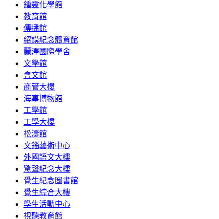
鍾靈化學館
教育館
傳播館
紹謨紀念體育館
麗澤國際學舍
文學館
會文館
商管大樓
海事博物館
工學館
工學大樓
松濤館
文錙藝術中心
外國語文大樓
驚聲紀念大樓
覺生紀念圖書館
覺生綜合大樓
學生活動中心
視聽教育館