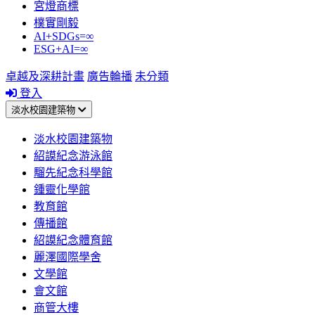
宮燈商標
樸實剛毅
AI+SDGs=∞
ESG+AI=∞
卓越及深耕計畫
廣告輪播
未分類
登入
淡水校園建築物
淡水校園建築物
紹謨紀念游泳館
騮先紀念科學館
鍾靈化學館
教育館
傳播館
紹謨紀念體育館
麗澤國際學舍
文學館
會文館
商管大樓