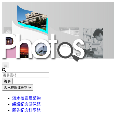
Open
sidebar
Search
搜尋
淡水校園建築物
淡水校園建築物
紹謨紀念游泳館
騮先紀念科學館