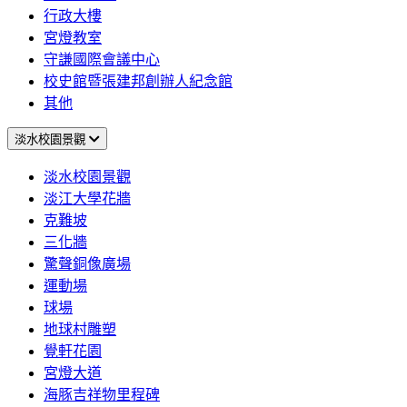
行政大樓
宮燈教室
守謙國際會議中心
校史館暨張建邦創辦人紀念館
其他
淡水校園景觀
淡水校園景觀
淡江大學花牆
克難坡
三化牆
驚聲銅像廣場
運動場
球場
地球村雕塑
覺軒花園
宮燈大道
海豚吉祥物里程碑