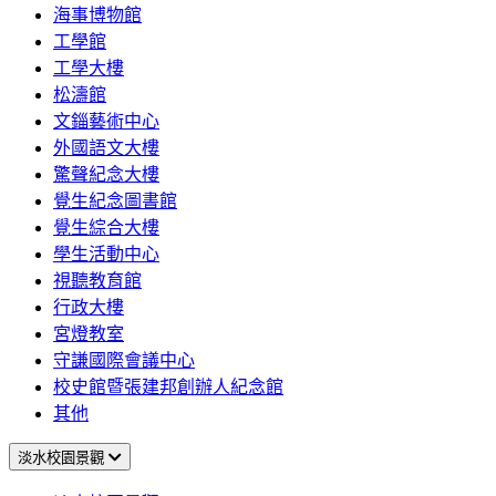
海事博物館
工學館
工學大樓
松濤館
文錙藝術中心
外國語文大樓
驚聲紀念大樓
覺生紀念圖書館
覺生綜合大樓
學生活動中心
視聽教育館
行政大樓
宮燈教室
守謙國際會議中心
校史館暨張建邦創辦人紀念館
其他
淡水校園景觀