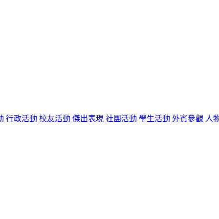
動
行政活動
校友活動
傑出表現
社團活動
學生活動
外賓參觀
人