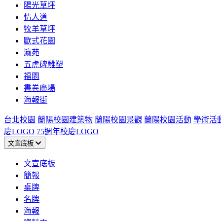
陽光草坪
情人道
牧羊草坪
歐式花園
瀛苑
五虎碑雕塑
福園
書卷廣場
海報街
台北校園
蘭陽校園建築物
蘭陽校園景觀
蘭陽校園活動
學術活
慶LOGO
75週年校慶LOGO
文宣底板
文宣底板
簡報
桌牌
名牌
海報