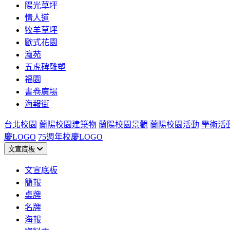
陽光草坪
情人道
牧羊草坪
歐式花園
瀛苑
五虎碑雕塑
福園
書卷廣場
海報街
台北校園
蘭陽校園建築物
蘭陽校園景觀
蘭陽校園活動
學術活
慶LOGO
75週年校慶LOGO
文宣底板
文宣底板
簡報
桌牌
名牌
海報