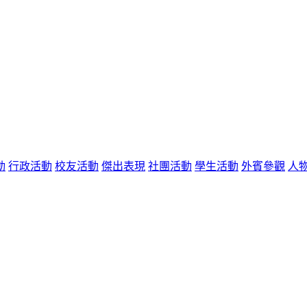
動
行政活動
校友活動
傑出表現
社團活動
學生活動
外賓參觀
人