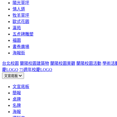
陽光草坪
情人道
牧羊草坪
歐式花園
瀛苑
五虎碑雕塑
福園
書卷廣場
海報街
台北校園
蘭陽校園建築物
蘭陽校園景觀
蘭陽校園活動
學術活
慶LOGO
75週年校慶LOGO
文宣底板
文宣底板
簡報
桌牌
名牌
海報