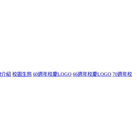
物介紹
校園生態
60週年校慶LOGO
66週年校慶LOGO
70週年校