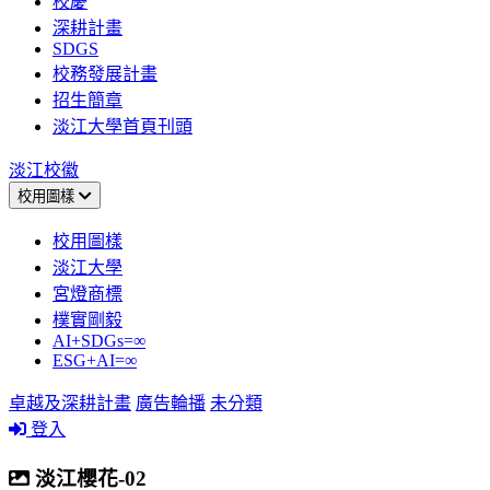
校慶
深耕計畫
SDGS
校務發展計畫
招生簡章
淡江大學首頁刊頭
淡江校徽
校用圖樣
校用圖樣
淡江大學
宮燈商標
樸實剛毅
AI+SDGs=∞
ESG+AI=∞
卓越及深耕計畫
廣告輪播
未分類
登入
淡江櫻花-02