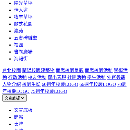
陽光草坪
情人道
牧羊草坪
歐式花園
瀛苑
五虎碑雕塑
福園
書卷廣場
海報街
台北校園
蘭陽校園建築物
蘭陽校園景觀
蘭陽校園活動
學術活
動
行政活動
校友活動
傑出表現
社團活動
學生活動
外賓參觀
人物介紹
校園生態
60週年校慶LOGO
66週年校慶LOGO
70週
年校慶LOGO
75週年校慶LOGO
文宣底板
文宣底板
簡報
桌牌