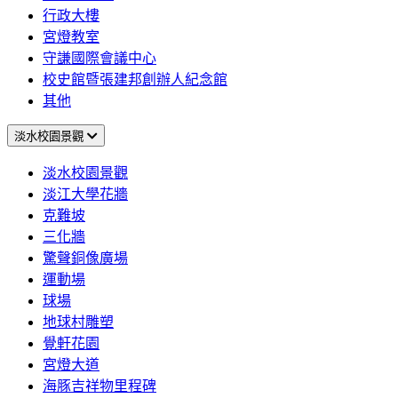
行政大樓
宮燈教室
守謙國際會議中心
校史館暨張建邦創辦人紀念館
其他
淡水校園景觀
淡水校園景觀
淡江大學花牆
克難坡
三化牆
驚聲銅像廣場
運動場
球場
地球村雕塑
覺軒花園
宮燈大道
海豚吉祥物里程碑