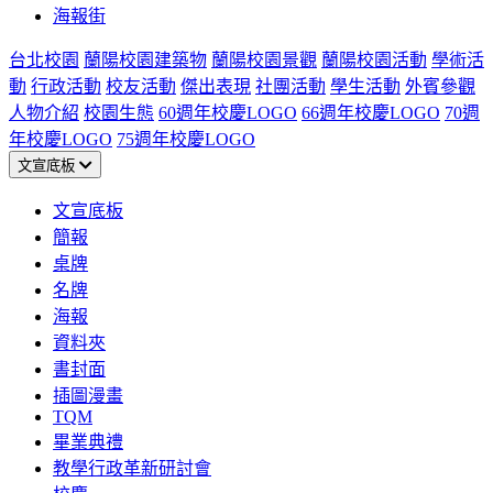
海報街
台北校園
蘭陽校園建築物
蘭陽校園景觀
蘭陽校園活動
學術活
動
行政活動
校友活動
傑出表現
社團活動
學生活動
外賓參觀
人物介紹
校園生態
60週年校慶LOGO
66週年校慶LOGO
70週
年校慶LOGO
75週年校慶LOGO
文宣底板
文宣底板
簡報
桌牌
名牌
海報
資料夾
書封面
插圖漫畫
TQM
畢業典禮
教學行政革新研討會