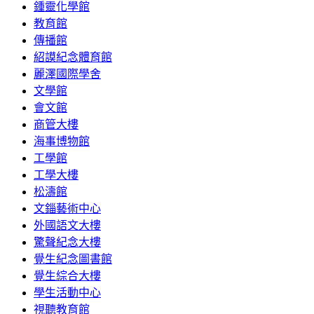
鍾靈化學館
教育館
傳播館
紹謨紀念體育館
麗澤國際學舍
文學館
會文館
商管大樓
海事博物館
工學館
工學大樓
松濤館
文錙藝術中心
外國語文大樓
驚聲紀念大樓
覺生紀念圖書館
覺生綜合大樓
學生活動中心
視聽教育館