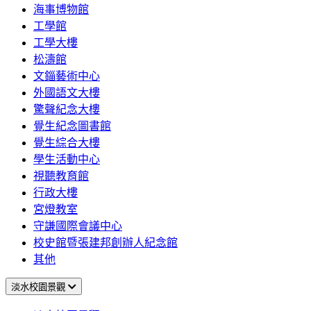
海事博物館
工學館
工學大樓
松濤館
文錙藝術中心
外國語文大樓
驚聲紀念大樓
覺生紀念圖書館
覺生綜合大樓
學生活動中心
視聽教育館
行政大樓
宮燈教室
守謙國際會議中心
校史館暨張建邦創辦人紀念館
其他
淡水校園景觀