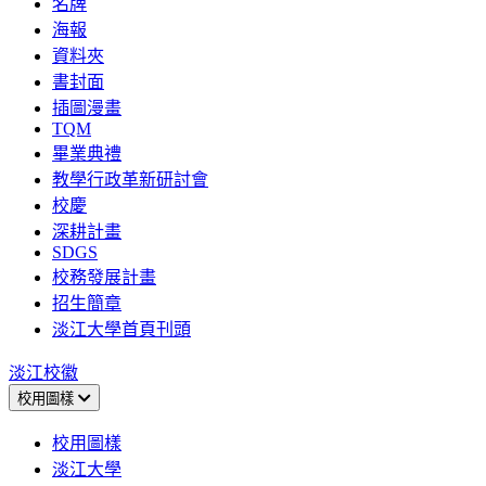
名牌
海報
資料夾
書封面
插圖漫畫
TQM
畢業典禮
教學行政革新研討會
校慶
深耕計畫
SDGS
校務發展計畫
招生簡章
淡江大學首頁刊頭
淡江校徽
校用圖樣
校用圖樣
淡江大學