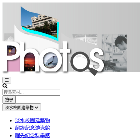
Open
sidebar
Search
搜尋
淡水校園建築物
淡水校園建築物
紹謨紀念游泳館
騮先紀念科學館