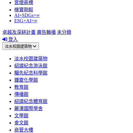
宮燈商標
樸實剛毅
AI+SDGs=∞
ESG+AI=∞
卓越及深耕計畫
廣告輪播
未分類
登入
淡水校園建築物
淡水校園建築物
紹謨紀念游泳館
騮先紀念科學館
鍾靈化學館
教育館
傳播館
紹謨紀念體育館
麗澤國際學舍
文學館
會文館
商管大樓