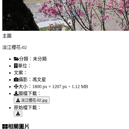
主圖
淡江櫻花-02
分類：
未分類
單位：
文案：
攝影：
馮文星
大小：
1800 px × 1207 px、1.12 MB
圖檔下載：
淡江櫻花-02.jpg
原始檔下載：
相關圖片