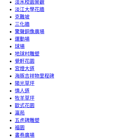
淡水校園景觀
淡江大學花牆
克難坡
三化牆
驚聲銅像廣場
運動場
球場
地球村雕塑
覺軒花園
宮燈大道
海豚吉祥物里程碑
陽光草坪
情人道
牧羊草坪
歐式花園
瀛苑
五虎碑雕塑
福園
書卷廣場