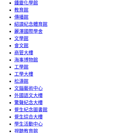
鍾靈化學館
教育館
傳播館
紹謨紀念體育館
麗澤國際學舍
文學館
會文館
商管大樓
海事博物館
工學館
工學大樓
松濤館
文錙藝術中心
外國語文大樓
驚聲紀念大樓
覺生紀念圖書館
覺生綜合大樓
學生活動中心
視聽教育館