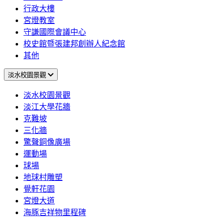
行政大樓
宮燈教室
守謙國際會議中心
校史館暨張建邦創辦人紀念館
其他
淡水校園景觀
淡水校園景觀
淡江大學花牆
克難坡
三化牆
驚聲銅像廣場
運動場
球場
地球村雕塑
覺軒花園
宮燈大道
海豚吉祥物里程碑