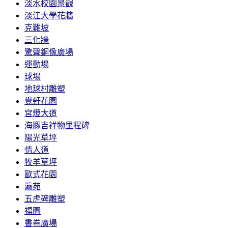
淡水校園景觀
淡江大學花牆
克難坡
三化牆
驚聲銅像廣場
運動場
球場
地球村雕塑
覺軒花園
宮燈大道
海豚吉祥物里程碑
陽光草坪
情人道
牧羊草坪
歐式花園
瀛苑
五虎碑雕塑
福園
書卷廣場