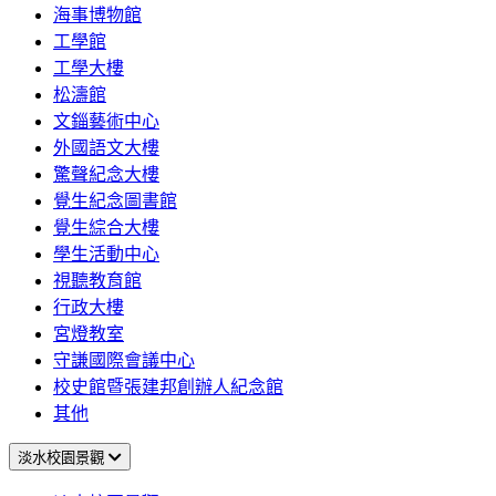
海事博物館
工學館
工學大樓
松濤館
文錙藝術中心
外國語文大樓
驚聲紀念大樓
覺生紀念圖書館
覺生綜合大樓
學生活動中心
視聽教育館
行政大樓
宮燈教室
守謙國際會議中心
校史館暨張建邦創辦人紀念館
其他
淡水校園景觀