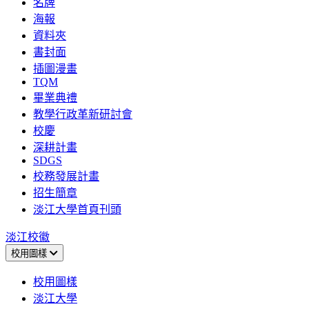
名牌
海報
資料夾
書封面
插圖漫畫
TQM
畢業典禮
教學行政革新研討會
校慶
深耕計畫
SDGS
校務發展計畫
招生簡章
淡江大學首頁刊頭
淡江校徽
校用圖樣
校用圖樣
淡江大學