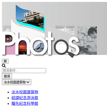
Open
sidebar
Search
搜尋
淡水校園建築物
淡水校園建築物
紹謨紀念游泳館
騮先紀念科學館