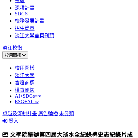
校慶
深耕計畫
SDGS
校務發展計畫
招生簡章
淡江大學首頁刊頭
淡江校徽
校用圖樣
校用圖樣
淡江大學
宮燈商標
樸實剛毅
AI+SDGs=∞
ESG+AI=∞
卓越及深耕計畫
廣告輪播
未分類
登入
文學院舉辦第四屆大淡水全紀錄裨史志紀錄片成