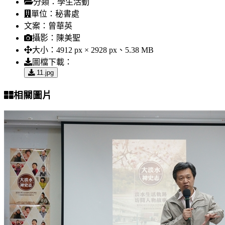
分類：
學生活動
單位：
秘書處
文案：
曾華英
攝影：
陳美聖
大小：
4912 px × 2928 px、5.38 MB
圖檔下載：
11.jpg
相關圖片