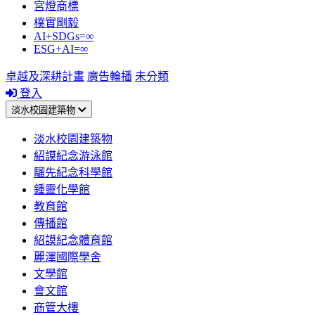
宮燈商標
樸實剛毅
AI+SDGs=∞
ESG+AI=∞
卓越及深耕計畫
廣告輪播
未分類
登入
淡水校園建築物
淡水校園建築物
紹謨紀念游泳館
騮先紀念科學館
鍾靈化學館
教育館
傳播館
紹謨紀念體育館
麗澤國際學舍
文學館
會文館
商管大樓