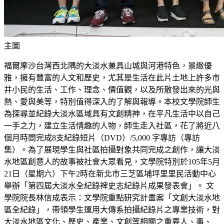
主圖
福爾摩沙台灣西北隅的大淡水兼具山城與河港特色，景緻優
雅，擁有豐富的人文和歷史，尤其是生活在此片土地上許多市
井小民的生活、工作、理念、價值觀，以及所散發出來的光與
熱、愛與美等，特別值得深入的了解與報導。本校文學院師生
為探尋並紀錄大淡水區域具有文創精神，在平凡生活中以自己
一手之力，建立生活情趣的人物，師生走入社區，花了將近八
個月時間完成8支紀錄短片（DVD）/5,000 字專訪（專訪
集）。為了展現學生與社區拍攝對象共同完成之創作，讓大淡
水地區創意人的故事被社會大眾看見，文學院特別於105年5月
21日（星期六）下午2時在新北市三芝區埔坪里里民活動中心
舉辦「第四屆大淡水全紀錄裨史志紀錄片成果發表會」。 文
學院院長林信成表示：文學院重點研究計畫案「文創大淡水地
區全紀錄」，帶領學生運用大傳系拍攝紀錄片之專業技術，對
大淡水地區文化、歷史、產業、文創等相關之重要人、事、