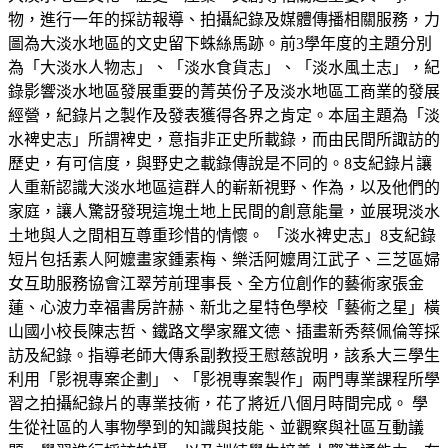
物，進行一年的採訪報導、拍攝紀錄及媒體傳播相關服務，力
圖為大淡水地區的文史留下蛛絲馬跡。前3學年度的主題分別
為「大淡水人物志」、「淡水食貨志」、「淡水風土志」，紀
錄影響淡水地區發展重要的菁英份子及淡水地區工商業的發展
經營，紀錄片之製作及發表獲得各界之肯定。本屆主題為「淡
水裨史志」所謂裨史，意指非正史所載錄，而由民間所諏訪的
歷史，有可信度，與野史之載錄傳說是不同的。8支紀錄片讓
人重新認識大淡水地區這群人的嶄新視野、作為，以及他們的
家庭，讓人驚訝發現這塊土地上民間的創意能量，並展現淡水
土地與人之間相互尊重珍惜的情懷。 「淡水裨史志」8支紀錄
短片包括素人阿嬤畫家鍾素梅、樂活阿嬤周江武子、三芝區婦
女互助服務協會江翠芳前理事長、全方位創作的藝術家張金
蓮、心波力幸福書房許赫、新北之星特色學校「藝術之星」橫
山國小校長陳志哲、鐵路文學家羅文德、插畫新秀蔡佩倫等採
訪及紀錄。指導老師大傳系副教授王慰慈說明，該系大三學生
利用「影視專案企劃」、「影視專案製作」兩門專業課程所學
習之拍攝紀錄片的專業技術，花了將近八個月時間完成。 學
生從社區的人事物學到的知識與技能、並觀察與社區互動議