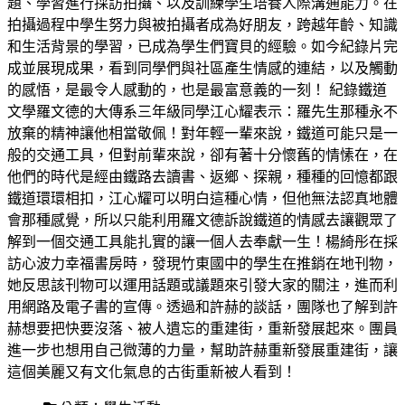
題、學習進行採訪拍攝、以及訓練學生培養人際溝通能力。在
拍攝過程中學生努力與被拍攝者成為好朋友，跨越年齡、知識
和生活背景的學習，已成為學生們寶貝的經驗。如今紀錄片完
成並展現成果，看到同學們與社區產生情感的連結，以及觸動
的感悟，是最令人感動的，也是最富意義的一刻！ 紀錄鐵道
文學羅文德的大傳系三年級同學江心耀表示：羅先生那種永不
放棄的精神讓他相當敬佩！對年輕一輩來說，鐵道可能只是一
般的交通工具，但對前輩來說，卻有著十分懷舊的情愫在，在
他們的時代是經由鐵路去讀書、返鄉、探親，種種的回憶都跟
鐵道環環相扣，江心耀可以明白這種心情，但他無法認真地體
會那種感覺，所以只能利用羅文德訴說鐵道的情感去讓觀眾了
解到一個交通工具能扎實的讓一個人去奉獻一生！楊綺彤在採
訪心波力幸福書房時，發現竹東國中的學生在推銷在地刊物，
她反思該刊物可以運用話題或議題來引發大家的關注，進而利
用網路及電子書的宣傳。透過和許赫的談話，團隊也了解到許
赫想要把快要沒落、被人遺忘的重建街，重新發展起來。團員
進一步也想用自己微薄的力量，幫助許赫重新發展重建街，讓
這個美麗又有文化氣息的古街重新被人看到！