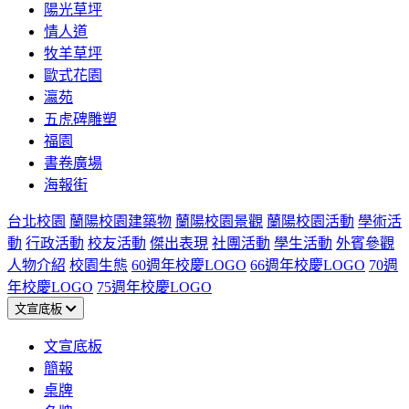
陽光草坪
情人道
牧羊草坪
歐式花園
瀛苑
五虎碑雕塑
福園
書卷廣場
海報街
台北校園
蘭陽校園建築物
蘭陽校園景觀
蘭陽校園活動
學術活
動
行政活動
校友活動
傑出表現
社團活動
學生活動
外賓參觀
人物介紹
校園生態
60週年校慶LOGO
66週年校慶LOGO
70週
年校慶LOGO
75週年校慶LOGO
文宣底板
文宣底板
簡報
桌牌