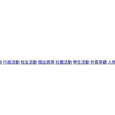
動
行政活動
校友活動
傑出表現
社團活動
學生活動
外賓參觀
人