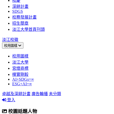
校慶
深耕計畫
SDGS
校務發展計畫
招生簡章
淡江大學首頁刊頭
淡江校徽
校用圖樣
校用圖樣
淡江大學
宮燈商標
樸實剛毅
AI+SDGs=∞
ESG+AI=∞
卓越及深耕計畫
廣告輪播
未分類
登入
校園話題人物