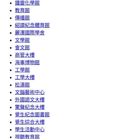
鍾靈化學館
教育館
傳播館
紹謨紀念體育館
麗澤國際學舍
文學館
會文館
商管大樓
海事博物館
工學館
工學大樓
松濤館
文錙藝術中心
外國語文大樓
驚聲紀念大樓
覺生紀念圖書館
覺生綜合大樓
學生活動中心
視聽教育館