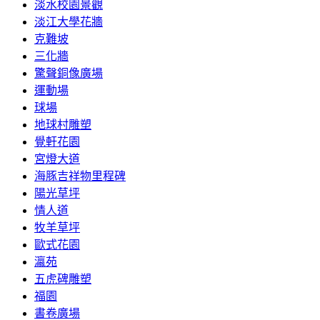
淡水校園景觀
淡江大學花牆
克難坡
三化牆
驚聲銅像廣場
運動場
球場
地球村雕塑
覺軒花園
宮燈大道
海豚吉祥物里程碑
陽光草坪
情人道
牧羊草坪
歐式花園
瀛苑
五虎碑雕塑
福園
書卷廣場