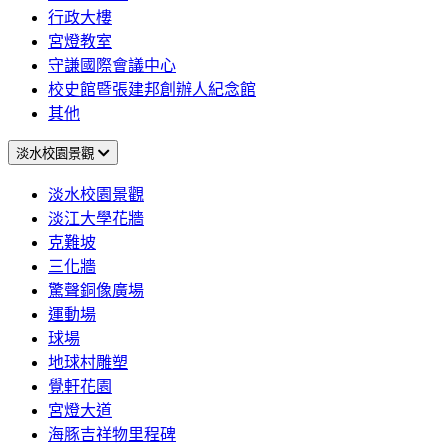
行政大樓
宮燈教室
守謙國際會議中心
校史館暨張建邦創辦人紀念館
其他
淡水校園景觀
淡水校園景觀
淡江大學花牆
克難坡
三化牆
驚聲銅像廣場
運動場
球場
地球村雕塑
覺軒花園
宮燈大道
海豚吉祥物里程碑