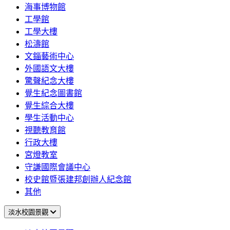
海事博物館
工學館
工學大樓
松濤館
文錙藝術中心
外國語文大樓
驚聲紀念大樓
覺生紀念圖書館
覺生綜合大樓
學生活動中心
視聽教育館
行政大樓
宮燈教室
守謙國際會議中心
校史館暨張建邦創辦人紀念館
其他
淡水校園景觀