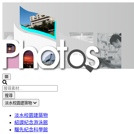
Open
sidebar
Search
搜尋
淡水校園建築物
淡水校園建築物
紹謨紀念游泳館
騮先紀念科學館