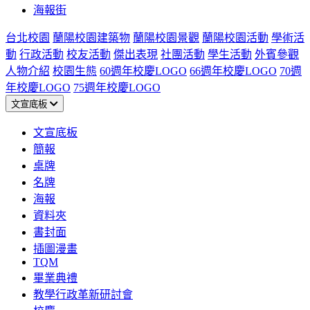
海報街
台北校園
蘭陽校園建築物
蘭陽校園景觀
蘭陽校園活動
學術活
動
行政活動
校友活動
傑出表現
社團活動
學生活動
外賓參觀
人物介紹
校園生態
60週年校慶LOGO
66週年校慶LOGO
70週
年校慶LOGO
75週年校慶LOGO
文宣底板
文宣底板
簡報
桌牌
名牌
海報
資料夾
書封面
插圖漫畫
TQM
畢業典禮
教學行政革新研討會