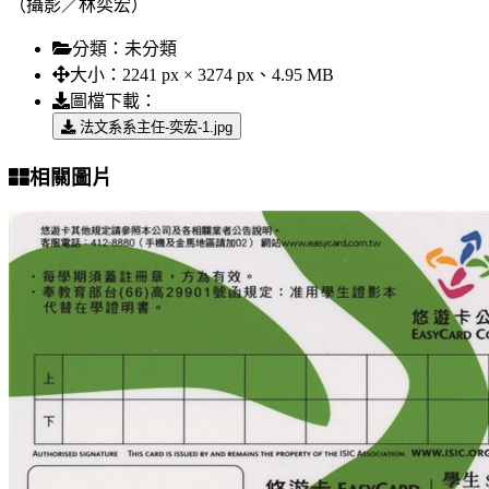
（攝影／林奕宏）
分類：
未分類
大小：
2241 px × 3274 px、4.95 MB
圖檔下載：
法文系系主任-奕宏-1.jpg
相關圖片