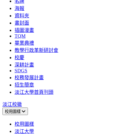
名牌
海報
資料夾
書封面
插圖漫畫
TQM
畢業典禮
教學行政革新研討會
校慶
深耕計畫
SDGS
校務發展計畫
招生簡章
淡江大學首頁刊頭
淡江校徽
校用圖樣
校用圖樣
淡江大學