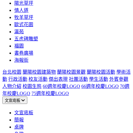
陽光草坪
情人道
牧羊草坪
歐式花園
瀛苑
五虎碑雕塑
福園
書卷廣場
海報街
台北校園
蘭陽校園建築物
蘭陽校園景觀
蘭陽校園活動
學術活
動
行政活動
校友活動
傑出表現
社團活動
學生活動
外賓參觀
人物介紹
校園生態
60週年校慶LOGO
66週年校慶LOGO
70週
年校慶LOGO
75週年校慶LOGO
文宣底板
文宣底板
簡報
桌牌