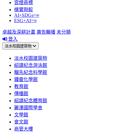
宮燈商標
樸實剛毅
AI+SDGs=∞
ESG+AI=∞
卓越及深耕計畫
廣告輪播
未分類
登入
淡水校園建築物
淡水校園建築物
紹謨紀念游泳館
騮先紀念科學館
鍾靈化學館
教育館
傳播館
紹謨紀念體育館
麗澤國際學舍
文學館
會文館
商管大樓