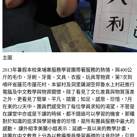
主圖
2013年暑假本校柬埔寨服務學習團帶著服務的熱情，與400公
斤的毛巾、牙刷、牙膏、文具、衣服、玩具等物資，第7次到
嗊吥省蓮花市蓮花村、本留村及洞里薩湖空邦魯水上村莊進行
電腦及中文教學與物資關懷。除了看見了文化差異與物質落差
之外，更看見了簡單、平凡、踏實；知足、感恩、珍惜，7月
在柬的22天中，團員們感受到了每位學員求知的渴望，不管是
在課堂中亦或是下課的時候，都不錯過可以學習的機會，那種
對於知識的追求與學習機會的珍惜，是所有團員服務中最大的
感動。 課外組李美蘭小姐表示：延續一直以來的教學計畫，
該團在中文教育上分為以教導學員學習基礎的注音符號，引發