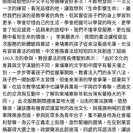
剛剛寫給他的中文字在旁邊練習好多次，不斷地發問，一次又
一次的練習，看見這樣的他，讓我想到『生命影響生命』，雖
然我們扮演的是教學者的角色，但其實從孩子們的身上學習到
更多，學會珍惜自己的生活、學會把握可以學習的時光、更學
會了知足感恩，這趟柬的旅程中，我們不僅享受服務，更在服
務中看到生命的價值。」 李美蘭表示：夜間的書法課程是這
次服務的新體驗與嘗試，柬埔寨的孩子從來沒看過毛筆，也沒
有習寫書法的經驗，中文進階書法班短短四天就創造了超過
100人次的參與。教授書法的隊長傅聖鈞表示：「由於文化的
差異與文字演變的不同，柬埔寨的文字和中國字有著天壤之
別，一步步帶著孩子們從握筆開始，教書法入門的永字八法，
孩子們一開始都不太習慣，但後來漸漸的學會拿筆、提筆與下
筆，在這次教學成果中也讓學員書寫一字與四字春聯，透過文
化的交流與互動中，了解到柬埔寨新年和台灣有著極大的不
同。」 此次服務期間適逢當地大選，沿街的黨派旗幟、造勢
聲浪，讓該團有機會認識當地的政治文化，與搖旗吶喊的宣傳
車隊擦身而過，參與民眾多為青年份子，奮不顧身地為社會福
利發聲、為公平正義走上街頭，激烈緊繃的選情，在反對黨宣
稱贏得大選之後，政變聲浪此起彼落，四處的耳語消息，讓該