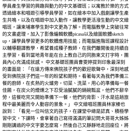
學員產生學習的興趣與動力的中文基礎班；以寓教於樂的方式
透過繪本和唱遊引導學員學習，如在繪本中加入戲劇讓學生產
生共鳴，以及在唱遊中加入動作，讓教學更活潑生動的中文繪
唱班，讓柬埔寨學生對中文更為了解。而電腦教學上突破往常
的文書處理，加入了影像編輯軟體picasa以及繪圖軟體sketch
up，讓學員學習更多的軟體應用技能；而電腦進階班課程設計
以輔導翻譯教學，希望養成種子教師，在我們離開後能持續自
主學習，看到當地青年能在台上教自己的同胞柬文打字時，團
員內心充滿成就感。 中文基礎班團員曹雯婷提到印象最深刻
的畫面是：「在遠方傳來佛院孩子們的歡迎歌聲中，深刻地感
受到佛院孩子們這一年的盼望和期待。看著每天為我們準備三
餐的廚師，在炙熱的火爐旁，切菜、洗菜，用心的準備每一餐
佳餚，在炭火的煙燻之下忍受油膩膩的鍋碗瓢盆，他們不辭辛
勞，這餐吃完又開始準備下一餐，他們的背影、汗水是這趟旅
程中最美麗而令人動容的景象。」 中文繪唱班團員林家榛也
說到：「看見一位叫信文的孩子，在課堂中總是認真、積極學
習中文，下課時，會拿著自己寫得滿滿的筆記問大哥哥大姊姊
剛剛講過的中文字要怎麼寫，然後自己又靜靜地走回座位，將