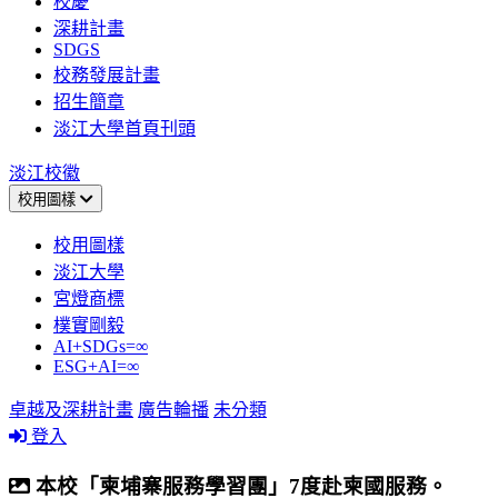
校慶
深耕計畫
SDGS
校務發展計畫
招生簡章
淡江大學首頁刊頭
淡江校徽
校用圖樣
校用圖樣
淡江大學
宮燈商標
樸實剛毅
AI+SDGs=∞
ESG+AI=∞
卓越及深耕計畫
廣告輪播
未分類
登入
本校「柬埔寨服務學習團」7度赴柬國服務。