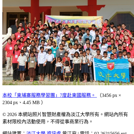
本校「柬埔寨服務學習團」7度赴柬國服務。
（3456 px ×
2304 px、4.45 MB ）
© 2026 本網站照片智慧財產權為淡江大學所有。網站內所有
素材限校內活動使用，不得從事商業行為。
網站建置：
淡江大學
資訊處
曾江安 | 電話：02-26215656 ext