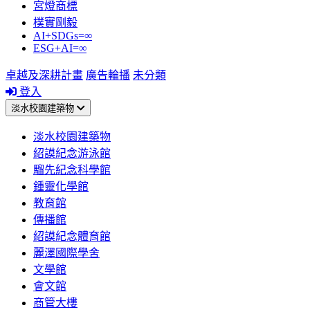
宮燈商標
樸實剛毅
AI+SDGs=∞
ESG+AI=∞
卓越及深耕計畫
廣告輪播
未分類
登入
淡水校園建築物
淡水校園建築物
紹謨紀念游泳館
騮先紀念科學館
鍾靈化學館
教育館
傳播館
紹謨紀念體育館
麗澤國際學舍
文學館
會文館
商管大樓