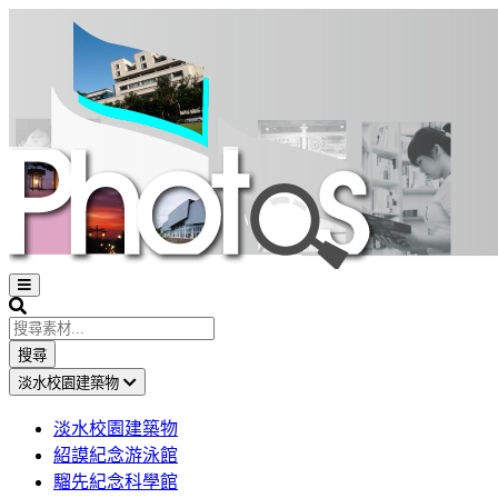
Open
sidebar
Search
搜尋
淡水校園建築物
淡水校園建築物
紹謨紀念游泳館
騮先紀念科學館