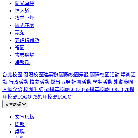
陽光草坪
情人道
牧羊草坪
歐式花園
瀛苑
五虎碑雕塑
福園
書卷廣場
海報街
台北校園
蘭陽校園建築物
蘭陽校園景觀
蘭陽校園活動
學術活
動
行政活動
校友活動
傑出表現
社團活動
學生活動
外賓參觀
人物介紹
校園生態
60週年校慶LOGO
66週年校慶LOGO
70週
年校慶LOGO
75週年校慶LOGO
文宣底板
文宣底板
簡報
桌牌