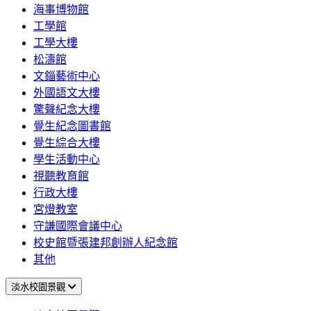
海事博物館
工學館
工學大樓
松濤館
文錙藝術中心
外國語文大樓
驚聲紀念大樓
覺生紀念圖書館
覺生綜合大樓
學生活動中心
視聽教育館
行政大樓
宮燈教室
守謙國際會議中心
校史館暨張建邦創辦人紀念館
其他
淡水校園景觀