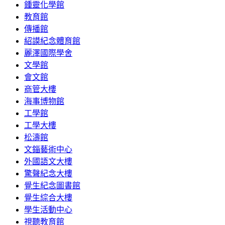
鍾靈化學館
教育館
傳播館
紹謨紀念體育館
麗澤國際學舍
文學館
會文館
商管大樓
海事博物館
工學館
工學大樓
松濤館
文錙藝術中心
外國語文大樓
驚聲紀念大樓
覺生紀念圖書館
覺生綜合大樓
學生活動中心
視聽教育館