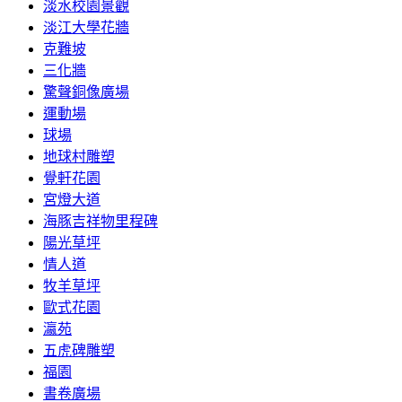
淡水校園景觀
淡江大學花牆
克難坡
三化牆
驚聲銅像廣場
運動場
球場
地球村雕塑
覺軒花園
宮燈大道
海豚吉祥物里程碑
陽光草坪
情人道
牧羊草坪
歐式花園
瀛苑
五虎碑雕塑
福園
書卷廣場