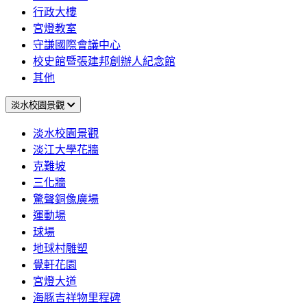
行政大樓
宮燈教室
守謙國際會議中心
校史館暨張建邦創辦人紀念館
其他
淡水校園景觀
淡水校園景觀
淡江大學花牆
克難坡
三化牆
驚聲銅像廣場
運動場
球場
地球村雕塑
覺軒花園
宮燈大道
海豚吉祥物里程碑