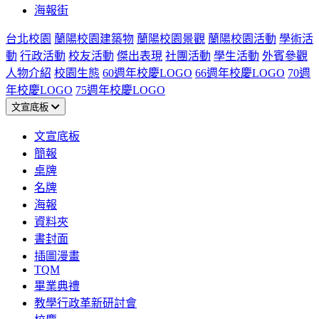
海報街
台北校園
蘭陽校園建築物
蘭陽校園景觀
蘭陽校園活動
學術活
動
行政活動
校友活動
傑出表現
社團活動
學生活動
外賓參觀
人物介紹
校園生態
60週年校慶LOGO
66週年校慶LOGO
70週
年校慶LOGO
75週年校慶LOGO
文宣底板
文宣底板
簡報
桌牌
名牌
海報
資料夾
書封面
插圖漫畫
TQM
畢業典禮
教學行政革新研討會