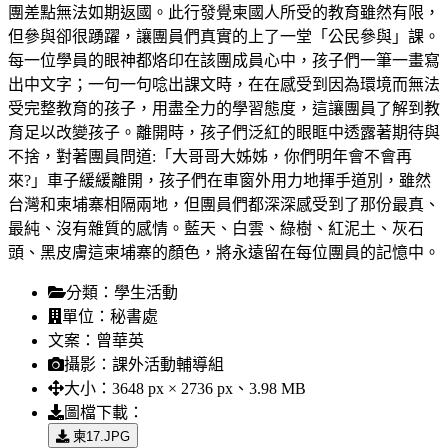
團差點無法如期返國。此行發覺柬國人所受的教育雖然有限，
但參與卻很踴躍，讓團員們真實的上了一堂「公民參與」課。
每一位學員的眼神都烙印在該團成員心中，孩子們一筆一畫寫
出中文字；一句一句唸出課文時，在在感受到因為環境而無法
受完整教育的孩子，用盡全力的學習態度，這讓團員了解到教
育足以改變孩子。離開時，孩子們泛紅的眼眶中透露著期待與
不捨，對著團員問道:「大哥哥大姊姊，你們明年會不會再
來?」車子緩緩離開，孩子們在車窗外用力地揮手道別，雖然
台灣和柬埔寨相隔兩地，但團員們都深深感受到了那份最真、
最純、沒有雜質的感情。藍天、白雲、綠樹、紅泥土、灰石
頭、黑皮膚這柬埔寨的顏色，將永遠留在每位團員的記憶中。
分類：
學生活動
單位：
秘書處
文案：
曾華英
攝影：
課外活動輔導組
大小：
3648 px × 2736 px、3.98 MB
圖檔下載：
柬17.JPG