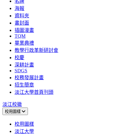
名牌
海報
資料夾
書封面
插圖漫畫
TQM
畢業典禮
教學行政革新研討會
校慶
深耕計畫
SDGS
校務發展計畫
招生簡章
淡江大學首頁刊頭
淡江校徽
校用圖樣
校用圖樣
淡江大學