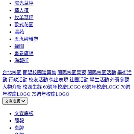
陽光草坪
情人道
牧羊草坪
歐式花園
瀛苑
五虎碑雕塑
福園
書卷廣場
海報街
台北校園
蘭陽校園建築物
蘭陽校園景觀
蘭陽校園活動
學術活
動
行政活動
校友活動
傑出表現
社團活動
學生活動
外賓參觀
人物介紹
校園生態
60週年校慶LOGO
66週年校慶LOGO
70週
年校慶LOGO
75週年校慶LOGO
文宣底板
文宣底板
簡報
桌牌