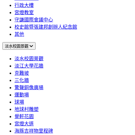
行政大樓
宮燈教室
守謙國際會議中心
校史館暨張建邦創辦人紀念館
其他
淡水校園景觀
淡水校園景觀
淡江大學花牆
克難坡
三化牆
驚聲銅像廣場
運動場
球場
地球村雕塑
覺軒花園
宮燈大道
海豚吉祥物里程碑