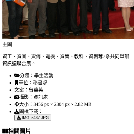
主圖
資工、資圖、資傳、電機、資管、教科、資創等7系共同舉辦
資訊週聯合展。
分類：
學生活動
單位：
秘書處
文案：
曾華英
攝影：
資訊處
大小：
3456 px × 2304 px、2.82 MB
圖檔下載：
IMG_5437.JPG
相關圖片