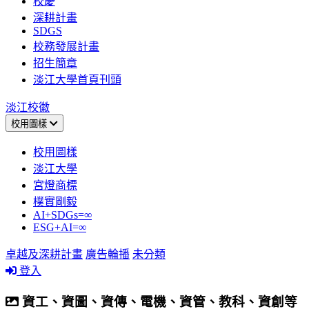
校慶
深耕計畫
SDGS
校務發展計畫
招生簡章
淡江大學首頁刊頭
淡江校徽
校用圖樣
校用圖樣
淡江大學
宮燈商標
樸實剛毅
AI+SDGs=∞
ESG+AI=∞
卓越及深耕計畫
廣告輪播
未分類
登入
資工、資圖、資傳、電機、資管、教科、資創等