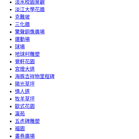
淡水校園景觀
淡江大學花牆
克難坡
三化牆
驚聲銅像廣場
運動場
球場
地球村雕塑
覺軒花園
宮燈大道
海豚吉祥物里程碑
陽光草坪
情人道
牧羊草坪
歐式花園
瀛苑
五虎碑雕塑
福園
書卷廣場