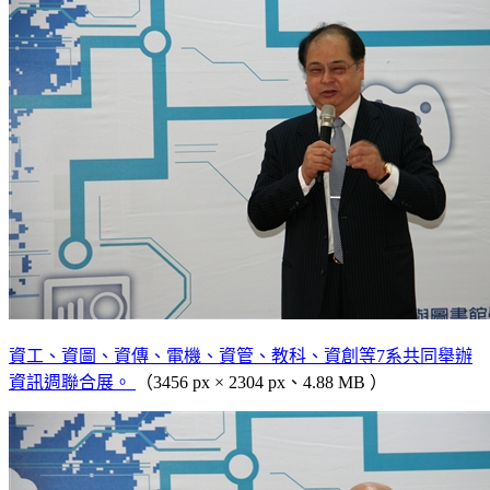
資工、資圖、資傳、電機、資管、教科、資創等7系共同舉辦
資訊週聯合展。
（3456 px × 2304 px、4.88 MB ）