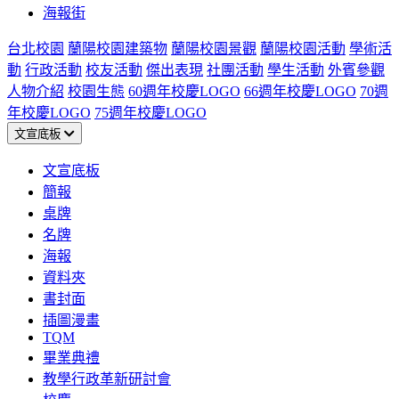
海報街
台北校園
蘭陽校園建築物
蘭陽校園景觀
蘭陽校園活動
學術活
動
行政活動
校友活動
傑出表現
社團活動
學生活動
外賓參觀
人物介紹
校園生態
60週年校慶LOGO
66週年校慶LOGO
70週
年校慶LOGO
75週年校慶LOGO
文宣底板
文宣底板
簡報
桌牌
名牌
海報
資料夾
書封面
插圖漫畫
TQM
畢業典禮
教學行政革新研討會