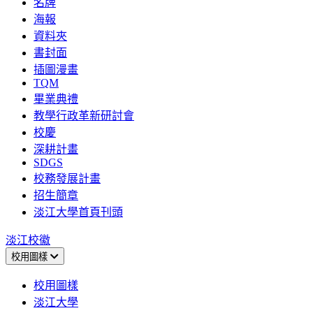
名牌
海報
資料夾
書封面
插圖漫畫
TQM
畢業典禮
教學行政革新研討會
校慶
深耕計畫
SDGS
校務發展計畫
招生簡章
淡江大學首頁刊頭
淡江校徽
校用圖樣
校用圖樣
淡江大學