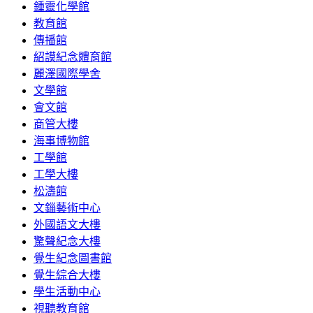
鍾靈化學館
教育館
傳播館
紹謨紀念體育館
麗澤國際學舍
文學館
會文館
商管大樓
海事博物館
工學館
工學大樓
松濤館
文錙藝術中心
外國語文大樓
驚聲紀念大樓
覺生紀念圖書館
覺生綜合大樓
學生活動中心
視聽教育館