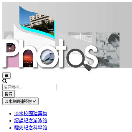
Open
sidebar
Search
搜尋
淡水校園建築物
淡水校園建築物
紹謨紀念游泳館
騮先紀念科學館