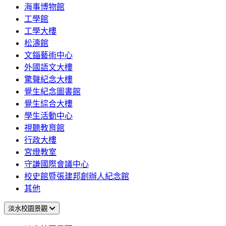
海事博物館
工學館
工學大樓
松濤館
文錙藝術中心
外國語文大樓
驚聲紀念大樓
覺生紀念圖書館
覺生綜合大樓
學生活動中心
視聽教育館
行政大樓
宮燈教室
守謙國際會議中心
校史館暨張建邦創辦人紀念館
其他
淡水校園景觀