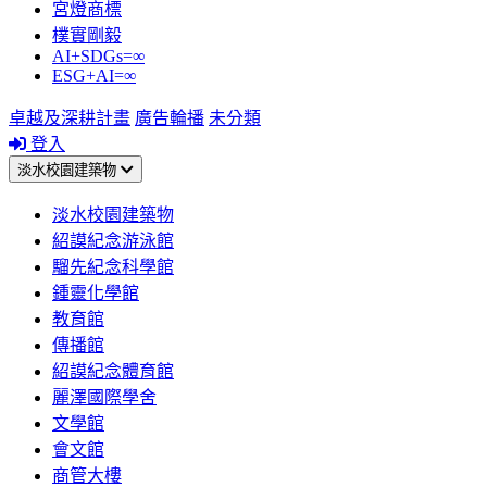
宮燈商標
樸實剛毅
AI+SDGs=∞
ESG+AI=∞
卓越及深耕計畫
廣告輪播
未分類
登入
淡水校園建築物
淡水校園建築物
紹謨紀念游泳館
騮先紀念科學館
鍾靈化學館
教育館
傳播館
紹謨紀念體育館
麗澤國際學舍
文學館
會文館
商管大樓