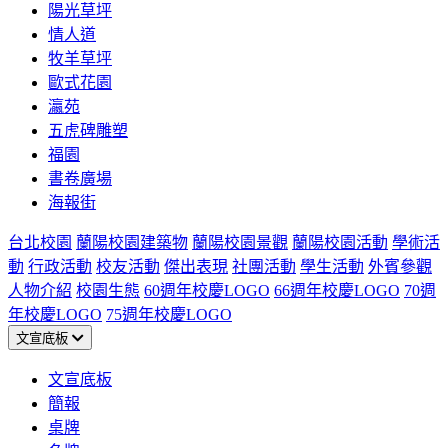
陽光草坪
情人道
牧羊草坪
歐式花園
瀛苑
五虎碑雕塑
福園
書卷廣場
海報街
台北校園
蘭陽校園建築物
蘭陽校園景觀
蘭陽校園活動
學術活
動
行政活動
校友活動
傑出表現
社團活動
學生活動
外賓參觀
人物介紹
校園生態
60週年校慶LOGO
66週年校慶LOGO
70週
年校慶LOGO
75週年校慶LOGO
文宣底板
文宣底板
簡報
桌牌