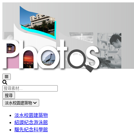
Open
sidebar
Search
搜尋
淡水校園建築物
淡水校園建築物
紹謨紀念游泳館
騮先紀念科學館