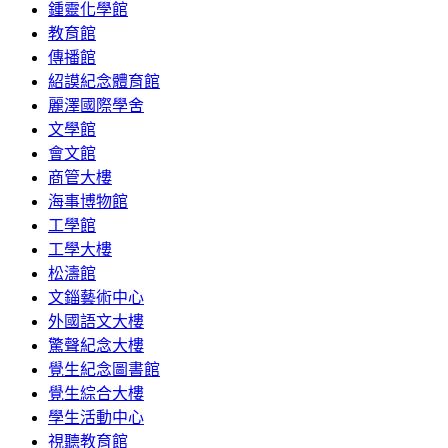
鍾靈化學館
教育館
傳播館
紹謨紀念體育館
麗澤國際學舍
文學館
會文館
商管大樓
海事博物館
工學館
工學大樓
松濤館
文錙藝術中心
外國語文大樓
驚聲紀念大樓
覺生紀念圖書館
覺生綜合大樓
學生活動中心
視聽教育館