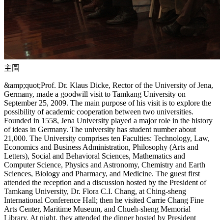
主圖
&amp;quot;Prof. Dr. Klaus Dicke, Rector of the University of Jena,
Germany, made a goodwill visit to Tamkang University on
September 25, 2009. The main purpose of his visit is to explore the
possibility of academic cooperation between two universities.
Founded in 1558, Jena University played a major role in the history
of ideas in Germany. The university has student number about
21,000. The University comprises ten Faculties: Technology, Law,
Economics and Business Administration, Philosophy (Arts and
Letters), Social and Behavioral Sciences, Mathematics and
Computer Science, Physics and Astronomy, Chemistry and Earth
Sciences, Biology and Pharmacy, and Medicine. The guest first
attended the reception and a discussion hosted by the President of
Tamkang University, Dr. Flora C.I. Chang, at Ching-sheng
International Conference Hall; then he visited Carrie Chang Fine
Arts Center, Maritime Museum, and Chueh-sheng Memorial
Library. At night, they attended the dinner hosted by President