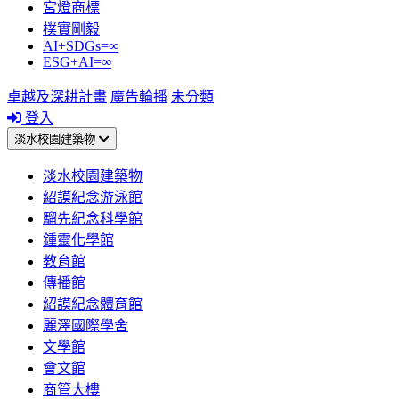
宮燈商標
樸實剛毅
AI+SDGs=∞
ESG+AI=∞
卓越及深耕計畫
廣告輪播
未分類
登入
淡水校園建築物
淡水校園建築物
紹謨紀念游泳館
騮先紀念科學館
鍾靈化學館
教育館
傳播館
紹謨紀念體育館
麗澤國際學舍
文學館
會文館
商管大樓