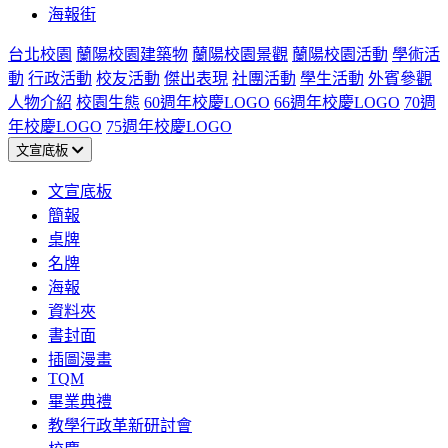
海報街
台北校園
蘭陽校園建築物
蘭陽校園景觀
蘭陽校園活動
學術活
動
行政活動
校友活動
傑出表現
社團活動
學生活動
外賓參觀
人物介紹
校園生態
60週年校慶LOGO
66週年校慶LOGO
70週
年校慶LOGO
75週年校慶LOGO
文宣底板
文宣底板
簡報
桌牌
名牌
海報
資料夾
書封面
插圖漫畫
TQM
畢業典禮
教學行政革新研討會