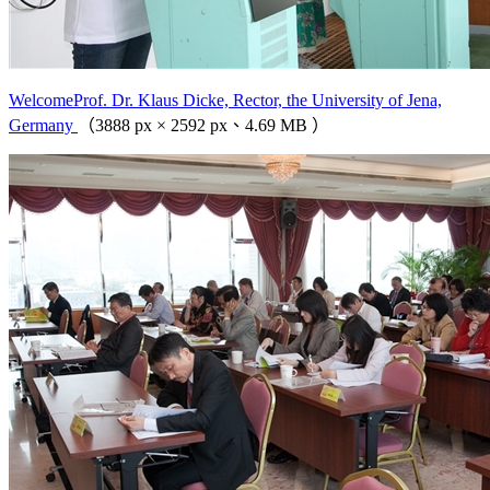
WelcomeProf. Dr. Klaus Dicke, Rector, the University of Jena,
Germany
（3888 px × 2592 px、4.69 MB ）