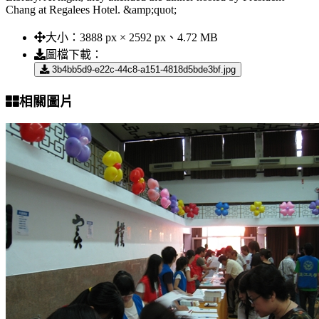
Chang at Regalees Hotel. &amp;quot;
大小：
3888 px × 2592 px、4.72 MB
圖檔下載：
3b4bb5d9-e22c-44c8-a151-4818d5bde3bf.jpg
相關圖片