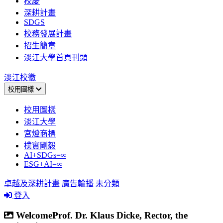
校慶
深耕計畫
SDGS
校務發展計畫
招生簡章
淡江大學首頁刊頭
淡江校徽
校用圖樣
校用圖樣
淡江大學
宮燈商標
樸實剛毅
AI+SDGs=∞
ESG+AI=∞
卓越及深耕計畫
廣告輪播
未分類
登入
WelcomeProf. Dr. Klaus Dicke, Rector, the