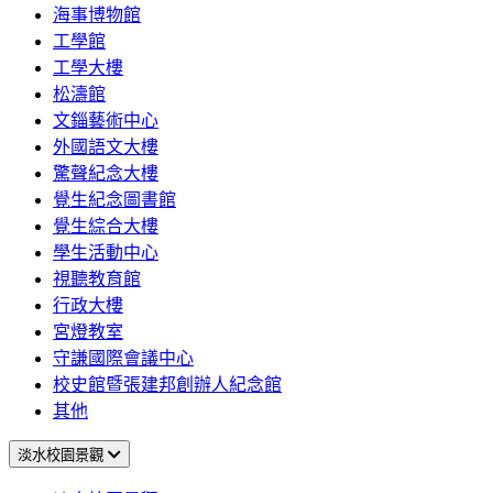
海事博物館
工學館
工學大樓
松濤館
文錙藝術中心
外國語文大樓
驚聲紀念大樓
覺生紀念圖書館
覺生綜合大樓
學生活動中心
視聽教育館
行政大樓
宮燈教室
守謙國際會議中心
校史館暨張建邦創辦人紀念館
其他
淡水校園景觀