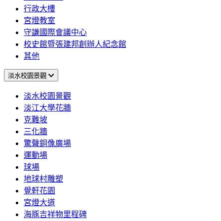
行政大樓
宮燈教室
守謙國際會議中心
校史館暨張建邦創辦人紀念館
其他
淡水校園景觀
淡水校園景觀
淡江大學花牆
克難坡
三化牆
驚聲銅像廣場
運動場
球場
地球村雕塑
覺軒花園
宮燈大道
海豚吉祥物里程碑