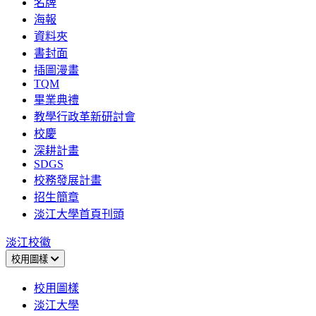
名牌
海報
資料夾
書封面
插圖漫畫
TQM
畢業典禮
教學行政革新研討會
校慶
深耕計畫
SDGS
校務發展計畫
招生簡章
淡江大學首頁刊頭
淡江校徽
校用圖樣
校用圖樣
淡江大學