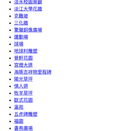
淡水校園景觀
淡江大學花牆
克難坡
三化牆
驚聲銅像廣場
運動場
球場
地球村雕塑
覺軒花園
宮燈大道
海豚吉祥物里程碑
陽光草坪
情人道
牧羊草坪
歐式花園
瀛苑
五虎碑雕塑
福園
書卷廣場