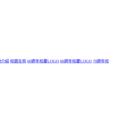
物介紹
校園生態
60週年校慶LOGO
66週年校慶LOGO
70週年校