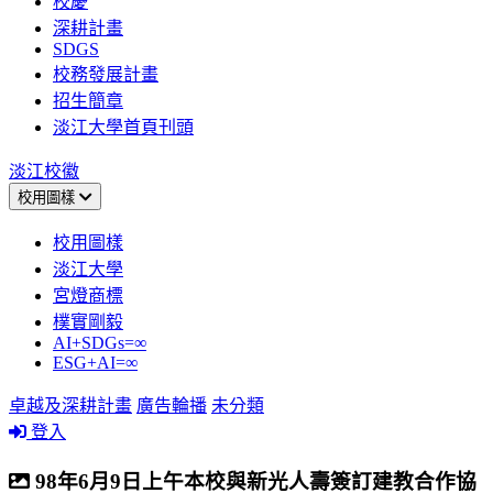
校慶
深耕計畫
SDGS
校務發展計畫
招生簡章
淡江大學首頁刊頭
淡江校徽
校用圖樣
校用圖樣
淡江大學
宮燈商標
樸實剛毅
AI+SDGs=∞
ESG+AI=∞
卓越及深耕計畫
廣告輪播
未分類
登入
98年6月9日上午本校與新光人壽簽訂建教合作協