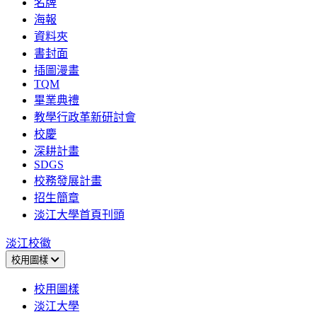
名牌
海報
資料夾
書封面
插圖漫畫
TQM
畢業典禮
教學行政革新研討會
校慶
深耕計畫
SDGS
校務發展計畫
招生簡章
淡江大學首頁刊頭
淡江校徽
校用圖樣
校用圖樣
淡江大學