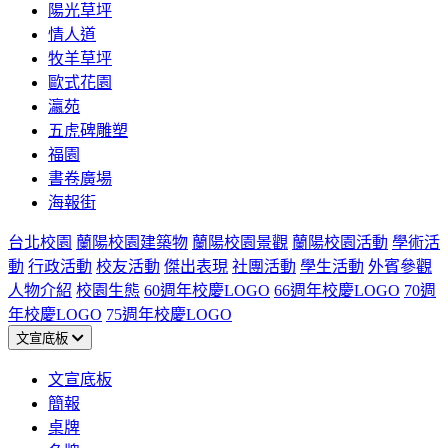
陽光草坪
情人道
牧羊草坪
歐式花園
瀛苑
五虎碑雕塑
福園
書卷廣場
海報街
台北校園
蘭陽校園建築物
蘭陽校園景觀
蘭陽校園活動
學術活
動
行政活動
校友活動
傑出表現
社團活動
學生活動
外賓參觀
人物介紹
校園生態
60週年校慶LOGO
66週年校慶LOGO
70週
年校慶LOGO
75週年校慶LOGO
文宣底板
文宣底板
簡報
桌牌