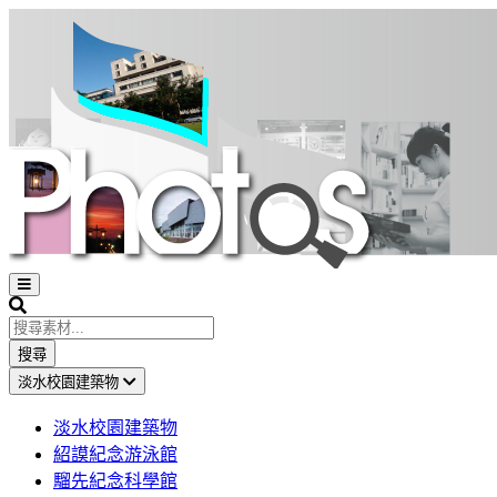
Open
sidebar
Search
搜尋
淡水校園建築物
淡水校園建築物
紹謨紀念游泳館
騮先紀念科學館