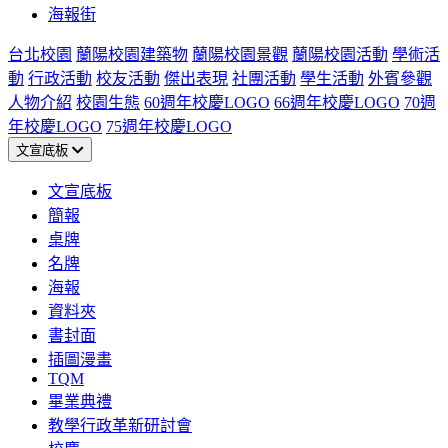
海報街
台北校園
蘭陽校園建築物
蘭陽校園景觀
蘭陽校園活動
學術活
動
行政活動
校友活動
傑出表現
社團活動
學生活動
外賓參觀
人物介紹
校園生態
60週年校慶LOGO
66週年校慶LOGO
70週
年校慶LOGO
75週年校慶LOGO
文宣底板
文宣底板
簡報
桌牌
名牌
海報
資料夾
書封面
插圖漫畫
TQM
畢業典禮
教學行政革新研討會