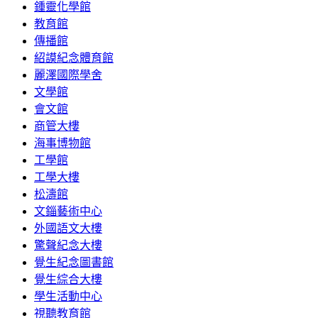
鍾靈化學館
教育館
傳播館
紹謨紀念體育館
麗澤國際學舍
文學館
會文館
商管大樓
海事博物館
工學館
工學大樓
松濤館
文錙藝術中心
外國語文大樓
驚聲紀念大樓
覺生紀念圖書館
覺生綜合大樓
學生活動中心
視聽教育館