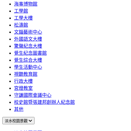
海事博物館
工學館
工學大樓
松濤館
文錙藝術中心
外國語文大樓
驚聲紀念大樓
覺生紀念圖書館
覺生綜合大樓
學生活動中心
視聽教育館
行政大樓
宮燈教室
守謙國際會議中心
校史館暨張建邦創辦人紀念館
其他
淡水校園景觀