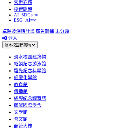
宮燈商標
樸實剛毅
AI+SDGs=∞
ESG+AI=∞
卓越及深耕計畫
廣告輪播
未分類
登入
淡水校園建築物
淡水校園建築物
紹謨紀念游泳館
騮先紀念科學館
鍾靈化學館
教育館
傳播館
紹謨紀念體育館
麗澤國際學舍
文學館
會文館
商管大樓