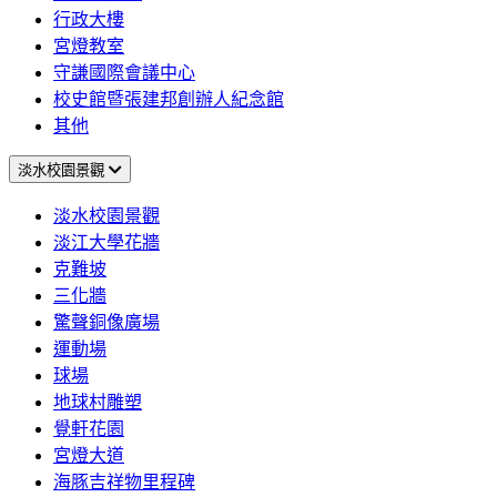
行政大樓
宮燈教室
守謙國際會議中心
校史館暨張建邦創辦人紀念館
其他
淡水校園景觀
淡水校園景觀
淡江大學花牆
克難坡
三化牆
驚聲銅像廣場
運動場
球場
地球村雕塑
覺軒花園
宮燈大道
海豚吉祥物里程碑