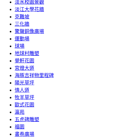
淡水校園景觀
淡江大學花牆
克難坡
三化牆
驚聲銅像廣場
運動場
球場
地球村雕塑
覺軒花園
宮燈大道
海豚吉祥物里程碑
陽光草坪
情人道
牧羊草坪
歐式花園
瀛苑
五虎碑雕塑
福園
書卷廣場