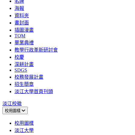
名牌
海報
資料夾
書封面
插圖漫畫
TQM
畢業典禮
教學行政革新研討會
校慶
深耕計畫
SDGS
校務發展計畫
招生簡章
淡江大學首頁刊頭
淡江校徽
校用圖樣
校用圖樣
淡江大學