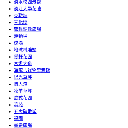
淡水校園景觀
淡江大學花牆
克難坡
三化牆
驚聲銅像廣場
運動場
球場
地球村雕塑
覺軒花園
宮燈大道
海豚吉祥物里程碑
陽光草坪
情人道
牧羊草坪
歐式花園
瀛苑
五虎碑雕塑
福園
書卷廣場