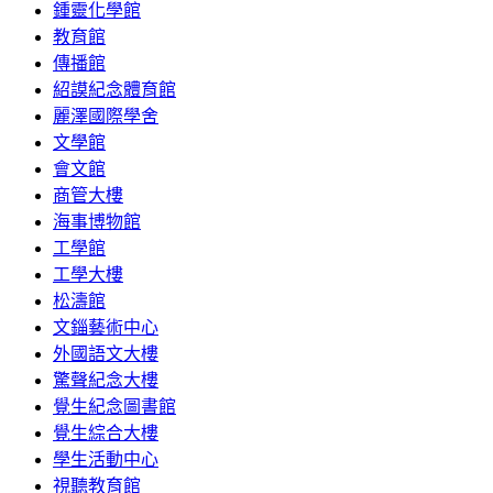
鍾靈化學館
教育館
傳播館
紹謨紀念體育館
麗澤國際學舍
文學館
會文館
商管大樓
海事博物館
工學館
工學大樓
松濤館
文錙藝術中心
外國語文大樓
驚聲紀念大樓
覺生紀念圖書館
覺生綜合大樓
學生活動中心
視聽教育館