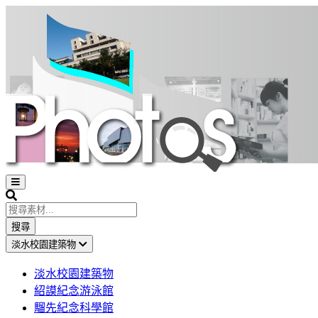
Open
sidebar
Search
搜尋
淡水校園建築物
淡水校園建築物
紹謨紀念游泳館
騮先紀念科學館