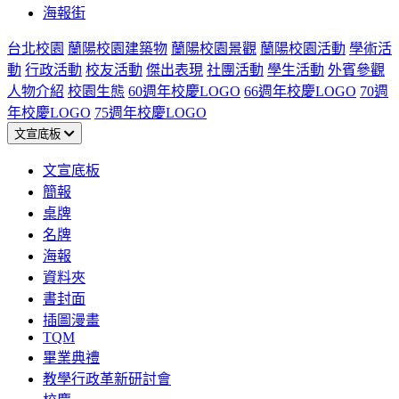
海報街
台北校園
蘭陽校園建築物
蘭陽校園景觀
蘭陽校園活動
學術活
動
行政活動
校友活動
傑出表現
社團活動
學生活動
外賓參觀
人物介紹
校園生態
60週年校慶LOGO
66週年校慶LOGO
70週
年校慶LOGO
75週年校慶LOGO
文宣底板
文宣底板
簡報
桌牌
名牌
海報
資料夾
書封面
插圖漫畫
TQM
畢業典禮
教學行政革新研討會