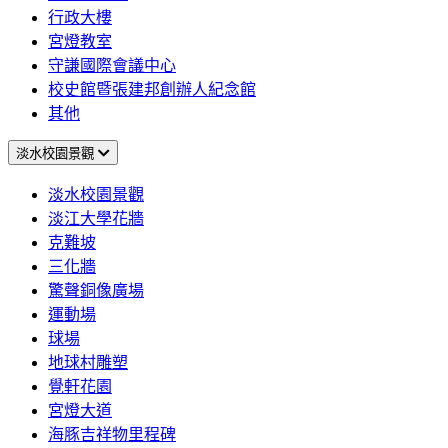
行政大樓
宮燈教室
守謙國際會議中心
校史館暨張建邦創辦人紀念館
其他
淡水校園景觀
淡水校園景觀
淡江大學花牆
克難坡
三化牆
驚聲銅像廣場
運動場
球場
地球村雕塑
覺軒花園
宮燈大道
海豚吉祥物里程碑