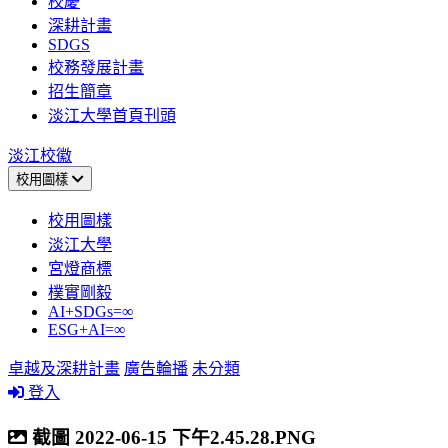
校慶
深耕計畫
SDGS
校務發展計畫
招生簡章
淡江大學首頁刊頭
淡江校徽
校用圖樣
校用圖樣
淡江大學
宮燈商標
樸實剛毅
AI+SDGs=∞
ESG+AI=∞
卓越及深耕計畫
廣告輪播
未分類
登入
截圖 2022-06-15 下午2.45.28.PNG