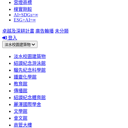
宮燈商標
樸實剛毅
AI+SDGs=∞
ESG+AI=∞
卓越及深耕計畫
廣告輪播
未分類
登入
淡水校園建築物
淡水校園建築物
紹謨紀念游泳館
騮先紀念科學館
鍾靈化學館
教育館
傳播館
紹謨紀念體育館
麗澤國際學舍
文學館
會文館
商管大樓