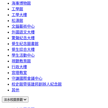
海事博物館
工學館
工學大樓
松濤館
文錙藝術中心
外國語文大樓
驚聲紀念大樓
覺生紀念圖書館
覺生綜合大樓
學生活動中心
視聽教育館
行政大樓
宮燈教室
守謙國際會議中心
校史館暨張建邦創辦人紀念館
其他
淡水校園景觀