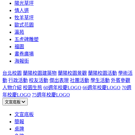
陽光草坪
情人道
牧羊草坪
歐式花園
瀛苑
五虎碑雕塑
福園
書卷廣場
海報街
台北校園
蘭陽校園建築物
蘭陽校園景觀
蘭陽校園活動
學術活
動
行政活動
校友活動
傑出表現
社團活動
學生活動
外賓參觀
人物介紹
校園生態
60週年校慶LOGO
66週年校慶LOGO
70週
年校慶LOGO
75週年校慶LOGO
文宣底板
文宣底板
簡報
桌牌