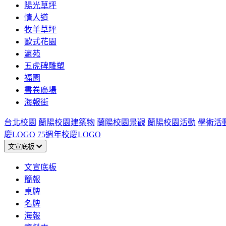
陽光草坪
情人道
牧羊草坪
歐式花園
瀛苑
五虎碑雕塑
福園
書卷廣場
海報街
台北校園
蘭陽校園建築物
蘭陽校園景觀
蘭陽校園活動
學術活
慶LOGO
75週年校慶LOGO
文宣底板
文宣底板
簡報
桌牌
名牌
海報