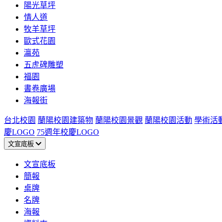
陽光草坪
情人道
牧羊草坪
歐式花園
瀛苑
五虎碑雕塑
福園
書卷廣場
海報街
台北校園
蘭陽校園建築物
蘭陽校園景觀
蘭陽校園活動
學術活
慶LOGO
75週年校慶LOGO
文宣底板
文宣底板
簡報
桌牌
名牌
海報