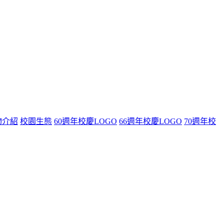
物介紹
校園生態
60週年校慶LOGO
66週年校慶LOGO
70週年校