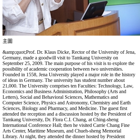
主圖
&amp;quot;Prof. Dr. Klaus Dicke, Rector of the University of Jena,
Germany, made a goodwill visit to Tamkang University on
September 25, 2009. The main purpose of his visit is to explore the
possibility of academic cooperation between two universities.
Founded in 1558, Jena University played a major role in the history
of ideas in Germany. The university has student number about
21,000. The University comprises ten Faculties: Technology, Law,
Economics and Business Administration, Philosophy (Arts and
Letters), Social and Behavioral Sciences, Mathematics and
Computer Science, Physics and Astronomy, Chemistry and Earth
Sciences, Biology and Pharmacy, and Medicine. The guest first
attended the reception and a discussion hosted by the President of
Tamkang University, Dr. Flora C.I. Chang, at Ching-sheng
International Conference Hall; then he visited Carrie Chang Fine
Arts Center, Maritime Museum, and Chueh-sheng Memorial
Library. At night, they attended the dinner hosted by President