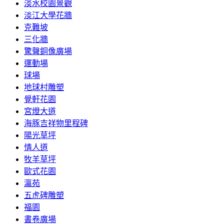
淡水校園景觀
淡江大學花牆
克難坡
三化牆
驚聲銅像廣場
運動場
球場
地球村雕塑
覺軒花園
宮燈大道
海豚吉祥物里程碑
陽光草坪
情人道
牧羊草坪
歐式花園
瀛苑
五虎碑雕塑
福園
書卷廣場