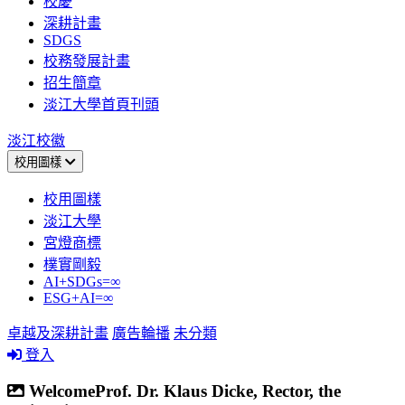
校慶
深耕計畫
SDGS
校務發展計畫
招生簡章
淡江大學首頁刊頭
淡江校徽
校用圖樣
校用圖樣
淡江大學
宮燈商標
樸實剛毅
AI+SDGs=∞
ESG+AI=∞
卓越及深耕計畫
廣告輪播
未分類
登入
WelcomeProf. Dr. Klaus Dicke, Rector, the