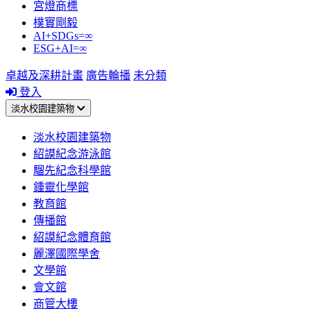
宮燈商標
樸實剛毅
AI+SDGs=∞
ESG+AI=∞
卓越及深耕計畫
廣告輪播
未分類
登入
淡水校園建築物
淡水校園建築物
紹謨紀念游泳館
騮先紀念科學館
鍾靈化學館
教育館
傳播館
紹謨紀念體育館
麗澤國際學舍
文學館
會文館
商管大樓