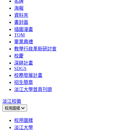
名牌
海報
資料夾
書封面
插圖漫畫
TQM
畢業典禮
教學行政革新研討會
校慶
深耕計畫
SDGS
校務發展計畫
招生簡章
淡江大學首頁刊頭
淡江校徽
校用圖樣
校用圖樣
淡江大學