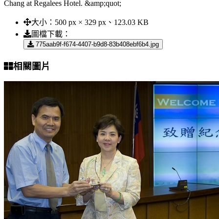
Chang at Regalees Hotel. &amp;quot;
大小：
500 px × 329 px、123.03 KB
圖檔下載：
775aab9f-f674-4407-b9d8-83b408ebf6b4.jpg
相關圖片