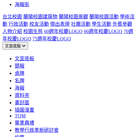
海報街
台北校園
蘭陽校園建築物
蘭陽校園景觀
蘭陽校園活動
學術活
動
行政活動
校友活動
傑出表現
社團活動
學生活動
外賓參觀
人物介紹
校園生態
60週年校慶LOGO
66週年校慶LOGO
70週
年校慶LOGO
75週年校慶LOGO
文宣底板
文宣底板
簡報
桌牌
名牌
海報
資料夾
書封面
插圖漫畫
TQM
畢業典禮
教學行政革新研討會