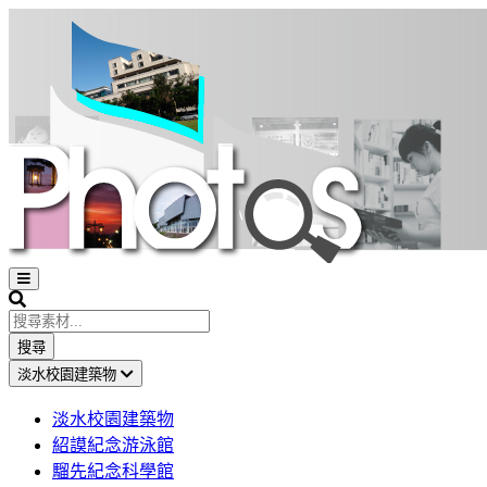
Open
sidebar
Search
搜尋
淡水校園建築物
淡水校園建築物
紹謨紀念游泳館
騮先紀念科學館