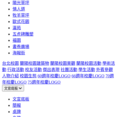
陽光草坪
情人道
牧羊草坪
歐式花園
瀛苑
五虎碑雕塑
福園
書卷廣場
海報街
台北校園
蘭陽校園建築物
蘭陽校園景觀
蘭陽校園活動
學術活
動
行政活動
校友活動
傑出表現
社團活動
學生活動
外賓參觀
人物介紹
校園生態
60週年校慶LOGO
66週年校慶LOGO
70週
年校慶LOGO
75週年校慶LOGO
文宣底板
文宣底板
簡報
桌牌