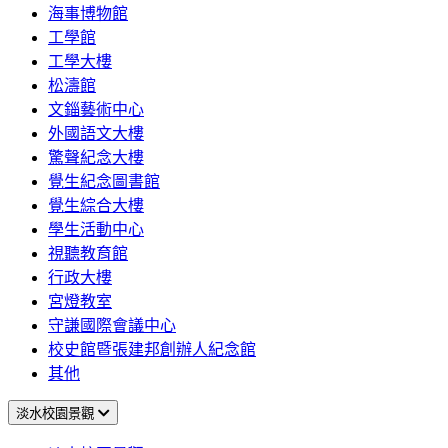
海事博物館
工學館
工學大樓
松濤館
文錙藝術中心
外國語文大樓
驚聲紀念大樓
覺生紀念圖書館
覺生綜合大樓
學生活動中心
視聽教育館
行政大樓
宮燈教室
守謙國際會議中心
校史館暨張建邦創辦人紀念館
其他
淡水校園景觀