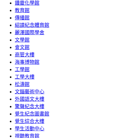
鍾靈化學館
教育館
傳播館
紹謨紀念體育館
麗澤國際學舍
文學館
會文館
商管大樓
海事博物館
工學館
工學大樓
松濤館
文錙藝術中心
外國語文大樓
驚聲紀念大樓
覺生紀念圖書館
覺生綜合大樓
學生活動中心
視聽教育館