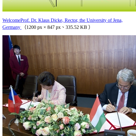
WelcomeProf. Dr. Klaus Dicke, Rector, the University of Jena,
Germany
（1200 px × 847 px、335.52 KB ）