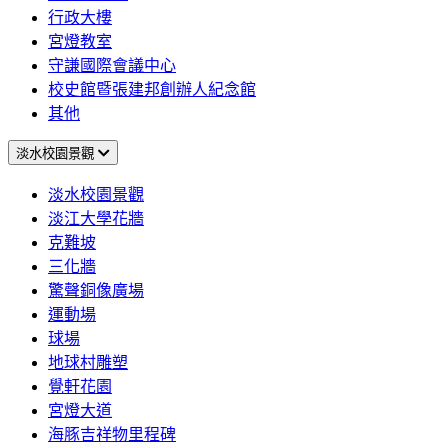
行政大樓
宮燈教室
守謙國際會議中心
校史館暨張建邦創辦人紀念館
其他
淡水校園景觀
淡水校園景觀
淡江大學花牆
克難坡
三化牆
驚聲銅像廣場
運動場
球場
地球村雕塑
覺軒花園
宮燈大道
海豚吉祥物里程碑