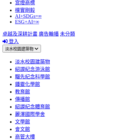
宮燈商標
樸實剛毅
AI+SDGs=∞
ESG+AI=∞
卓越及深耕計畫
廣告輪播
未分類
登入
淡水校園建築物
淡水校園建築物
紹謨紀念游泳館
騮先紀念科學館
鍾靈化學館
教育館
傳播館
紹謨紀念體育館
麗澤國際學舍
文學館
會文館
商管大樓