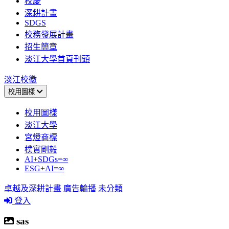
校慶
深耕計畫
SDGS
校務發展計畫
招生簡章
淡江大學首頁刊頭
淡江校徽
校用圖樣
校用圖樣
淡江大學
宮燈商標
樸實剛毅
AI+SDGs=∞
ESG+AI=∞
卓越及深耕計畫
廣告輪播
未分類
登入
sas