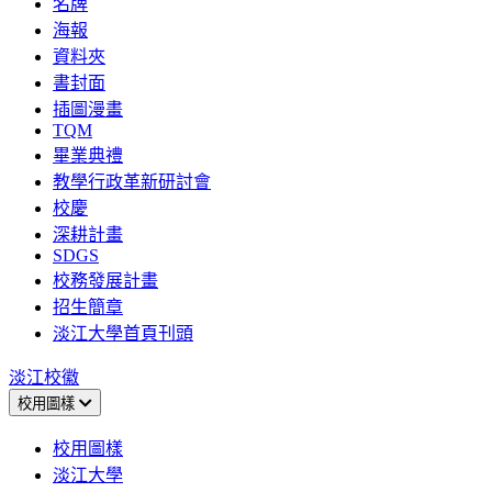
名牌
海報
資料夾
書封面
插圖漫畫
TQM
畢業典禮
教學行政革新研討會
校慶
深耕計畫
SDGS
校務發展計畫
招生簡章
淡江大學首頁刊頭
淡江校徽
校用圖樣
校用圖樣
淡江大學