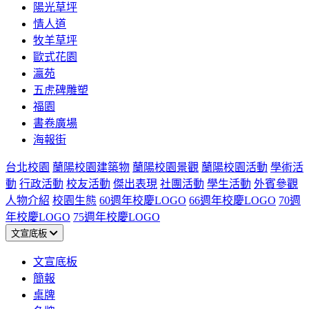
陽光草坪
情人道
牧羊草坪
歐式花園
瀛苑
五虎碑雕塑
福園
書卷廣場
海報街
台北校園
蘭陽校園建築物
蘭陽校園景觀
蘭陽校園活動
學術活
動
行政活動
校友活動
傑出表現
社團活動
學生活動
外賓參觀
人物介紹
校園生態
60週年校慶LOGO
66週年校慶LOGO
70週
年校慶LOGO
75週年校慶LOGO
文宣底板
文宣底板
簡報
桌牌