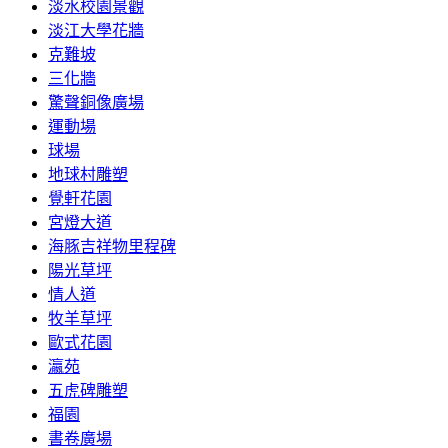
淡水校園景觀
淡江大學花牆
克難坡
三化牆
驚聲銅像廣場
運動場
球場
地球村雕塑
覺軒花園
宮燈大道
海豚吉祥物里程碑
陽光草坪
情人道
牧羊草坪
歐式花園
瀛苑
五虎碑雕塑
福園
書卷廣場