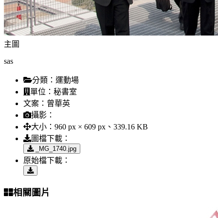
主圖
sas
分類：
運動場
單位：
秘書室
文案：
曾華英
攝影：
大小：
960 px × 609 px、339.16 KB
圖檔下載：
_MG_1740.jpg
原始檔下載：
相關圖片