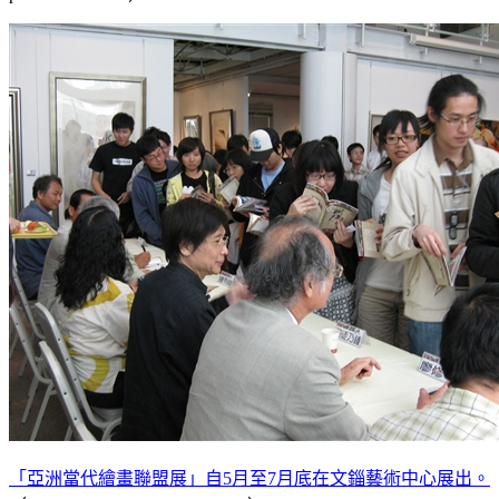
「亞洲當代繪畫聯盟展」自5月至7月底在文錙藝術中心展出。