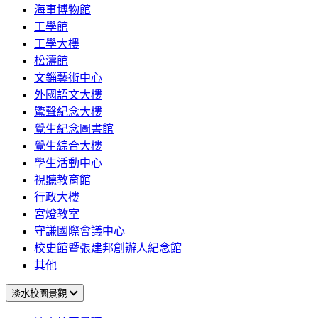
海事博物館
工學館
工學大樓
松濤館
文錙藝術中心
外國語文大樓
驚聲紀念大樓
覺生紀念圖書館
覺生綜合大樓
學生活動中心
視聽教育館
行政大樓
宮燈教室
守謙國際會議中心
校史館暨張建邦創辦人紀念館
其他
淡水校園景觀