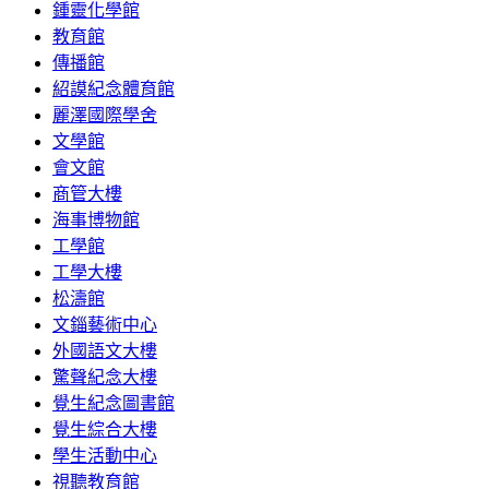
鍾靈化學館
教育館
傳播館
紹謨紀念體育館
麗澤國際學舍
文學館
會文館
商管大樓
海事博物館
工學館
工學大樓
松濤館
文錙藝術中心
外國語文大樓
驚聲紀念大樓
覺生紀念圖書館
覺生綜合大樓
學生活動中心
視聽教育館