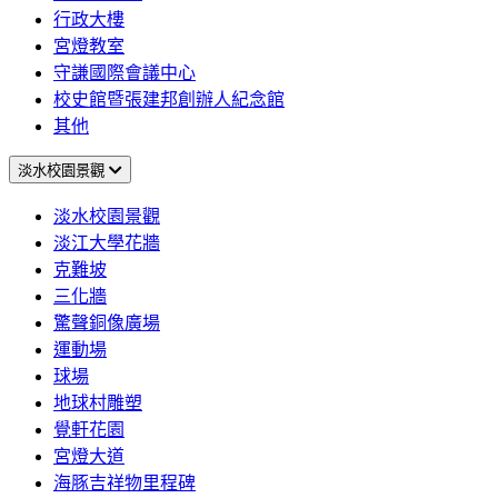
行政大樓
宮燈教室
守謙國際會議中心
校史館暨張建邦創辦人紀念館
其他
淡水校園景觀
淡水校園景觀
淡江大學花牆
克難坡
三化牆
驚聲銅像廣場
運動場
球場
地球村雕塑
覺軒花園
宮燈大道
海豚吉祥物里程碑