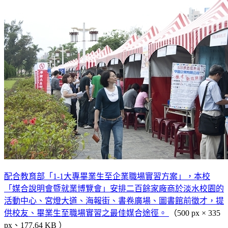
配合教育部「1-1大專畢業生至企業職場實習方案」，本校
「媒合說明會暨就業博覽會」安排二百餘家廠商於淡水校園的
活動中心、宮燈大道、海報街、書卷廣場、圖書館前徵才，提
供校友、畢業生至職場實習之最佳媒合途徑。
（500 px × 335
px、177.64 KB ）