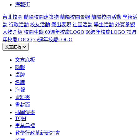
海報街
台北校園
蘭陽校園建築物
蘭陽校園景觀
蘭陽校園活動
學術活
動
行政活動
校友活動
傑出表現
社團活動
學生活動
外賓參觀
人物介紹
校園生態
60週年校慶LOGO
66週年校慶LOGO
70週
年校慶LOGO
75週年校慶LOGO
文宣底板
文宣底板
簡報
桌牌
名牌
海報
資料夾
書封面
插圖漫畫
TQM
畢業典禮
教學行政革新研討會