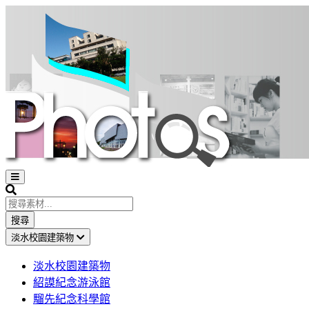
Open
sidebar
Search
搜尋
淡水校園建築物
淡水校園建築物
紹謨紀念游泳館
騮先紀念科學館