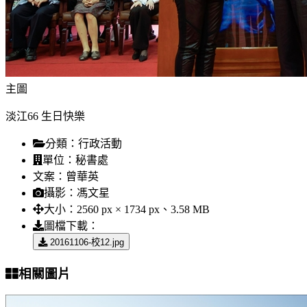
主圖
淡江66 生日快樂
分類：
行政活動
單位：
秘書處
文案：
曾華英
攝影：
馮文星
大小：
2560 px × 1734 px、3.58 MB
圖檔下載：
20161106-校12.jpg
相關圖片