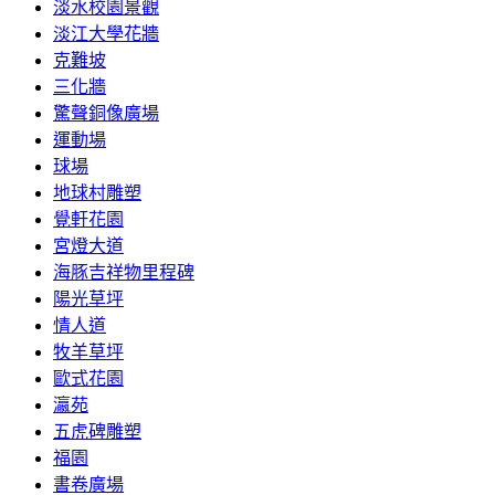
淡水校園景觀
淡江大學花牆
克難坡
三化牆
驚聲銅像廣場
運動場
球場
地球村雕塑
覺軒花園
宮燈大道
海豚吉祥物里程碑
陽光草坪
情人道
牧羊草坪
歐式花園
瀛苑
五虎碑雕塑
福園
書卷廣場