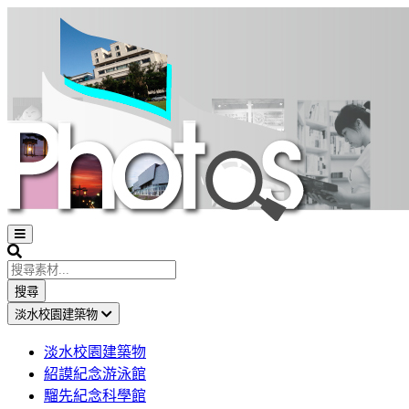
Open
sidebar
Search
搜尋
淡水校園建築物
淡水校園建築物
紹謨紀念游泳館
騮先紀念科學館