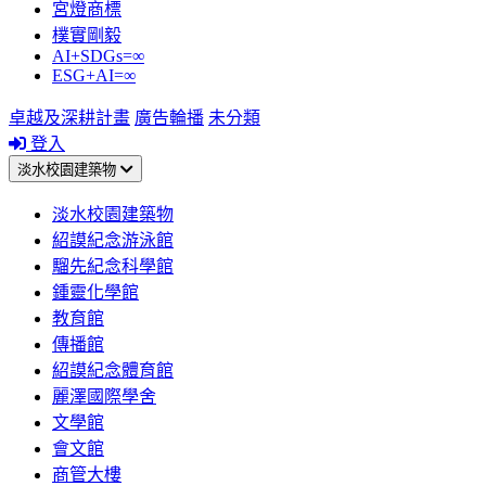
宮燈商標
樸實剛毅
AI+SDGs=∞
ESG+AI=∞
卓越及深耕計畫
廣告輪播
未分類
登入
淡水校園建築物
淡水校園建築物
紹謨紀念游泳館
騮先紀念科學館
鍾靈化學館
教育館
傳播館
紹謨紀念體育館
麗澤國際學舍
文學館
會文館
商管大樓