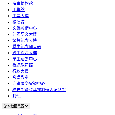
海事博物館
工學館
工學大樓
松濤館
文錙藝術中心
外國語文大樓
驚聲紀念大樓
覺生紀念圖書館
覺生綜合大樓
學生活動中心
視聽教育館
行政大樓
宮燈教室
守謙國際會議中心
校史館暨張建邦創辦人紀念館
其他
淡水校園景觀