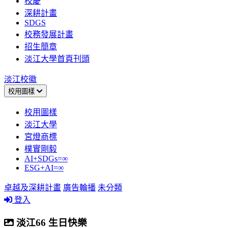
校慶
深耕計畫
SDGS
校務發展計畫
招生簡章
淡江大學首頁刊頭
淡江校徽
校用圖樣
校用圖樣
淡江大學
宮燈商標
樸實剛毅
AI+SDGs=∞
ESG+AI=∞
卓越及深耕計畫
廣告輪播
未分類
登入
淡江66 生日快樂