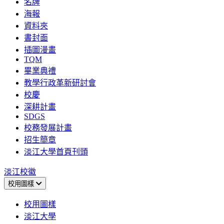
名牌
海報
資料夾
書封面
插圖漫畫
TQM
畢業典禮
教學行政革新研討會
校慶
深耕計畫
SDGS
校務發展計畫
招生簡章
淡江大學首頁刊頭
淡江校徽
校用圖樣
校用圖樣
淡江大學