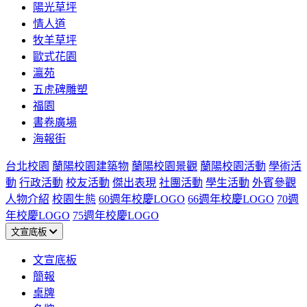
陽光草坪
情人道
牧羊草坪
歐式花園
瀛苑
五虎碑雕塑
福園
書卷廣場
海報街
台北校園
蘭陽校園建築物
蘭陽校園景觀
蘭陽校園活動
學術活
動
行政活動
校友活動
傑出表現
社團活動
學生活動
外賓參觀
人物介紹
校園生態
60週年校慶LOGO
66週年校慶LOGO
70週
年校慶LOGO
75週年校慶LOGO
文宣底板
文宣底板
簡報
桌牌