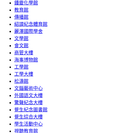
鍾靈化學館
教育館
傳播館
紹謨紀念體育館
麗澤國際學舍
文學館
會文館
商管大樓
海事博物館
工學館
工學大樓
松濤館
文錙藝術中心
外國語文大樓
驚聲紀念大樓
覺生紀念圖書館
覺生綜合大樓
學生活動中心
視聽教育館