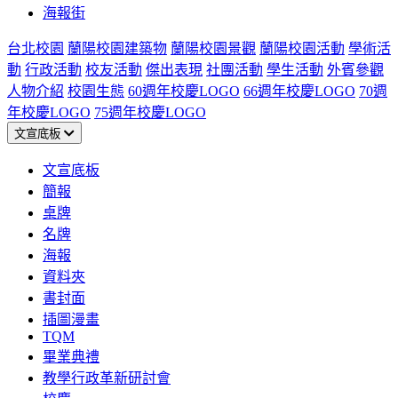
海報街
台北校園
蘭陽校園建築物
蘭陽校園景觀
蘭陽校園活動
學術活
動
行政活動
校友活動
傑出表現
社團活動
學生活動
外賓參觀
人物介紹
校園生態
60週年校慶LOGO
66週年校慶LOGO
70週
年校慶LOGO
75週年校慶LOGO
文宣底板
文宣底板
簡報
桌牌
名牌
海報
資料夾
書封面
插圖漫畫
TQM
畢業典禮
教學行政革新研討會