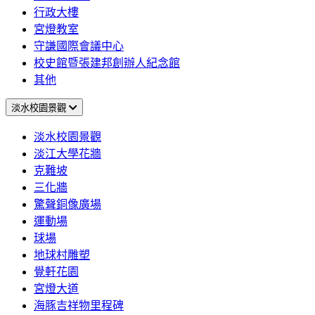
行政大樓
宮燈教室
守謙國際會議中心
校史館暨張建邦創辦人紀念館
其他
淡水校園景觀
淡水校園景觀
淡江大學花牆
克難坡
三化牆
驚聲銅像廣場
運動場
球場
地球村雕塑
覺軒花園
宮燈大道
海豚吉祥物里程碑