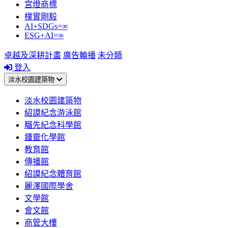
宮燈商標
樸實剛毅
AI+SDGs=∞
ESG+AI=∞
卓越及深耕計畫
廣告輪播
未分類
登入
淡水校園建築物
淡水校園建築物
紹謨紀念游泳館
騮先紀念科學館
鍾靈化學館
教育館
傳播館
紹謨紀念體育館
麗澤國際學舍
文學館
會文館
商管大樓