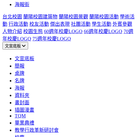
海報街
台北校園
蘭陽校園建築物
蘭陽校園景觀
蘭陽校園活動
學術活
動
行政活動
校友活動
傑出表現
社團活動
學生活動
外賓參觀
人物介紹
校園生態
60週年校慶LOGO
66週年校慶LOGO
70週
年校慶LOGO
75週年校慶LOGO
文宣底板
文宣底板
簡報
桌牌
名牌
海報
資料夾
書封面
插圖漫畫
TQM
畢業典禮
教學行政革新研討會