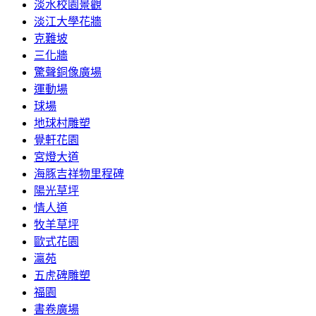
淡水校園景觀
淡江大學花牆
克難坡
三化牆
驚聲銅像廣場
運動場
球場
地球村雕塑
覺軒花園
宮燈大道
海豚吉祥物里程碑
陽光草坪
情人道
牧羊草坪
歐式花園
瀛苑
五虎碑雕塑
福園
書卷廣場