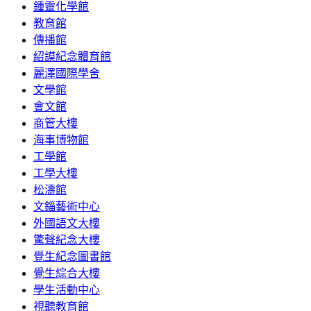
鍾靈化學館
教育館
傳播館
紹謨紀念體育館
麗澤國際學舍
文學館
會文館
商管大樓
海事博物館
工學館
工學大樓
松濤館
文錙藝術中心
外國語文大樓
驚聲紀念大樓
覺生紀念圖書館
覺生綜合大樓
學生活動中心
視聽教育館