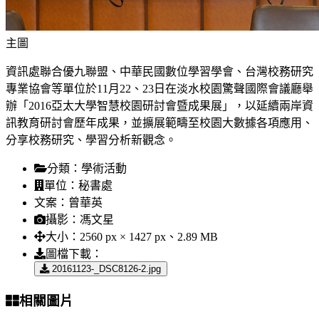
主圖
資訊處聯合優九聯盟、中華民國數位學習學會、台灣校務研究
專業協會等單位於11月22、23日在淡水校園驚聲國際會議廳舉
辦「2016亞太大學智慧校園研討會暨成果展」，以延續兩岸資
訊教育研討會歷年成果，並擴展範疇至校園大數據各項應用、
分享校務研究、學習分析新觀念。
分類：
學術活動
單位：
秘書處
文案：
曾華英
攝影：
馮文星
大小：
2560 px × 1427 px、2.89 MB
圖檔下載：
20161123-_DSC8126-2.jpg
相關圖片