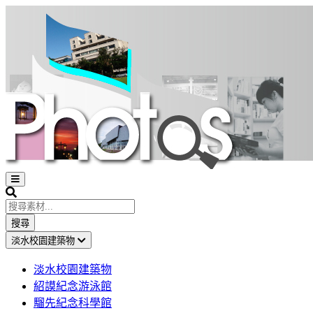
Open
sidebar
Search
搜尋
淡水校園建築物
淡水校園建築物
紹謨紀念游泳館
騮先紀念科學館