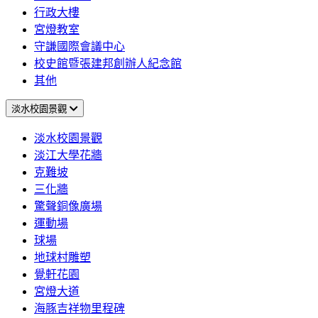
行政大樓
宮燈教室
守謙國際會議中心
校史館暨張建邦創辦人紀念館
其他
淡水校園景觀
淡水校園景觀
淡江大學花牆
克難坡
三化牆
驚聲銅像廣場
運動場
球場
地球村雕塑
覺軒花園
宮燈大道
海豚吉祥物里程碑