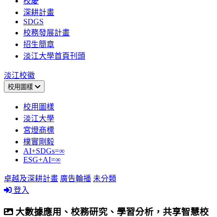
校慶
深耕計畫
SDGS
校務發展計畫
招生簡章
淡江大學首頁刊頭
淡江校徽
校用圖樣
校用圖樣
淡江大學
宮燈商標
樸實剛毅
AI+SDGs=∞
ESG+AI=∞
卓越及深耕計畫
廣告輪播
未分類
登入
大數據應用、校務研究、學習分析，共享智慧校