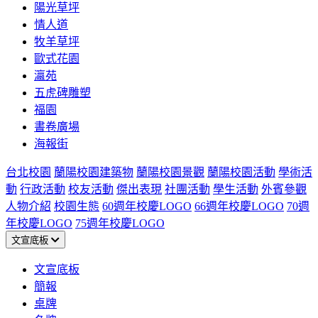
陽光草坪
情人道
牧羊草坪
歐式花園
瀛苑
五虎碑雕塑
福園
書卷廣場
海報街
台北校園
蘭陽校園建築物
蘭陽校園景觀
蘭陽校園活動
學術活
動
行政活動
校友活動
傑出表現
社團活動
學生活動
外賓參觀
人物介紹
校園生態
60週年校慶LOGO
66週年校慶LOGO
70週
年校慶LOGO
75週年校慶LOGO
文宣底板
文宣底板
簡報
桌牌