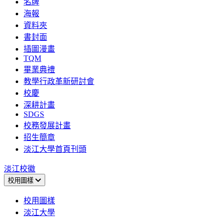
名牌
海報
資料夾
書封面
插圖漫畫
TQM
畢業典禮
教學行政革新研討會
校慶
深耕計畫
SDGS
校務發展計畫
招生簡章
淡江大學首頁刊頭
淡江校徽
校用圖樣
校用圖樣
淡江大學