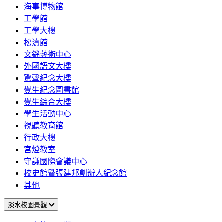
海事博物館
工學館
工學大樓
松濤館
文錙藝術中心
外國語文大樓
驚聲紀念大樓
覺生紀念圖書館
覺生綜合大樓
學生活動中心
視聽教育館
行政大樓
宮燈教室
守謙國際會議中心
校史館暨張建邦創辦人紀念館
其他
淡水校園景觀