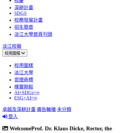
校慶
深耕計畫
SDGS
校務發展計畫
招生簡章
淡江大學首頁刊頭
淡江校徽
校用圖樣
校用圖樣
淡江大學
宮燈商標
樸實剛毅
AI+SDGs=∞
ESG+AI=∞
卓越及深耕計畫
廣告輪播
未分類
登入
WelcomeProf. Dr. Klaus Dicke, Rector, the