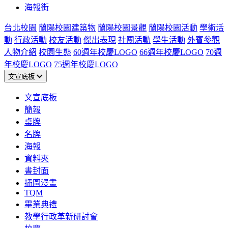
海報街
台北校園
蘭陽校園建築物
蘭陽校園景觀
蘭陽校園活動
學術活
動
行政活動
校友活動
傑出表現
社團活動
學生活動
外賓參觀
人物介紹
校園生態
60週年校慶LOGO
66週年校慶LOGO
70週
年校慶LOGO
75週年校慶LOGO
文宣底板
文宣底板
簡報
桌牌
名牌
海報
資料夾
書封面
插圖漫畫
TQM
畢業典禮
教學行政革新研討會