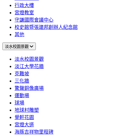
行政大樓
宮燈教室
守謙國際會議中心
校史館暨張建邦創辦人紀念館
其他
淡水校園景觀
淡水校園景觀
淡江大學花牆
克難坡
三化牆
驚聲銅像廣場
運動場
球場
地球村雕塑
覺軒花園
宮燈大道
海豚吉祥物里程碑