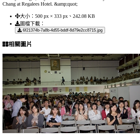
Chang at Regalees Hotel. &amp;quot;
大小：
500 px × 333 px、242.08 KB
圖檔下載：
6f21374b-7a8b-4d55-bddf-8d79e2cc8715.jpg
相關圖片