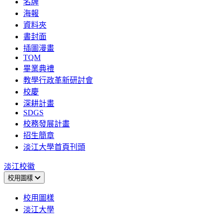
名牌
海報
資料夾
書封面
插圖漫畫
TQM
畢業典禮
教學行政革新研討會
校慶
深耕計畫
SDGS
校務發展計畫
招生簡章
淡江大學首頁刊頭
淡江校徽
校用圖樣
校用圖樣
淡江大學