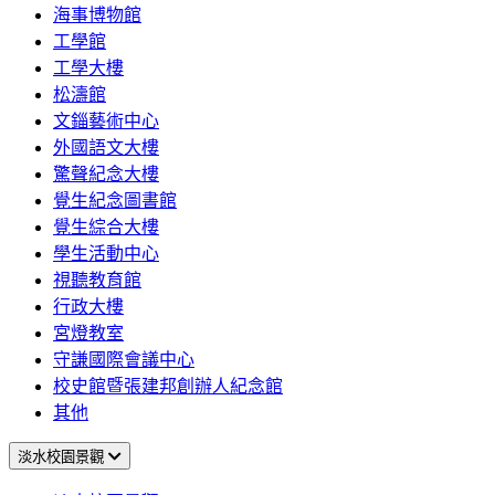
海事博物館
工學館
工學大樓
松濤館
文錙藝術中心
外國語文大樓
驚聲紀念大樓
覺生紀念圖書館
覺生綜合大樓
學生活動中心
視聽教育館
行政大樓
宮燈教室
守謙國際會議中心
校史館暨張建邦創辦人紀念館
其他
淡水校園景觀