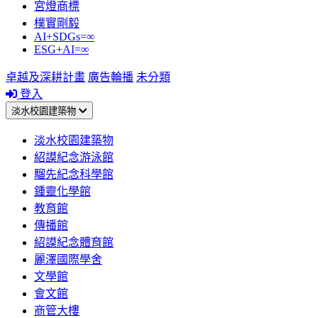
宮燈商標
樸實剛毅
AI+SDGs=∞
ESG+AI=∞
卓越及深耕計畫
廣告輪播
未分類
登入
淡水校園建築物
淡水校園建築物
紹謨紀念游泳館
騮先紀念科學館
鍾靈化學館
教育館
傳播館
紹謨紀念體育館
麗澤國際學舍
文學館
會文館
商管大樓