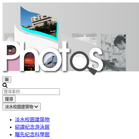
Open
sidebar
Search
搜尋
淡水校園建築物
淡水校園建築物
紹謨紀念游泳館
騮先紀念科學館