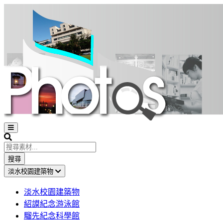
Open
sidebar
Search
搜尋
淡水校園建築物
淡水校園建築物
紹謨紀念游泳館
騮先紀念科學館