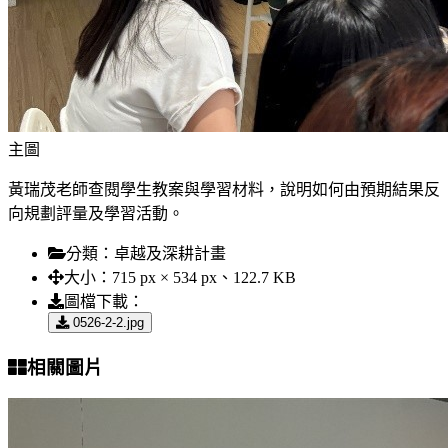
主圖
黃瑞茂老師查閱學生教案與學習材料，說明如何由預期結果反
向規劃評量及學習活動。
分類：
卓越及深耕計畫
大小：
715 px × 534 px、122.7 KB
圖檔下載：
0526-2-2.jpg
相關圖片