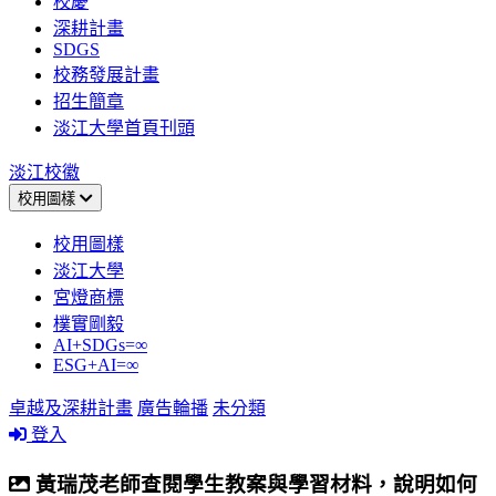
校慶
深耕計畫
SDGS
校務發展計畫
招生簡章
淡江大學首頁刊頭
淡江校徽
校用圖樣
校用圖樣
淡江大學
宮燈商標
樸實剛毅
AI+SDGs=∞
ESG+AI=∞
卓越及深耕計畫
廣告輪播
未分類
登入
黃瑞茂老師查閱學生教案與學習材料，說明如何