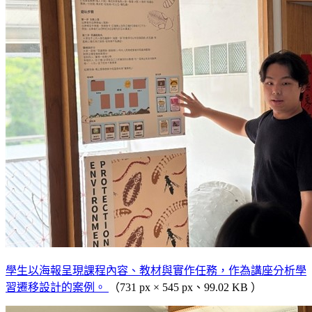
學生以海報呈現課程內容、教材與實作任務，作為講座分析學
習遷移設計的案例。
（731 px × 545 px、99.02 KB ）