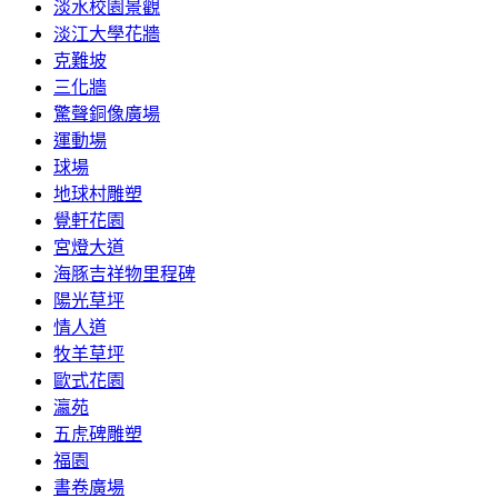
淡水校園景觀
淡江大學花牆
克難坡
三化牆
驚聲銅像廣場
運動場
球場
地球村雕塑
覺軒花園
宮燈大道
海豚吉祥物里程碑
陽光草坪
情人道
牧羊草坪
歐式花園
瀛苑
五虎碑雕塑
福園
書卷廣場