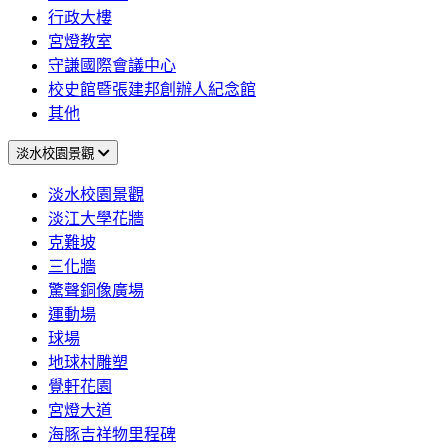
行政大樓
宮燈教室
守謙國際會議中心
校史館暨張建邦創辦人紀念館
其他
淡水校園景觀
淡水校園景觀
淡江大學花牆
克難坡
三化牆
驚聲銅像廣場
運動場
球場
地球村雕塑
覺軒花園
宮燈大道
海豚吉祥物里程碑