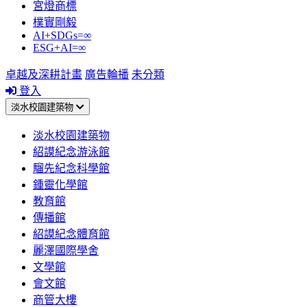
宮燈商標
樸實剛毅
AI+SDGs=∞
ESG+AI=∞
卓越及深耕計畫
廣告輪播
未分類
登入
淡水校園建築物
淡水校園建築物
紹謨紀念游泳館
騮先紀念科學館
鍾靈化學館
教育館
傳播館
紹謨紀念體育館
麗澤國際學舍
文學館
會文館
商管大樓