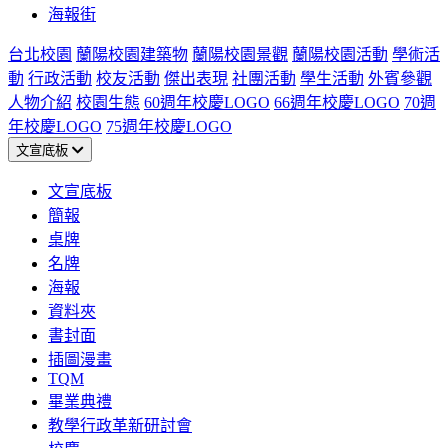
海報街
台北校園
蘭陽校園建築物
蘭陽校園景觀
蘭陽校園活動
學術活
動
行政活動
校友活動
傑出表現
社團活動
學生活動
外賓參觀
人物介紹
校園生態
60週年校慶LOGO
66週年校慶LOGO
70週
年校慶LOGO
75週年校慶LOGO
文宣底板
文宣底板
簡報
桌牌
名牌
海報
資料夾
書封面
插圖漫畫
TQM
畢業典禮
教學行政革新研討會