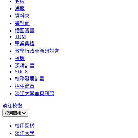
名牌
海報
資料夾
書封面
插圖漫畫
TQM
畢業典禮
教學行政革新研討會
校慶
深耕計畫
SDGS
校務發展計畫
招生簡章
淡江大學首頁刊頭
淡江校徽
校用圖樣
校用圖樣
淡江大學