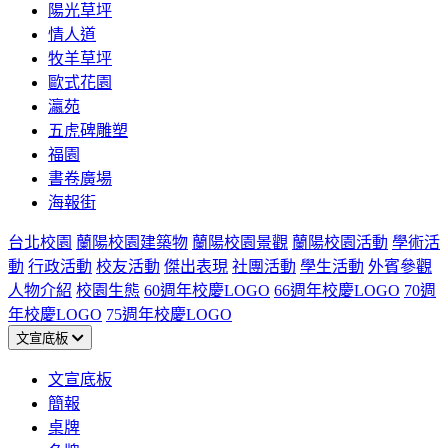
陽光草坪
情人道
牧羊草坪
歐式花園
瀛苑
五虎碑雕塑
福園
書卷廣場
海報街
台北校園
蘭陽校園建築物
蘭陽校園景觀
蘭陽校園活動
學術活
動
行政活動
校友活動
傑出表現
社團活動
學生活動
外賓參觀
人物介紹
校園生態
60週年校慶LOGO
66週年校慶LOGO
70週
年校慶LOGO
75週年校慶LOGO
文宣底板
文宣底板
簡報
桌牌