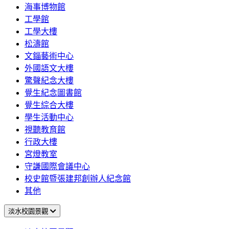
海事博物館
工學館
工學大樓
松濤館
文錙藝術中心
外國語文大樓
驚聲紀念大樓
覺生紀念圖書館
覺生綜合大樓
學生活動中心
視聽教育館
行政大樓
宮燈教室
守謙國際會議中心
校史館暨張建邦創辦人紀念館
其他
淡水校園景觀