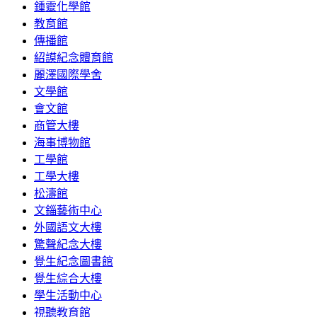
鍾靈化學館
教育館
傳播館
紹謨紀念體育館
麗澤國際學舍
文學館
會文館
商管大樓
海事博物館
工學館
工學大樓
松濤館
文錙藝術中心
外國語文大樓
驚聲紀念大樓
覺生紀念圖書館
覺生綜合大樓
學生活動中心
視聽教育館