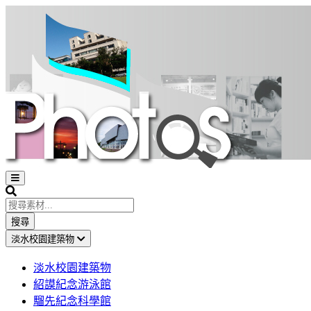
Open
sidebar
Search
搜尋
淡水校園建築物
淡水校園建築物
紹謨紀念游泳館
騮先紀念科學館