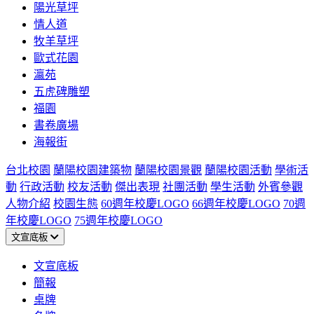
陽光草坪
情人道
牧羊草坪
歐式花園
瀛苑
五虎碑雕塑
福園
書卷廣場
海報街
台北校園
蘭陽校園建築物
蘭陽校園景觀
蘭陽校園活動
學術活
動
行政活動
校友活動
傑出表現
社團活動
學生活動
外賓參觀
人物介紹
校園生態
60週年校慶LOGO
66週年校慶LOGO
70週
年校慶LOGO
75週年校慶LOGO
文宣底板
文宣底板
簡報
桌牌