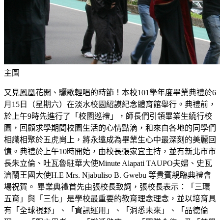
主圖
又見鳳凰花開、驪歌輕唱的時節！本校101學年度畢業典禮於6
月15日（星期六）在淡水校園紹謨紀念體育館舉行。典禮前，
於上午9時先進行了「校園巡禮」，師長們引領畢業生繞行校
園，回顧求學期間校園生活的心情點滴，和來自各地的同學們
相識相聚於五虎崗上，將永遠成為畢業生心中最深刻的美麗回
憶。典禮於上午10時開始，由校長張家宜主持，並有新北市市
長朱立倫、吐瓦魯駐華大使Minute Alapati TAUPO夫婦、史瓦
濟蘭王國大使H.E Mrs. Njabuliso B. Gwebu 等貴賓親臨典禮會
場祝賀。 畢業典禮首先由張校長致詞，張校長表示：「三環
五育」與「三化」是學校最重要的教育理念理念，並以培育具
有「全球視野」、「資訊運用」、「洞悉未來」、「品德倫