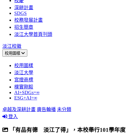
校慶
深耕計畫
SDGS
校務發展計畫
招生簡章
淡江大學首頁刊頭
淡江校徽
校用圖樣
校用圖樣
淡江大學
宮燈商標
樸實剛毅
AI+SDGs=∞
ESG+AI=∞
卓越及深耕計畫
廣告輪播
未分類
登入
「有品有德 淡江了得」，本校舉行101學年度