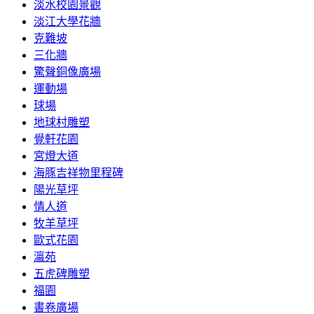
淡水校園景觀
淡江大學花牆
克難坡
三化牆
驚聲銅像廣場
運動場
球場
地球村雕塑
覺軒花園
宮燈大道
海豚吉祥物里程碑
陽光草坪
情人道
牧羊草坪
歐式花園
瀛苑
五虎碑雕塑
福園
書卷廣場