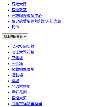
行政大樓
宮燈教室
守謙國際會議中心
校史館暨張建邦創辦人紀念館
其他
淡水校園景觀
淡水校園景觀
淡江大學花牆
克難坡
三化牆
驚聲銅像廣場
運動場
球場
地球村雕塑
覺軒花園
宮燈大道
海豚吉祥物里程碑