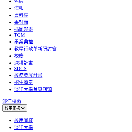
名牌
海報
資料夾
書封面
插圖漫畫
TQM
畢業典禮
教學行政革新研討會
校慶
深耕計畫
SDGS
校務發展計畫
招生簡章
淡江大學首頁刊頭
淡江校徽
校用圖樣
校用圖樣
淡江大學