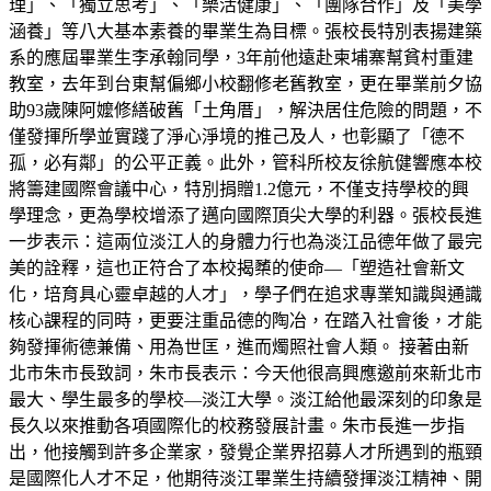
理」、「獨立思考」、「樂活健康」、「團隊合作」及「美學
涵養」等八大基本素養的畢業生為目標。張校長特別表揚建築
系的應屆畢業生李承翰同學，3年前他遠赴柬埔寨幫貧村重建
教室，去年到台東幫偏鄉小校翻修老舊教室，更在畢業前夕協
助93歲陳阿嬤修繕破舊「土角厝」，解決居住危險的問題，不
僅發揮所學並實踐了淨心淨境的推己及人，也彰顯了「德不
孤，必有鄰」的公平正義。此外，管科所校友徐航健響應本校
將籌建國際會議中心，特別捐贈1.2億元，不僅支持學校的興
學理念，更為學校增添了邁向國際頂尖大學的利器。張校長進
一步表示：這兩位淡江人的身體力行也為淡江品德年做了最完
美的詮釋，這也正符合了本校揭櫫的使命—「塑造社會新文
化，培育具心靈卓越的人才」，學子們在追求專業知識與通識
核心課程的同時，更要注重品德的陶冶，在踏入社會後，才能
夠發揮術德兼備、用為世匡，進而燭照社會人類。 接著由新
北市朱市長致詞，朱市長表示：今天他很高興應邀前來新北市
最大、學生最多的學校—淡江大學。淡江給他最深刻的印象是
長久以來推動各項國際化的校務發展計畫。朱市長進一步指
出，他接觸到許多企業家，發覺企業界招募人才所遇到的瓶頸
是國際化人才不足，他期待淡江畢業生持續發揮淡江精神、開