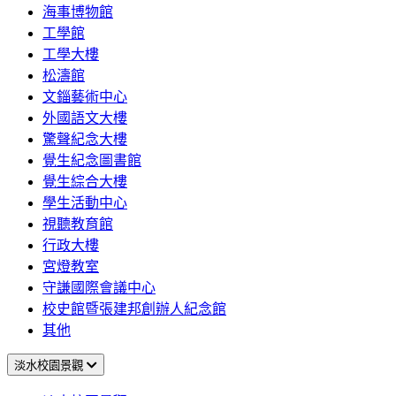
海事博物館
工學館
工學大樓
松濤館
文錙藝術中心
外國語文大樓
驚聲紀念大樓
覺生紀念圖書館
覺生綜合大樓
學生活動中心
視聽教育館
行政大樓
宮燈教室
守謙國際會議中心
校史館暨張建邦創辦人紀念館
其他
淡水校園景觀