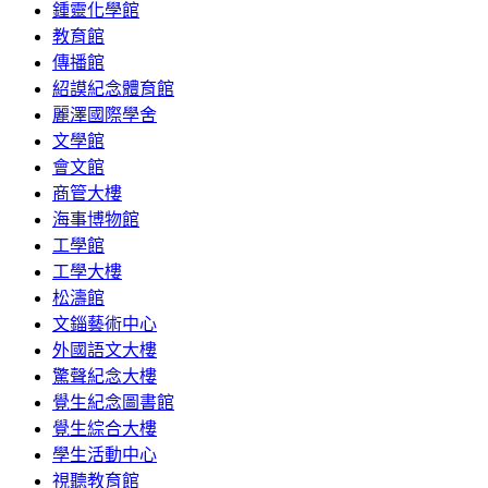
鍾靈化學館
教育館
傳播館
紹謨紀念體育館
麗澤國際學舍
文學館
會文館
商管大樓
海事博物館
工學館
工學大樓
松濤館
文錙藝術中心
外國語文大樓
驚聲紀念大樓
覺生紀念圖書館
覺生綜合大樓
學生活動中心
視聽教育館