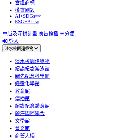
宮燈商標
樸實剛毅
AI+SDGs=∞
ESG+AI=∞
卓越及深耕計畫
廣告輪播
未分類
登入
淡水校園建築物
淡水校園建築物
紹謨紀念游泳館
騮先紀念科學館
鍾靈化學館
教育館
傳播館
紹謨紀念體育館
麗澤國際學舍
文學館
會文館
商管大樓