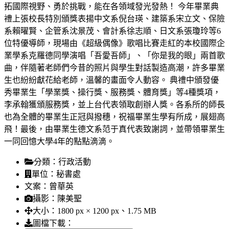
拓國際視野、勇於挑戰，能在各領域發光發熱！ 今年畢業典
禮上張校長特別頒獎表揚中文系倪台瑛、建築系宋立文、保險
系賴曜賢、企管系沈景茂、會計系徐志順、日文系張瓊玲等6
位特優導師，現場由《超級偶像》歌唱比賽走紅的本校國際企
業學系克羅德同學演唱「吾愛吾師」、「你是我的眼」兩首歌
曲，伴隨著老師們今昔的照片與學生對話製造高潮，許多畢業
生也紛紛獻花給老師，溫馨的畫面令人動容。 典禮中頒發優
秀畢業生「學業獎、操行獎、服務獎、體育獎」等4種獎項，
李承翰獲頒服務獎，並上台代表領取創辦人獎。各系所的師長
也為全體的畢業生正冠與撥穗，祝福畢業生學有所成，展翅高
飛！最後，由畢業生德文系范于真代表致謝詞，並帶領畢業生
一同回憶大學4年的點點滴滴。
分類：
行政活動
單位：
秘書處
文案：
曾華英
攝影：
陳美聖
大小：
1800 px × 1200 px、1.75 MB
圖檔下載：