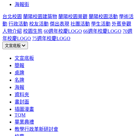
海報街
台北校園
蘭陽校園建築物
蘭陽校園景觀
蘭陽校園活動
學術活
動
行政活動
校友活動
傑出表現
社團活動
學生活動
外賓參觀
人物介紹
校園生態
60週年校慶LOGO
66週年校慶LOGO
70週
年校慶LOGO
75週年校慶LOGO
文宣底板
文宣底板
簡報
桌牌
名牌
海報
資料夾
書封面
插圖漫畫
TQM
畢業典禮
教學行政革新研討會