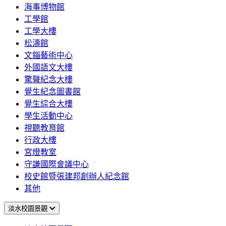
海事博物館
工學館
工學大樓
松濤館
文錙藝術中心
外國語文大樓
驚聲紀念大樓
覺生紀念圖書館
覺生綜合大樓
學生活動中心
視聽教育館
行政大樓
宮燈教室
守謙國際會議中心
校史館暨張建邦創辦人紀念館
其他
淡水校園景觀