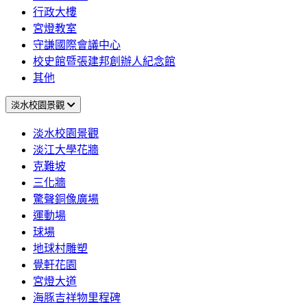
行政大樓
宮燈教室
守謙國際會議中心
校史館暨張建邦創辦人紀念館
其他
淡水校園景觀
淡水校園景觀
淡江大學花牆
克難坡
三化牆
驚聲銅像廣場
運動場
球場
地球村雕塑
覺軒花園
宮燈大道
海豚吉祥物里程碑