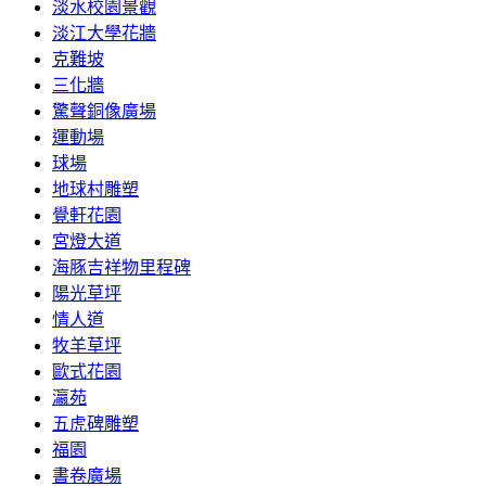
淡水校園景觀
淡江大學花牆
克難坡
三化牆
驚聲銅像廣場
運動場
球場
地球村雕塑
覺軒花園
宮燈大道
海豚吉祥物里程碑
陽光草坪
情人道
牧羊草坪
歐式花園
瀛苑
五虎碑雕塑
福園
書卷廣場