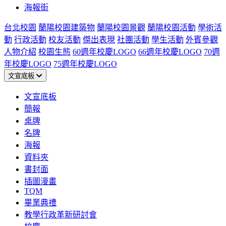
海報街
台北校園
蘭陽校園建築物
蘭陽校園景觀
蘭陽校園活動
學術活
動
行政活動
校友活動
傑出表現
社團活動
學生活動
外賓參觀
人物介紹
校園生態
60週年校慶LOGO
66週年校慶LOGO
70週
年校慶LOGO
75週年校慶LOGO
文宣底板
文宣底板
簡報
桌牌
名牌
海報
資料夾
書封面
插圖漫畫
TQM
畢業典禮
教學行政革新研討會