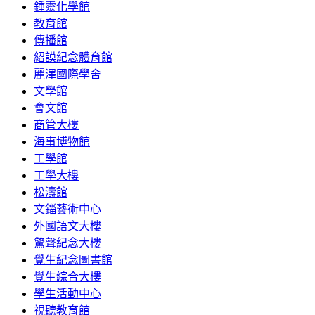
鍾靈化學館
教育館
傳播館
紹謨紀念體育館
麗澤國際學舍
文學館
會文館
商管大樓
海事博物館
工學館
工學大樓
松濤館
文錙藝術中心
外國語文大樓
驚聲紀念大樓
覺生紀念圖書館
覺生綜合大樓
學生活動中心
視聽教育館