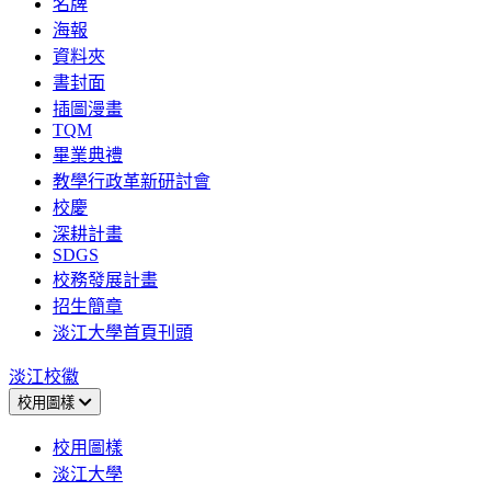
名牌
海報
資料夾
書封面
插圖漫畫
TQM
畢業典禮
教學行政革新研討會
校慶
深耕計畫
SDGS
校務發展計畫
招生簡章
淡江大學首頁刊頭
淡江校徽
校用圖樣
校用圖樣
淡江大學