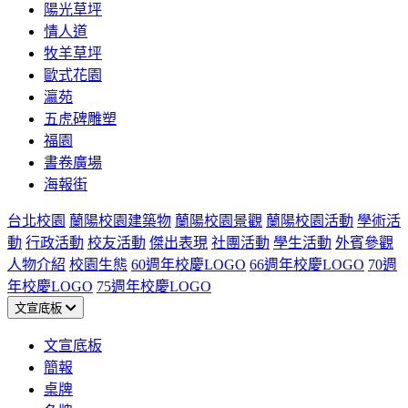
陽光草坪
情人道
牧羊草坪
歐式花園
瀛苑
五虎碑雕塑
福園
書卷廣場
海報街
台北校園
蘭陽校園建築物
蘭陽校園景觀
蘭陽校園活動
學術活
動
行政活動
校友活動
傑出表現
社團活動
學生活動
外賓參觀
人物介紹
校園生態
60週年校慶LOGO
66週年校慶LOGO
70週
年校慶LOGO
75週年校慶LOGO
文宣底板
文宣底板
簡報
桌牌