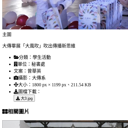
主圖
大傳畢展「大風吹」吹出傳播新思維
分類：
學生活動
單位：
秘書處
文案：
曾華英
攝影：
大傳系
大小：
1800 px × 1199 px、211.54 KB
圖檔下載：
大3.jpg
相關圖片