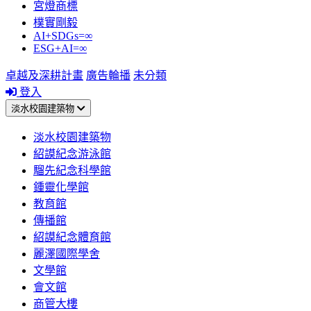
宮燈商標
樸實剛毅
AI+SDGs=∞
ESG+AI=∞
卓越及深耕計畫
廣告輪播
未分類
登入
淡水校園建築物
淡水校園建築物
紹謨紀念游泳館
騮先紀念科學館
鍾靈化學館
教育館
傳播館
紹謨紀念體育館
麗澤國際學舍
文學館
會文館
商管大樓