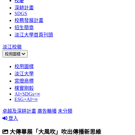
校慶
深耕計畫
SDGS
校務發展計畫
招生簡章
淡江大學首頁刊頭
淡江校徽
校用圖樣
校用圖樣
淡江大學
宮燈商標
樸實剛毅
AI+SDGs=∞
ESG+AI=∞
卓越及深耕計畫
廣告輪播
未分類
登入
大傳畢展「大風吹」吹出傳播新思維