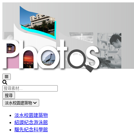
Open
sidebar
Search
搜尋
淡水校園建築物
淡水校園建築物
紹謨紀念游泳館
騮先紀念科學館