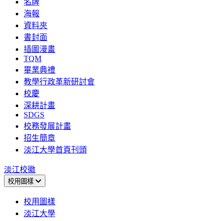
名牌
海報
資料夾
書封面
插圖漫畫
TQM
畢業典禮
教學行政革新研討會
校慶
深耕計畫
SDGS
校務發展計畫
招生簡章
淡江大學首頁刊頭
淡江校徽
校用圖樣
校用圖樣
淡江大學