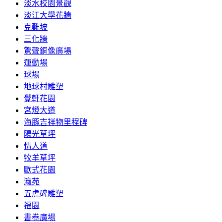
淡水校園景觀
淡江大學花牆
克難坡
三化牆
驚聲銅像廣場
運動場
球場
地球村雕塑
覺軒花園
宮燈大道
海豚吉祥物里程碑
陽光草坪
情人道
牧羊草坪
歐式花園
瀛苑
五虎碑雕塑
福園
書卷廣場