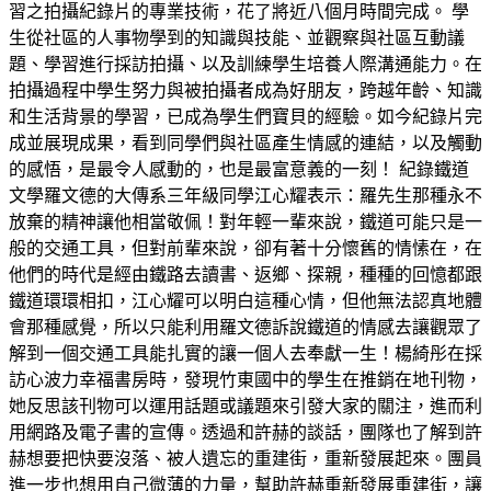
習之拍攝紀錄片的專業技術，花了將近八個月時間完成。 學
生從社區的人事物學到的知識與技能、並觀察與社區互動議
題、學習進行採訪拍攝、以及訓練學生培養人際溝通能力。在
拍攝過程中學生努力與被拍攝者成為好朋友，跨越年齡、知識
和生活背景的學習，已成為學生們寶貝的經驗。如今紀錄片完
成並展現成果，看到同學們與社區產生情感的連結，以及觸動
的感悟，是最令人感動的，也是最富意義的一刻！ 紀錄鐵道
文學羅文德的大傳系三年級同學江心耀表示：羅先生那種永不
放棄的精神讓他相當敬佩！對年輕一輩來說，鐵道可能只是一
般的交通工具，但對前輩來說，卻有著十分懷舊的情愫在，在
他們的時代是經由鐵路去讀書、返鄉、探親，種種的回憶都跟
鐵道環環相扣，江心耀可以明白這種心情，但他無法認真地體
會那種感覺，所以只能利用羅文德訴說鐵道的情感去讓觀眾了
解到一個交通工具能扎實的讓一個人去奉獻一生！楊綺彤在採
訪心波力幸福書房時，發現竹東國中的學生在推銷在地刊物，
她反思該刊物可以運用話題或議題來引發大家的關注，進而利
用網路及電子書的宣傳。透過和許赫的談話，團隊也了解到許
赫想要把快要沒落、被人遺忘的重建街，重新發展起來。團員
進一步也想用自己微薄的力量，幫助許赫重新發展重建街，讓