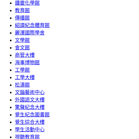
鍾靈化學館
教育館
傳播館
紹謨紀念體育館
麗澤國際學舍
文學館
會文館
商管大樓
海事博物館
工學館
工學大樓
松濤館
文錙藝術中心
外國語文大樓
驚聲紀念大樓
覺生紀念圖書館
覺生綜合大樓
學生活動中心
視聽教育館