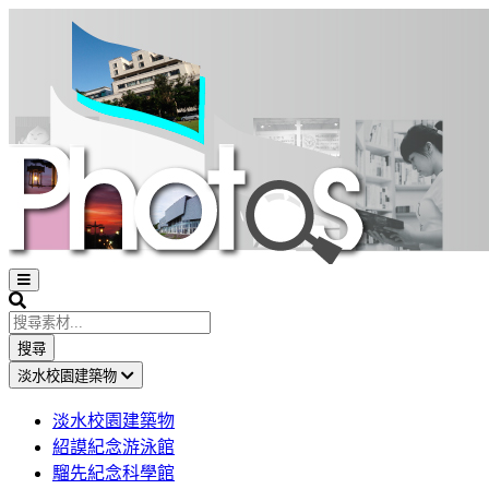
Open
sidebar
Search
搜尋
淡水校園建築物
淡水校園建築物
紹謨紀念游泳館
騮先紀念科學館