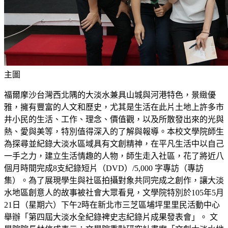
主圖
福爾摩沙台灣西北隅的大淡水兼具山城與河港特色，景緻優
雅，擁有豐富的人文和歷史，尤其是生活在此片土地上許多市
井小民的生活、工作、理念、價值觀，以及所散發出來的光與
熱、愛與美等，特別值得深入的了解與報導。本校文學院師生
為探尋並紀錄大淡水區域具有文創精神，在平凡生活中以自己
一手之力，建立生活情趣的人物，師生走入社區，花了將近八
個月時間完成8支紀錄短片（DVD）/5,000 字專訪（專訪
集）。為了展現學生與社區拍攝對象共同完成之創作，讓大淡
水地區創意人的故事被社會大眾看見，文學院特別於105年5月
21日（星期六）下午2時在新北市三芝區埔坪里里民活動中心
舉辦「第四屆大淡水全紀錄裨史志紀錄片成果發表會」。 文