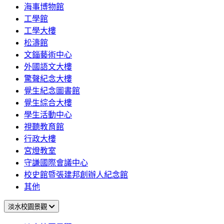
海事博物館
工學館
工學大樓
松濤館
文錙藝術中心
外國語文大樓
驚聲紀念大樓
覺生紀念圖書館
覺生綜合大樓
學生活動中心
視聽教育館
行政大樓
宮燈教室
守謙國際會議中心
校史館暨張建邦創辦人紀念館
其他
淡水校園景觀