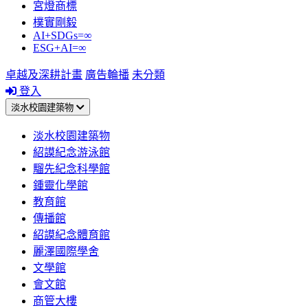
宮燈商標
樸實剛毅
AI+SDGs=∞
ESG+AI=∞
卓越及深耕計畫
廣告輪播
未分類
登入
淡水校園建築物
淡水校園建築物
紹謨紀念游泳館
騮先紀念科學館
鍾靈化學館
教育館
傳播館
紹謨紀念體育館
麗澤國際學舍
文學館
會文館
商管大樓