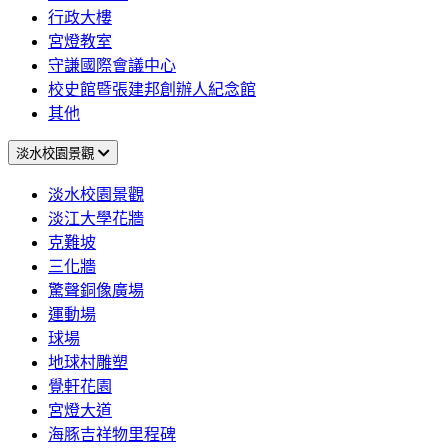
行政大樓
宮燈教室
守謙國際會議中心
校史館暨張建邦創辦人紀念館
其他
淡水校園景觀
淡水校園景觀
淡江大學花牆
克難坡
三化牆
驚聲銅像廣場
運動場
球場
地球村雕塑
覺軒花園
宮燈大道
海豚吉祥物里程碑