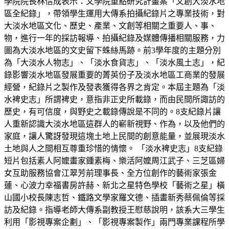
學院院長林信成表示：文學院重點研究計畫案「文創大淡水地
區全紀錄」，帶領學生運用大傳系拍攝紀錄片之專業技術，對
大淡水地區文化、歷史、產業、文創等相關之重要人、事、
物，進行一年的採訪報導、拍攝紀錄及媒體傳播相關服務，力
圖為大淡水地區的文史留下蛛絲馬跡。前3學年度的主題分別
為「大淡水人物志」、「淡水食貨志」、「淡水風土志」，紀
錄影響淡水地區發展重要的菁英份子及淡水地區工商業的發展
經營，紀錄片之製作及發表獲得各界之肯定。本屆主題為「淡
水裨史志」所謂裨史，意指非正史所載錄，而由民間所諏訪的
歷史，有可信度，與野史之載錄傳說是不同的。8支紀錄片讓
人重新認識大淡水地區這群人的嶄新視野、作為，以及他們的
家庭，讓人驚訝發現這塊土地上民間的創意能量，並展現淡水
土地與人之間相互尊重珍惜的情懷。 「淡水裨史志」8支紀錄
短片包括素人阿嬤畫家鍾素梅、樂活阿嬤周江武子、三芝區婦
女互助服務協會江翠芳前理事長、全方位創作的藝術家張金
蓮、心波力幸福書房許赫、新北之星特色學校「藝術之星」橫
山國小校長陳志哲、鐵路文學家羅文德、插畫新秀蔡佩倫等採
訪及紀錄。指導老師大傳系副教授王慰慈說明，該系大三學生
利用「影視專案企劃」、「影視專案製作」兩門專業課程所學