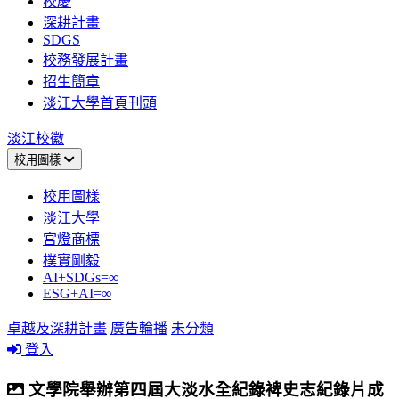
校慶
深耕計畫
SDGS
校務發展計畫
招生簡章
淡江大學首頁刊頭
淡江校徽
校用圖樣
校用圖樣
淡江大學
宮燈商標
樸實剛毅
AI+SDGs=∞
ESG+AI=∞
卓越及深耕計畫
廣告輪播
未分類
登入
文學院舉辦第四屆大淡水全紀錄裨史志紀錄片成