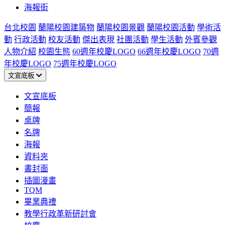
海報街
台北校園
蘭陽校園建築物
蘭陽校園景觀
蘭陽校園活動
學術活
動
行政活動
校友活動
傑出表現
社團活動
學生活動
外賓參觀
人物介紹
校園生態
60週年校慶LOGO
66週年校慶LOGO
70週
年校慶LOGO
75週年校慶LOGO
文宣底板
文宣底板
簡報
桌牌
名牌
海報
資料夾
書封面
插圖漫畫
TQM
畢業典禮
教學行政革新研討會