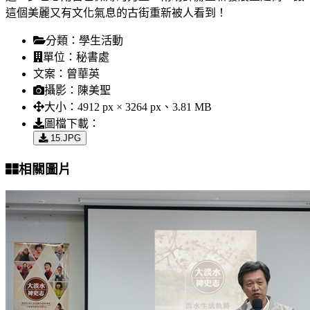
這個美麗又有文化氣息的古街重新被人看到！
分類：
學生活動
單位：
秘書處
文案：
曾華英
攝影：
陳美聖
大小：
4912 px × 3264 px、3.81 MB
圖檔下載：
15.JPG
相關圖片