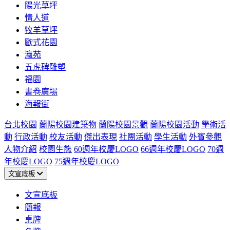
陽光草坪
情人道
牧羊草坪
歐式花園
瀛苑
五虎碑雕塑
福園
書卷廣場
海報街
台北校園
蘭陽校園建築物
蘭陽校園景觀
蘭陽校園活動
學術活
動
行政活動
校友活動
傑出表現
社團活動
學生活動
外賓參觀
人物介紹
校園生態
60週年校慶LOGO
66週年校慶LOGO
70週
年校慶LOGO
75週年校慶LOGO
文宣底板
文宣底板
簡報
桌牌