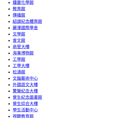
鍾靈化學館
教育館
傳播館
紹謨紀念體育館
麗澤國際學舍
文學館
會文館
商管大樓
海事博物館
工學館
工學大樓
松濤館
文錙藝術中心
外國語文大樓
驚聲紀念大樓
覺生紀念圖書館
覺生綜合大樓
學生活動中心
視聽教育館