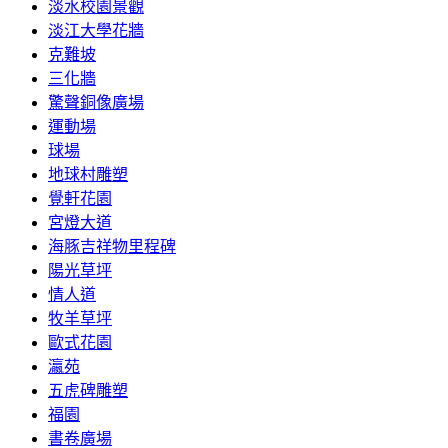
淡水校園景觀
淡江大學花牆
克難坡
三化牆
驚聲銅像廣場
運動場
球場
地球村雕塑
覺軒花園
宮燈大道
海豚吉祥物里程碑
陽光草坪
情人道
牧羊草坪
歐式花園
瀛苑
五虎碑雕塑
福園
書卷廣場