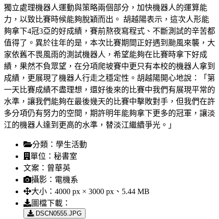
獨立處理機器人運動與策略兩個部分，加快機器人的運算能
力，以致比賽時候能夠脫穎而出。 胡越陽表示，這次人形能
夠拿下4冠3亞的好成績，賽前熬夜寫程式、不斷測試的辛苦都
值得了。異於往年的是，本次比賽期間正好遇到颱風來襲，大
家依舊不畏風雨的測試機器人，希望能夠在比賽時拿下好成
績，果然不負眾望，在分項爬坡賽中更只有本校的機器人拿到
成績，更展現了機器人行走之穩定性。胡越陽開心地說：「第
一天比賽成績不盡理想，還好後來的比賽中我們有展現平常的
水準，讓我們能夠在最後幾天的比賽中擊敗對手，但我們在許
多分項仍有努力的空間，期許明年能夠拿下更多的冠軍，讓淡
江的機器人達到更高的水準，替淡江繼續爭光。」
分類：
學生活動
單位：
秘書室
文案：
曾華英
攝影：
電機系
大小：
4000 px × 3000 px、5.44 MB
圖檔下載：
DSCN0555.JPG