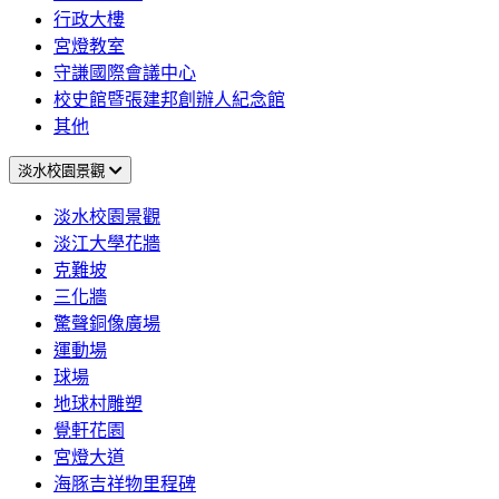
行政大樓
宮燈教室
守謙國際會議中心
校史館暨張建邦創辦人紀念館
其他
淡水校園景觀
淡水校園景觀
淡江大學花牆
克難坡
三化牆
驚聲銅像廣場
運動場
球場
地球村雕塑
覺軒花園
宮燈大道
海豚吉祥物里程碑