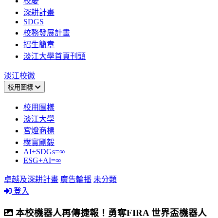
校慶
深耕計畫
SDGS
校務發展計畫
招生簡章
淡江大學首頁刊頭
淡江校徽
校用圖樣
校用圖樣
淡江大學
宮燈商標
樸實剛毅
AI+SDGs=∞
ESG+AI=∞
卓越及深耕計畫
廣告輪播
未分類
登入
本校機器人再傳捷報！勇奪FIRA 世界盃機器人