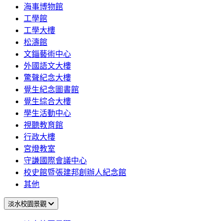
海事博物館
工學館
工學大樓
松濤館
文錙藝術中心
外國語文大樓
驚聲紀念大樓
覺生紀念圖書館
覺生綜合大樓
學生活動中心
視聽教育館
行政大樓
宮燈教室
守謙國際會議中心
校史館暨張建邦創辦人紀念館
其他
淡水校園景觀