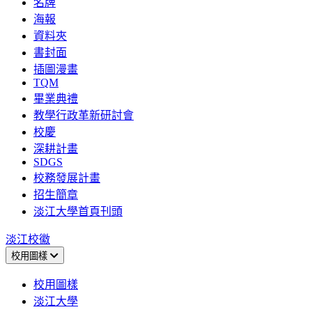
名牌
海報
資料夾
書封面
插圖漫畫
TQM
畢業典禮
教學行政革新研討會
校慶
深耕計畫
SDGS
校務發展計畫
招生簡章
淡江大學首頁刊頭
淡江校徽
校用圖樣
校用圖樣
淡江大學