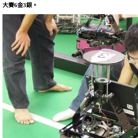
大賽6金3銀。