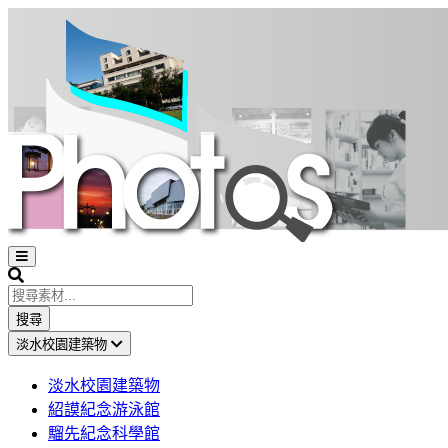
Open
sidebar
Search
搜尋
淡水校園建築物
淡水校園建築物
紹謨紀念游泳館
騮先紀念科學館