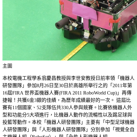
主圖
本校電機工程學系翁慶昌教授與李世安教授日前率領「機器人
研發團隊」參加8月26日至30日於高雄所舉行之的「2011年第
16屆FIRA 世界盃機器人賽(FIRA 2011 RoboWorld Cup)」再傳
捷報！共獲6金3銀的佳績，為歷年成績最好的一次。 這屆比
賽有11個國家、52支隊伍共330人參與競賽。比賽依機器人外
型和功能分5大項進行，比機器人動作的流暢性以及踢足球與
投籃等動作。本校「機器人研發團隊」主要有「中型足球機器
人研發團隊」與「人形機器人研發團隊」分別參加「視覺全自
主機器人組（RoboSot）」與「全能人形機器人組