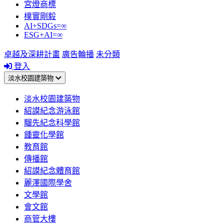
宮燈商標
樸實剛毅
AI+SDGs=∞
ESG+AI=∞
卓越及深耕計畫
廣告輪播
未分類
登入
淡水校園建築物
淡水校園建築物
紹謨紀念游泳館
騮先紀念科學館
鍾靈化學館
教育館
傳播館
紹謨紀念體育館
麗澤國際學舍
文學館
會文館
商管大樓