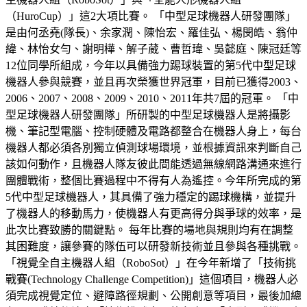
（HuroCup）」這2大項比賽。 「中型足球機器人研發團隊」
是由何丞堯(隊長)、余家潤、陳怡宏、羅佳弘、楊閔皓、翁仲
緯、林怡女勻、謝明樺、解子葳、曹哲瑋、吳懿庭、陳冠廷等
12位同學所組成，今年以具備強力踢球裝置的第5代中型足球
機器人參與競賽，並且再次榮獲世界冠軍，目前已獲得2003、
2006、2007、2008、2009、2010、2011年共7屆的冠軍。 「中
型足球機器人研發團隊」所研製的中型足球機器人是將攝影
機、筆記型電腦、控制硬體及電路都整合在機器人身上，每台
機器人都必須各別獨立偵測球場環境，並根據資訊來判斷自己
該如何動作，且機器人隊友彼此間能透過無線網路溝通來進行
團體戰術，整個比賽過程中不得有人為遙控。今年所完成的第
5代中型足球機器人，其具備了強力穩定的踢球機構，並提升
了機器人的移動馬力，使機器人有更高得分與爭球的效率，是
此次比賽致勝的關鍵點。 每年比賽的場地與規則均有在調整
其困難度，讓參賽的隊伍可以研發新技術並且參與各種挑戰。
「視覺全自主機器人組（RoboSot）」在今年新增了「技術挑
戰賽(Technology Challenge Competition)」這個項目，機器人必
須完成視覺定位、避障路徑規劃、公開創意等項目，最後加總