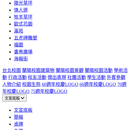
陽光草坪
情人道
牧羊草坪
歐式花園
瀛苑
五虎碑雕塑
福園
書卷廣場
海報街
台北校園
蘭陽校園建築物
蘭陽校園景觀
蘭陽校園活動
學術活
動
行政活動
校友活動
傑出表現
社團活動
學生活動
外賓參觀
人物介紹
校園生態
60週年校慶LOGO
66週年校慶LOGO
70週
年校慶LOGO
75週年校慶LOGO
文宣底板
文宣底板
簡報
桌牌