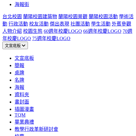
海報街
台北校園
蘭陽校園建築物
蘭陽校園景觀
蘭陽校園活動
學術活
動
行政活動
校友活動
傑出表現
社團活動
學生活動
外賓參觀
人物介紹
校園生態
60週年校慶LOGO
66週年校慶LOGO
70週
年校慶LOGO
75週年校慶LOGO
文宣底板
文宣底板
簡報
桌牌
名牌
海報
資料夾
書封面
插圖漫畫
TQM
畢業典禮
教學行政革新研討會