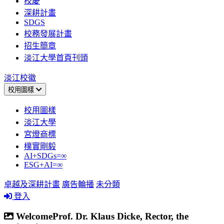
校慶
深耕計畫
SDGS
校務發展計畫
招生簡章
淡江大學首頁刊頭
淡江校徽
校用圖樣
校用圖樣
淡江大學
宮燈商標
樸實剛毅
AI+SDGs=∞
ESG+AI=∞
卓越及深耕計畫
廣告輪播
未分類
登入
WelcomeProf. Dr. Klaus Dicke, Rector, the