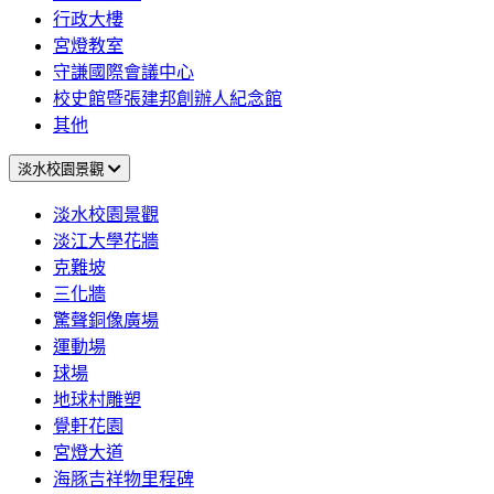
行政大樓
宮燈教室
守謙國際會議中心
校史館暨張建邦創辦人紀念館
其他
淡水校園景觀
淡水校園景觀
淡江大學花牆
克難坡
三化牆
驚聲銅像廣場
運動場
球場
地球村雕塑
覺軒花園
宮燈大道
海豚吉祥物里程碑