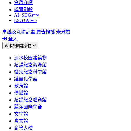
宮燈商標
樸實剛毅
AI+SDGs=∞
ESG+AI=∞
卓越及深耕計畫
廣告輪播
未分類
登入
淡水校園建築物
淡水校園建築物
紹謨紀念游泳館
騮先紀念科學館
鍾靈化學館
教育館
傳播館
紹謨紀念體育館
麗澤國際學舍
文學館
會文館
商管大樓