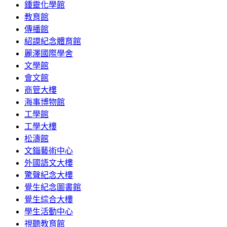
鍾靈化學館
教育館
傳播館
紹謨紀念體育館
麗澤國際學舍
文學館
會文館
商管大樓
海事博物館
工學館
工學大樓
松濤館
文錙藝術中心
外國語文大樓
驚聲紀念大樓
覺生紀念圖書館
覺生綜合大樓
學生活動中心
視聽教育館