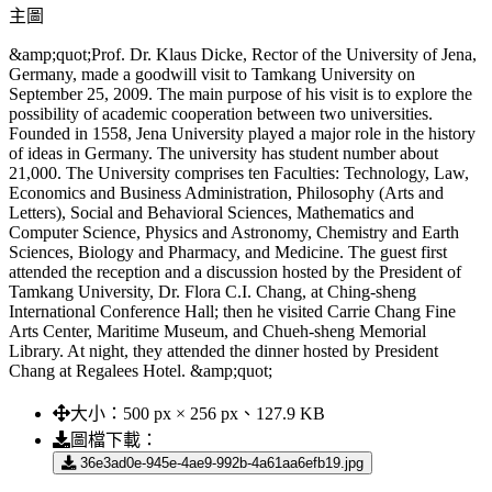
主圖
&amp;quot;Prof. Dr. Klaus Dicke, Rector of the University of Jena,
Germany, made a goodwill visit to Tamkang University on
September 25, 2009. The main purpose of his visit is to explore the
possibility of academic cooperation between two universities.
Founded in 1558, Jena University played a major role in the history
of ideas in Germany. The university has student number about
21,000. The University comprises ten Faculties: Technology, Law,
Economics and Business Administration, Philosophy (Arts and
Letters), Social and Behavioral Sciences, Mathematics and
Computer Science, Physics and Astronomy, Chemistry and Earth
Sciences, Biology and Pharmacy, and Medicine. The guest first
attended the reception and a discussion hosted by the President of
Tamkang University, Dr. Flora C.I. Chang, at Ching-sheng
International Conference Hall; then he visited Carrie Chang Fine
Arts Center, Maritime Museum, and Chueh-sheng Memorial
Library. At night, they attended the dinner hosted by President
Chang at Regalees Hotel. &amp;quot;
大小：
500 px × 256 px、127.9 KB
圖檔下載：
36e3ad0e-945e-4ae9-992b-4a61aa6efb19.jpg