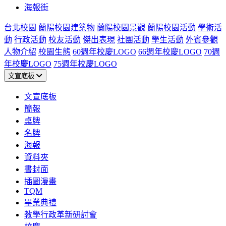
海報街
台北校園
蘭陽校園建築物
蘭陽校園景觀
蘭陽校園活動
學術活
動
行政活動
校友活動
傑出表現
社團活動
學生活動
外賓參觀
人物介紹
校園生態
60週年校慶LOGO
66週年校慶LOGO
70週
年校慶LOGO
75週年校慶LOGO
文宣底板
文宣底板
簡報
桌牌
名牌
海報
資料夾
書封面
插圖漫畫
TQM
畢業典禮
教學行政革新研討會