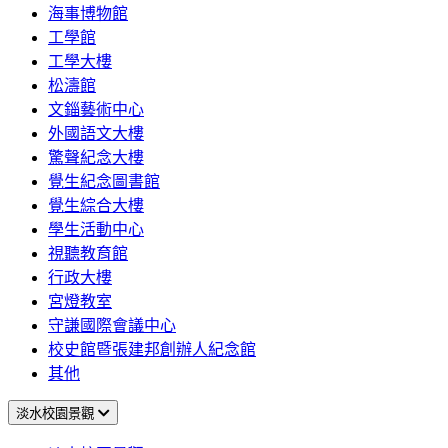
海事博物館
工學館
工學大樓
松濤館
文錙藝術中心
外國語文大樓
驚聲紀念大樓
覺生紀念圖書館
覺生綜合大樓
學生活動中心
視聽教育館
行政大樓
宮燈教室
守謙國際會議中心
校史館暨張建邦創辦人紀念館
其他
淡水校園景觀