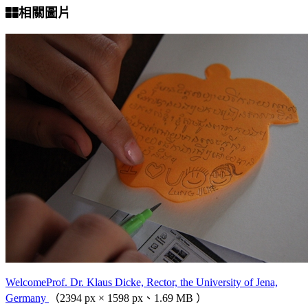
相關圖片
WelcomeProf. Dr. Klaus Dicke, Rector, the University of Jena,
Germany
（2394 px × 1598 px、1.69 MB ）