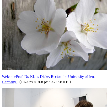
WelcomeProf. Dr. Klaus Dicke, Rector, the University of Jena,
Germany
（1024 px × 768 px、473.58 KB ）