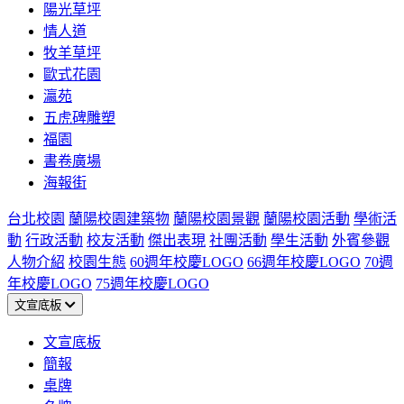
陽光草坪
情人道
牧羊草坪
歐式花園
瀛苑
五虎碑雕塑
福園
書卷廣場
海報街
台北校園
蘭陽校園建築物
蘭陽校園景觀
蘭陽校園活動
學術活
動
行政活動
校友活動
傑出表現
社團活動
學生活動
外賓參觀
人物介紹
校園生態
60週年校慶LOGO
66週年校慶LOGO
70週
年校慶LOGO
75週年校慶LOGO
文宣底板
文宣底板
簡報
桌牌