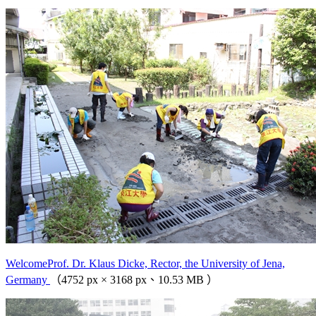
WelcomeProf. Dr. Klaus Dicke, Rector, the University of Jena,
Germany
（4752 px × 3168 px、10.53 MB ）