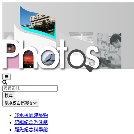
Open
sidebar
Search
搜尋
淡水校園建築物
淡水校園建築物
紹謨紀念游泳館
騮先紀念科學館