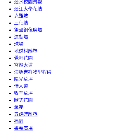
淡水校園景觀
淡江大學花牆
克難坡
三化牆
驚聲銅像廣場
運動場
球場
地球村雕塑
覺軒花園
宮燈大道
海豚吉祥物里程碑
陽光草坪
情人道
牧羊草坪
歐式花園
瀛苑
五虎碑雕塑
福園
書卷廣場