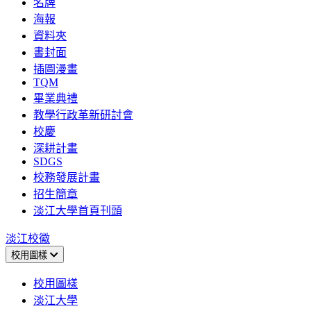
名牌
海報
資料夾
書封面
插圖漫畫
TQM
畢業典禮
教學行政革新研討會
校慶
深耕計畫
SDGS
校務發展計畫
招生簡章
淡江大學首頁刊頭
淡江校徽
校用圖樣
校用圖樣
淡江大學