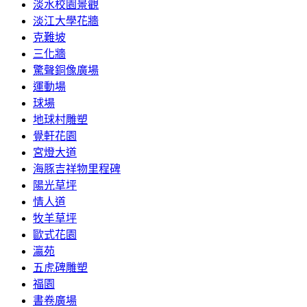
淡水校園景觀
淡江大學花牆
克難坡
三化牆
驚聲銅像廣場
運動場
球場
地球村雕塑
覺軒花園
宮燈大道
海豚吉祥物里程碑
陽光草坪
情人道
牧羊草坪
歐式花園
瀛苑
五虎碑雕塑
福園
書卷廣場