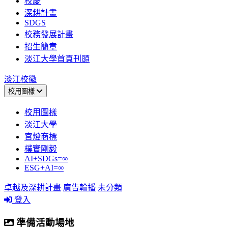
校慶
深耕計畫
SDGS
校務發展計畫
招生簡章
淡江大學首頁刊頭
淡江校徽
校用圖樣
校用圖樣
淡江大學
宮燈商標
樸實剛毅
AI+SDGs=∞
ESG+AI=∞
卓越及深耕計畫
廣告輪播
未分類
登入
準備活動場地