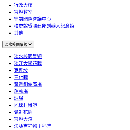
行政大樓
宮燈教室
守謙國際會議中心
校史館暨張建邦創辦人紀念館
其他
淡水校園景觀
淡水校園景觀
淡江大學花牆
克難坡
三化牆
驚聲銅像廣場
運動場
球場
地球村雕塑
覺軒花園
宮燈大道
海豚吉祥物里程碑