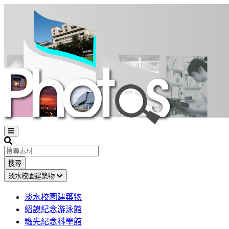
Open
sidebar
Search
搜尋
淡水校園建築物
淡水校園建築物
紹謨紀念游泳館
騮先紀念科學館