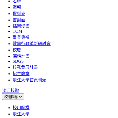
名牌
海報
資料夾
書封面
插圖漫畫
TQM
畢業典禮
教學行政革新研討會
校慶
深耕計畫
SDGS
校務發展計畫
招生簡章
淡江大學首頁刊頭
淡江校徽
校用圖樣
校用圖樣
淡江大學