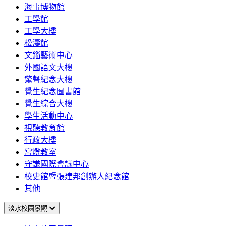
海事博物館
工學館
工學大樓
松濤館
文錙藝術中心
外國語文大樓
驚聲紀念大樓
覺生紀念圖書館
覺生綜合大樓
學生活動中心
視聽教育館
行政大樓
宮燈教室
守謙國際會議中心
校史館暨張建邦創辦人紀念館
其他
淡水校園景觀