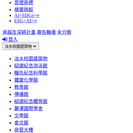
宮燈商標
樸實剛毅
AI+SDGs=∞
ESG+AI=∞
卓越及深耕計畫
廣告輪播
未分類
登入
淡水校園建築物
淡水校園建築物
紹謨紀念游泳館
騮先紀念科學館
鍾靈化學館
教育館
傳播館
紹謨紀念體育館
麗澤國際學舍
文學館
會文館
商管大樓