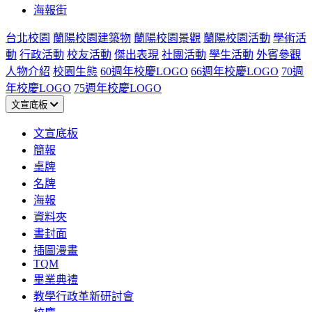
海報街
台北校園
蘭陽校園建築物
蘭陽校園景觀
蘭陽校園活動
學術活
動
行政活動
校友活動
傑出表現
社團活動
學生活動
外賓參觀
人物介紹
校園生態
60週年校慶LOGO
66週年校慶LOGO
70週
年校慶LOGO
75週年校慶LOGO
文宣底板
文宣底板
簡報
桌牌
名牌
海報
資料夾
書封面
插圖漫畫
TQM
畢業典禮
教學行政革新研討會