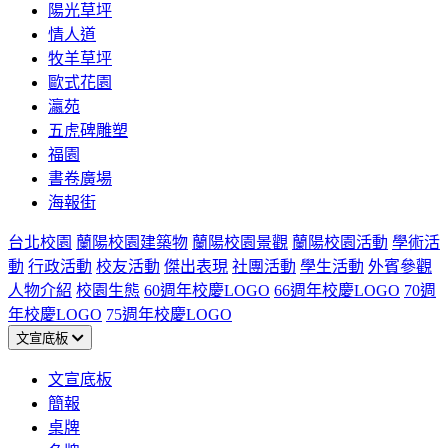
陽光草坪
情人道
牧羊草坪
歐式花園
瀛苑
五虎碑雕塑
福園
書卷廣場
海報街
台北校園
蘭陽校園建築物
蘭陽校園景觀
蘭陽校園活動
學術活
動
行政活動
校友活動
傑出表現
社團活動
學生活動
外賓參觀
人物介紹
校園生態
60週年校慶LOGO
66週年校慶LOGO
70週
年校慶LOGO
75週年校慶LOGO
文宣底板
文宣底板
簡報
桌牌