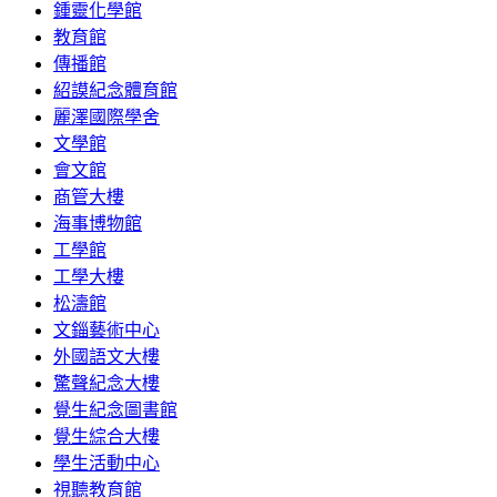
鍾靈化學館
教育館
傳播館
紹謨紀念體育館
麗澤國際學舍
文學館
會文館
商管大樓
海事博物館
工學館
工學大樓
松濤館
文錙藝術中心
外國語文大樓
驚聲紀念大樓
覺生紀念圖書館
覺生綜合大樓
學生活動中心
視聽教育館