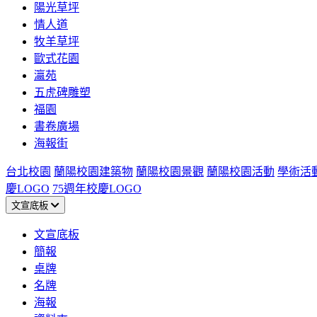
陽光草坪
情人道
牧羊草坪
歐式花園
瀛苑
五虎碑雕塑
福園
書卷廣場
海報街
台北校園
蘭陽校園建築物
蘭陽校園景觀
蘭陽校園活動
學術活
慶LOGO
75週年校慶LOGO
文宣底板
文宣底板
簡報
桌牌
名牌
海報