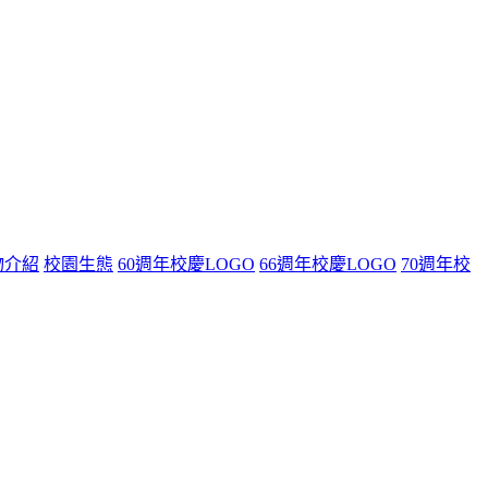
物介紹
校園生態
60週年校慶LOGO
66週年校慶LOGO
70週年校