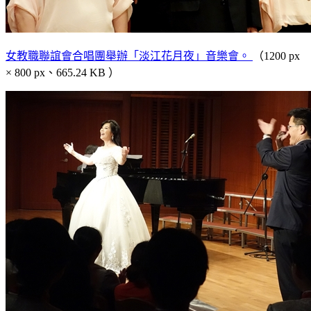
女教職聯誼會合唱團舉辦「淡江花月夜」音樂會。
（1200 px
× 800 px、665.24 KB ）