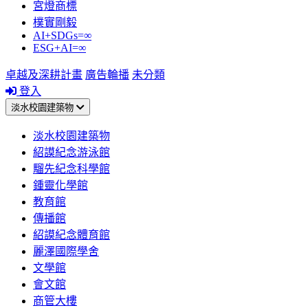
宮燈商標
樸實剛毅
AI+SDGs=∞
ESG+AI=∞
卓越及深耕計畫
廣告輪播
未分類
登入
淡水校園建築物
淡水校園建築物
紹謨紀念游泳館
騮先紀念科學館
鍾靈化學館
教育館
傳播館
紹謨紀念體育館
麗澤國際學舍
文學館
會文館
商管大樓