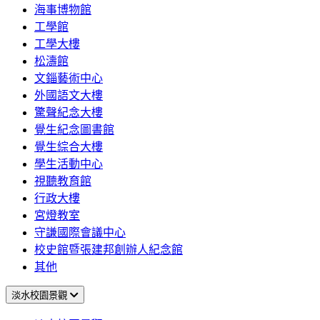
海事博物館
工學館
工學大樓
松濤館
文錙藝術中心
外國語文大樓
驚聲紀念大樓
覺生紀念圖書館
覺生綜合大樓
學生活動中心
視聽教育館
行政大樓
宮燈教室
守謙國際會議中心
校史館暨張建邦創辦人紀念館
其他
淡水校園景觀