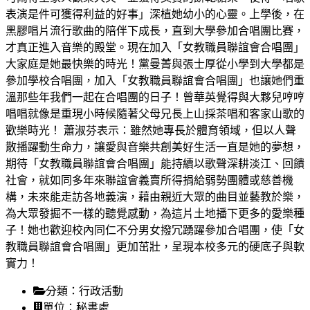
表演是件可獲得利益的好事」深植她幼小的心靈。上學後，在
黑膠唱片流行歌曲的陪伴下成長，直到大學參加合唱團比賽，
才真正進入音樂的殿堂。現在加入「女教職員聯誼會合唱團」
大家庭是她最快樂的時光！黨曼菁與張士厚從小學到大學都是
參加學校合唱團，加入「女教職員聯誼會合唱團」也讓她們重
溫那些年我們一起在合唱團的日子！曾華英覺得與大夥兒哼哼
唱唱就像是重現小時候隨著父母兄長上山採茶唱和客家山歌的
歡樂時光！ 蕭淑芬表示：雖然她專長於體育領域，但以人聲
散播躍動生命力，讓愛與音樂共創美好生活一直是她的夢想，
期待「女教職員聯誼會合唱團」能持續以歌聲深耕淡江、回饋
社會，就如同多年來聯誼會義賣所得捐給弱勢團體或慈善機
構，未來能走訪各地義演，藉由親近大眾的曲目並藝教於樂，
為大眾發掘不一樣的聽覺感動，為這片土地播下更多的愛樂種
子！她也歡迎校內同仁不分男女撥冗踴躍參加合唱團，使「女
教職員聯誼會合唱團」更加茁壯，呈現本校多元的硬底子與軟
實力！
分類：
行政活動
單位：
秘書處