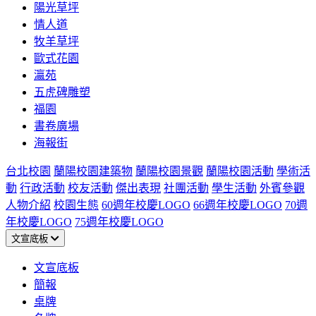
陽光草坪
情人道
牧羊草坪
歐式花園
瀛苑
五虎碑雕塑
福園
書卷廣場
海報街
台北校園
蘭陽校園建築物
蘭陽校園景觀
蘭陽校園活動
學術活
動
行政活動
校友活動
傑出表現
社團活動
學生活動
外賓參觀
人物介紹
校園生態
60週年校慶LOGO
66週年校慶LOGO
70週
年校慶LOGO
75週年校慶LOGO
文宣底板
文宣底板
簡報
桌牌