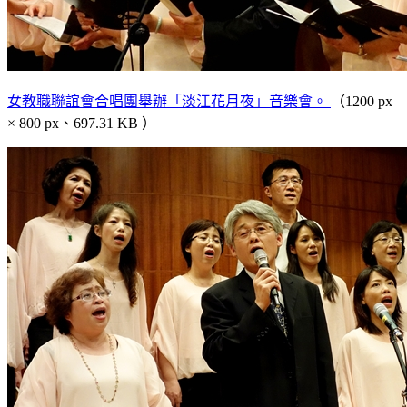
女教職聯誼會合唱團舉辦「淡江花月夜」音樂會。
（1200 px
× 800 px、697.31 KB ）