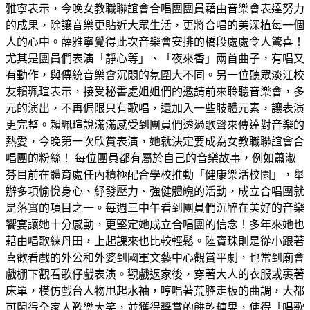
雅寧表示，今晚女教職聯誼會合唱團團員藉由音樂會表達努力
的成果，除讓音樂更貼近大眾生活，更將合唱的美深植每一個
人的心中。薛雅寧覺得此次音樂會安排的橋段處處令人驚喜！
尤其是團員們表演「靜心等」、「夜來香」兩首曲子，有唱又
有動作，與傳統音樂會沉悶的氛圍大不同。另一位聽眾淡江校
友賴珮瑄表示，接受秘書處姐姐們的邀請前來聆聽音樂會，多
元的演出，不再侷限只有歌唱，還加入一些肢體元素，讓表演
更完整。賴珮瑄說滿滿感受到團員們透過歌聲來傳達對音樂的
熱愛，今晚第一次欣賞表演，她就決定要成為女教職聯誼會合
唱團的粉絲！ 每位團員都有屬於自己的音樂故事，例如蕭淑
芬目前在體育處任內積極配合學校推動「健康樂活校園」，舉
辦多項愉悅身心、紓發壓力、強健體魄的活動，成立合唱團就
是落實的項目之一。每週三中午看到團員們沉醉在美好的音樂
饗宴讓她十分感動，更堅定她成立合唱團的信念！多年來她也
藉由唱歌練丹田，上起課來也比較輕鬆。陸寶珠則是從小跟著
喜歡看戲的外公和外婆到國軍文藝中心觀賞平劇，也常到廟會
戲棚下觀看歌仔戲表演。觀戲返家後，穿著大人的衣服或裹著
床單，模仿戲台人物甩起水袖，哼唱著荒腔走板的曲調，大都
可鬧得全家人歡樂大笑，並獲得獎賞的餅乾糖果，使得「唱歌