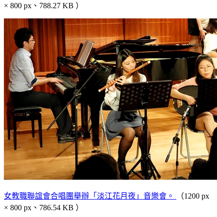
× 800 px、788.27 KB ）
女教職聯誼會合唱團舉辦「淡江花月夜」音樂會。
（1200 px
× 800 px、786.54 KB ）