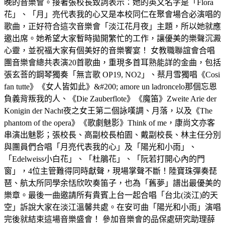
晚的音樂會。接著張校長致詞表示：她的英文名字是「Flora
花」、「月」亮代表我的心又是本校同仁在聚會場合必演唱的
歌曲，正好符合這次音樂會「淡江花月夜」主題，所以她就應
邀出席。她希望大家暫時拋開繁忙的工作，讓優美的樂聲沉澱
心靈，並祝福大家有個美好的音樂饗宴！ 女教職聯誼會合唱
團音樂會總共表演20首歌曲，重現多首耳熟能詳的金曲，包括
張玄菩的鋼琴獨奏「無言歌 OP19, NO2」、蔡月雪獨唱《Cosi
fan tutte》《女人皆如此》&#200; amore un ladroncelo那個忘恩
負義背叛我的人、《Die Zauberflote》《魔笛》Zweite Arie der
Konigin der Nacht夜之女王第二個詠嘆調、月落，以及《The
phantom of the opera》《歌劇魅影》Think of me，康尚文亦客
串演出魅影；張校長、高副校長柏園、戴副校長、林主任分別
與團員們合唱「月亮代表我的心」及「陽光和小雨」、
「Edelweiss小白花」、「杜鵑花」、「阮若打開心內的門
窗」，4位主管難得同時獻聲，現場掌聲不斷！陸寶珠彈奏琵
琶、航太所同學余恬欣吹奏笛子，也為「舊夢」譜出最優美的
樂章。最後一曲邀請所有貴賓上台一起合唱「台北(淡江)的天
空」訴說大家在淡江溫馨共處。在安可曲「陽光和小雨」演唱
完後就結束這場音樂盛會！ 參加音樂會的品保處研究助理薛