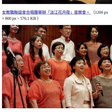
女教職聯誼會合唱團舉辦「淡江花月夜」音樂會。
（1200 px
× 800 px、576.1 KB ）