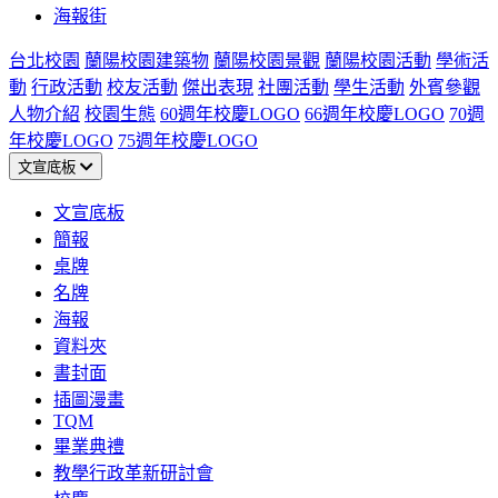
海報街
台北校園
蘭陽校園建築物
蘭陽校園景觀
蘭陽校園活動
學術活
動
行政活動
校友活動
傑出表現
社團活動
學生活動
外賓參觀
人物介紹
校園生態
60週年校慶LOGO
66週年校慶LOGO
70週
年校慶LOGO
75週年校慶LOGO
文宣底板
文宣底板
簡報
桌牌
名牌
海報
資料夾
書封面
插圖漫畫
TQM
畢業典禮
教學行政革新研討會