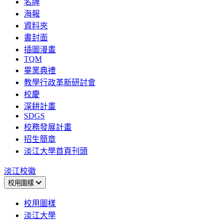
名牌
海報
資料夾
書封面
插圖漫畫
TQM
畢業典禮
教學行政革新研討會
校慶
深耕計畫
SDGS
校務發展計畫
招生簡章
淡江大學首頁刊頭
淡江校徽
校用圖樣
校用圖樣
淡江大學