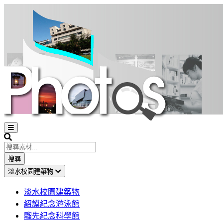
Open
sidebar
Search
搜尋
淡水校園建築物
淡水校園建築物
紹謨紀念游泳館
騮先紀念科學館