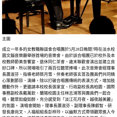
主圖
成立一年多的女教職聯誼會合唱團於5月28日晚間7時在淡水校
園文錙音樂廳舉辦首場的音樂會。由於該合唱團已於校外及本
校教師節美食饗宴、退休同仁茶會、歲末聯歡會演出並建立良
好口碑，所以現場吸引了兩百位聽眾捧場。此次音樂會經理事
長蕭淑芬、指導老師蔡月雪、伴奏老師張玄菩及團員們共同精
心策劃節目、演練，除以打破合唱團傳統的表演方式，增加肢
體動作外，更邀請本校校長張家宜、行政副校長高柏園、國際
事務副校長戴萬欽、蘭陽校園主任林志鴻等與團員們一起合
唱，聽眾如癡如醉，充分感受到「淡江花月夜‧越夜越美麗」
的氛圍。 演唱會開始，理事長蕭淑芬、副理事長陳叡智、研
發長康尚文、人福組組長彭梓玲，以幽默方式帶領觀眾進入今