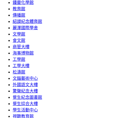
鍾靈化學館
教育館
傳播館
紹謨紀念體育館
麗澤國際學舍
文學館
會文館
商管大樓
海事博物館
工學館
工學大樓
松濤館
文錙藝術中心
外國語文大樓
驚聲紀念大樓
覺生紀念圖書館
覺生綜合大樓
學生活動中心
視聽教育館