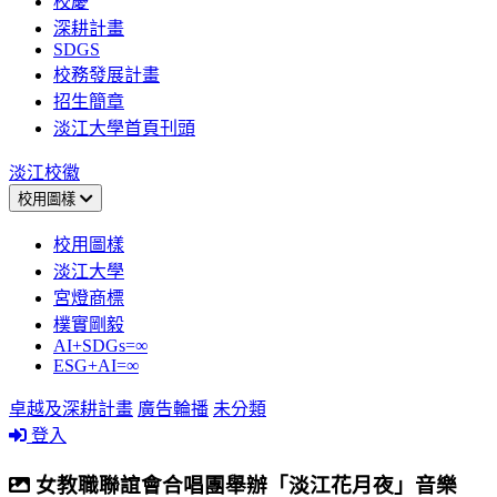
校慶
深耕計畫
SDGS
校務發展計畫
招生簡章
淡江大學首頁刊頭
淡江校徽
校用圖樣
校用圖樣
淡江大學
宮燈商標
樸實剛毅
AI+SDGs=∞
ESG+AI=∞
卓越及深耕計畫
廣告輪播
未分類
登入
女教職聯誼會合唱團舉辦「淡江花月夜」音樂