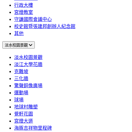
行政大樓
宮燈教室
守謙國際會議中心
校史館暨張建邦創辦人紀念館
其他
淡水校園景觀
淡水校園景觀
淡江大學花牆
克難坡
三化牆
驚聲銅像廣場
運動場
球場
地球村雕塑
覺軒花園
宮燈大道
海豚吉祥物里程碑