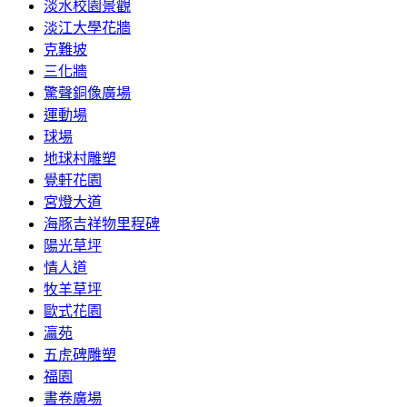
淡水校園景觀
淡江大學花牆
克難坡
三化牆
驚聲銅像廣場
運動場
球場
地球村雕塑
覺軒花園
宮燈大道
海豚吉祥物里程碑
陽光草坪
情人道
牧羊草坪
歐式花園
瀛苑
五虎碑雕塑
福園
書卷廣場