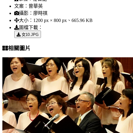
文案：
曾華英
攝影：
廖時祺
大小：
1200 px × 800 px、665.96 KB
圖檔下載：
女10.JPG
相關圖片