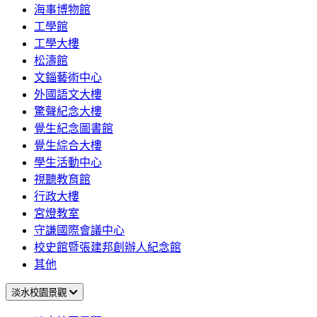
海事博物館
工學館
工學大樓
松濤館
文錙藝術中心
外國語文大樓
驚聲紀念大樓
覺生紀念圖書館
覺生綜合大樓
學生活動中心
視聽教育館
行政大樓
宮燈教室
守謙國際會議中心
校史館暨張建邦創辦人紀念館
其他
淡水校園景觀