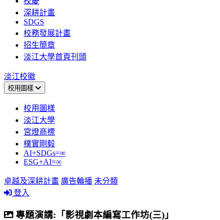
校慶
深耕計畫
SDGS
校務發展計畫
招生簡章
淡江大學首頁刊頭
淡江校徽
校用圖樣
校用圖樣
淡江大學
宮燈商標
樸實剛毅
AI+SDGs=∞
ESG+AI=∞
卓越及深耕計畫
廣告輪播
未分類
登入
專題演講:「影視劇本編寫工作坊(三)」