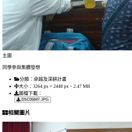
主圖
同學參與集體發想
分類：
卓越及深耕計畫
大小：
3264 px × 2448 px、2.47 MB
圖檔下載：
DSC05847.JPG
相關圖片