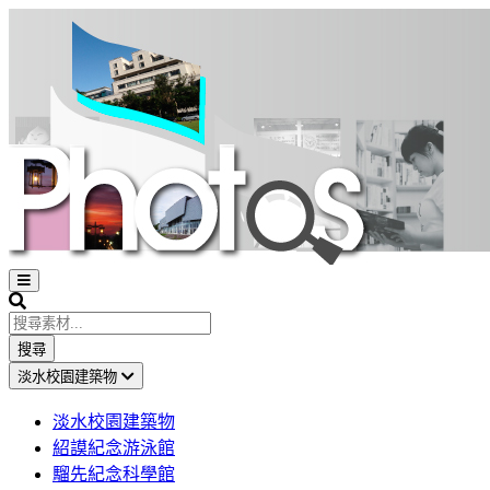
Open
sidebar
Search
搜尋
淡水校園建築物
淡水校園建築物
紹謨紀念游泳館
騮先紀念科學館