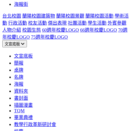
海報街
台北校園
蘭陽校園建築物
蘭陽校園景觀
蘭陽校園活動
學術活
動
行政活動
校友活動
傑出表現
社團活動
學生活動
外賓參觀
人物介紹
校園生態
60週年校慶LOGO
66週年校慶LOGO
70週
年校慶LOGO
75週年校慶LOGO
文宣底板
文宣底板
簡報
桌牌
名牌
海報
資料夾
書封面
插圖漫畫
TQM
畢業典禮
教學行政革新研討會