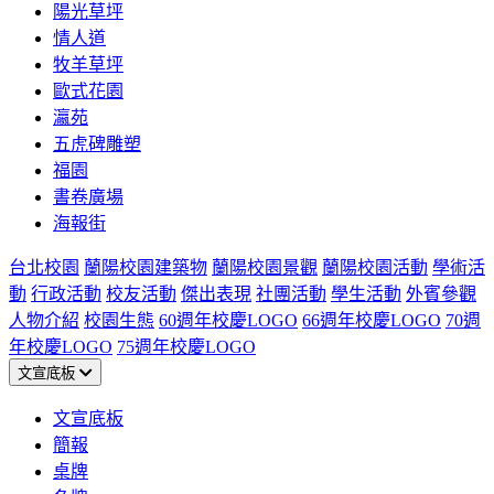
陽光草坪
情人道
牧羊草坪
歐式花園
瀛苑
五虎碑雕塑
福園
書卷廣場
海報街
台北校園
蘭陽校園建築物
蘭陽校園景觀
蘭陽校園活動
學術活
動
行政活動
校友活動
傑出表現
社團活動
學生活動
外賓參觀
人物介紹
校園生態
60週年校慶LOGO
66週年校慶LOGO
70週
年校慶LOGO
75週年校慶LOGO
文宣底板
文宣底板
簡報
桌牌