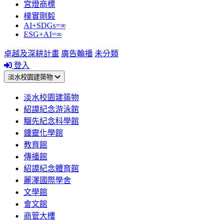
宮燈商標
樸實剛毅
AI+SDGs=∞
ESG+AI=∞
卓越及深耕計畫
廣告輪播
未分類
登入
淡水校園建築物
淡水校園建築物
紹謨紀念游泳館
騮先紀念科學館
鍾靈化學館
教育館
傳播館
紹謨紀念體育館
麗澤國際學舍
文學館
會文館
商管大樓