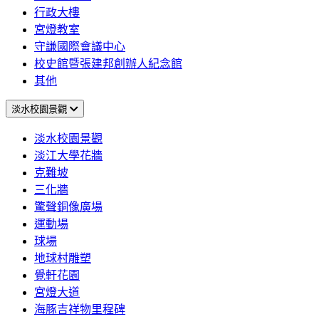
行政大樓
宮燈教室
守謙國際會議中心
校史館暨張建邦創辦人紀念館
其他
淡水校園景觀
淡水校園景觀
淡江大學花牆
克難坡
三化牆
驚聲銅像廣場
運動場
球場
地球村雕塑
覺軒花園
宮燈大道
海豚吉祥物里程碑