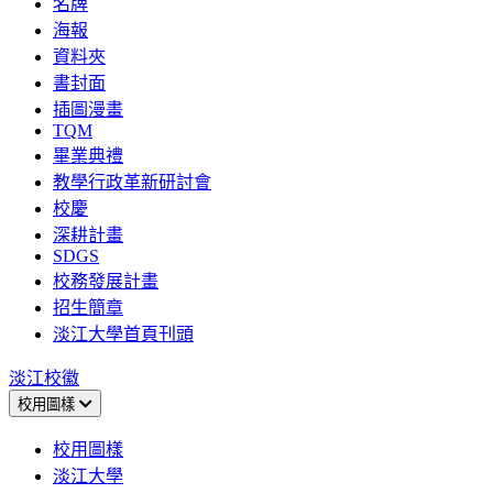
名牌
海報
資料夾
書封面
插圖漫畫
TQM
畢業典禮
教學行政革新研討會
校慶
深耕計畫
SDGS
校務發展計畫
招生簡章
淡江大學首頁刊頭
淡江校徽
校用圖樣
校用圖樣
淡江大學