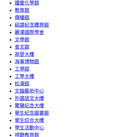
鍾靈化學館
教育館
傳播館
紹謨紀念體育館
麗澤國際學舍
文學館
會文館
商管大樓
海事博物館
工學館
工學大樓
松濤館
文錙藝術中心
外國語文大樓
驚聲紀念大樓
覺生紀念圖書館
覺生綜合大樓
學生活動中心
視聽教育館