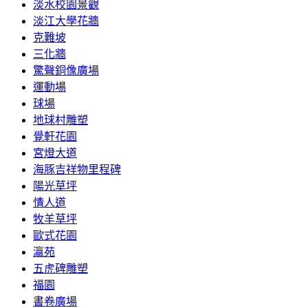
淡水校園景觀
淡江大學花牆
克難坡
三化牆
驚聲銅像廣場
運動場
球場
地球村雕塑
覺軒花園
宮燈大道
海豚吉祥物里程碑
陽光草坪
情人道
牧羊草坪
歐式花園
瀛苑
五虎碑雕塑
福園
書卷廣場