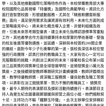
學，以及其他推動國際化策略特色作為，本校榮獲教育部大專
校院國際化品質視導「特優獎」及國際化典範學校。資訊化方
面打造智慧校園、形塑感動服務，尤其在「精進軟體雲新服
務」面向，滿足使用需求及讓資源有效利用。未來化方面則成
立策略遠見中心，將未來化概念導入企業、非營利組織及政
府，引進未來思考類型量表，建立未來化指標認證標準等重點
工作。其他產學合作方面持續秉持本校厚實的學術基礎、堅強
的校友後盾等優勢邁進，並延續、深耕與本校簽約200間企業
的連結。面對今年少子化衝擊的第一波，張校長深信本校在堅
強的行政團隊、認真打拼的教職員工生，大家有信心一定可以
克服艱鉅的挑戰，共創淡江美好的未來！接著校長公布第10屆
淡江品質獎的得獎單位是全球發展學院，並頒發獎金15萬元及
獎座。之後接續頒發教師專題研究計畫績優獎、教師評鑑傑出
獎、教學特優教師獎、資深職工服務獎、優良助教及職工等獎
項，以表彰在淡江兢兢業業、努力不懈的教職員工。 頒獎完
後，最令人期待的表演節目及摸彩活動持續進行。表演節目主
持人為覺生紀念圖書館鄭琚媛與郭萱之兩位小姐，她們倆默契
十足、主持功力不輸「鐵獅玉玲瓏」。此次主辦單位安排精彩
的四段表演節目，首先登場的「舞動神曲猴賽雷」節目是由宋