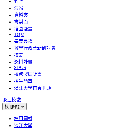
名牌
海報
資料夾
書封面
插圖漫畫
TQM
畢業典禮
教學行政革新研討會
校慶
深耕計畫
SDGS
校務發展計畫
招生簡章
淡江大學首頁刊頭
淡江校徽
校用圖樣
校用圖樣
淡江大學