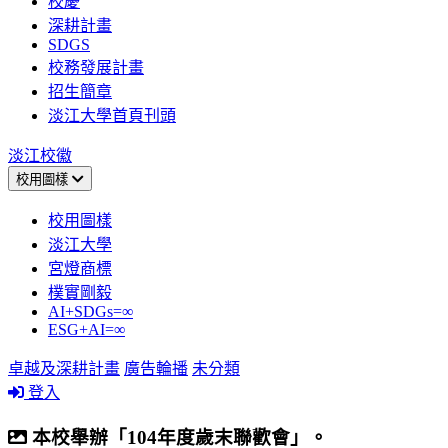
校慶
深耕計畫
SDGS
校務發展計畫
招生簡章
淡江大學首頁刊頭
淡江校徽
校用圖樣
校用圖樣
淡江大學
宮燈商標
樸實剛毅
AI+SDGs=∞
ESG+AI=∞
卓越及深耕計畫
廣告輪播
未分類
登入
本校舉辦「104年度歲末聯歡會」。