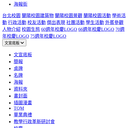
海報街
台北校園
蘭陽校園建築物
蘭陽校園景觀
蘭陽校園活動
學術活
動
行政活動
校友活動
傑出表現
社團活動
學生活動
外賓參觀
人物介紹
校園生態
60週年校慶LOGO
66週年校慶LOGO
70週
年校慶LOGO
75週年校慶LOGO
文宣底板
文宣底板
簡報
桌牌
名牌
海報
資料夾
書封面
插圖漫畫
TQM
畢業典禮
教學行政革新研討會