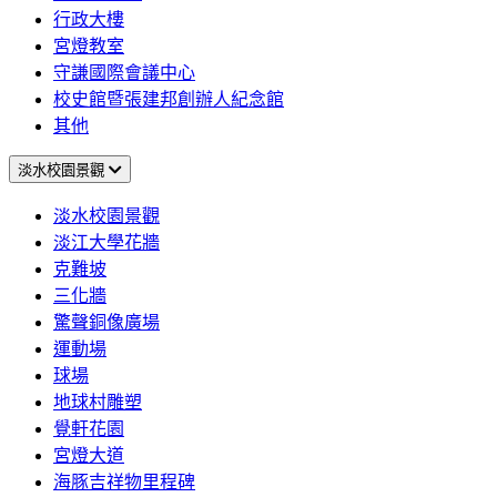
行政大樓
宮燈教室
守謙國際會議中心
校史館暨張建邦創辦人紀念館
其他
淡水校園景觀
淡水校園景觀
淡江大學花牆
克難坡
三化牆
驚聲銅像廣場
運動場
球場
地球村雕塑
覺軒花園
宮燈大道
海豚吉祥物里程碑