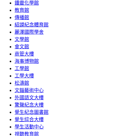
鍾靈化學館
教育館
傳播館
紹謨紀念體育館
麗澤國際學舍
文學館
會文館
商管大樓
海事博物館
工學館
工學大樓
松濤館
文錙藝術中心
外國語文大樓
驚聲紀念大樓
覺生紀念圖書館
覺生綜合大樓
學生活動中心
視聽教育館