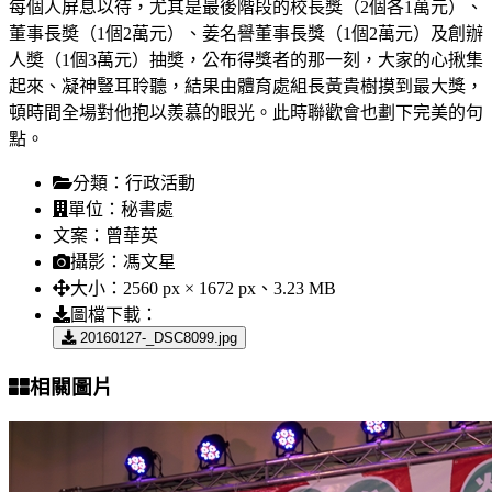
每個人屏息以待，尤其是最後階段的校長獎（2個各1萬元）、
董事長奬（1個2萬元）、姜名譽董事長獎（1個2萬元）及創辦
人奬（1個3萬元）抽奬，公布得獎者的那一刻，大家的心揪集
起來、凝神豎耳聆聽，結果由體育處組長黃貴樹摸到最大獎，
頓時間全場對他抱以羨慕的眼光。此時聯歡會也劃下完美的句
點。
分類：
行政活動
單位：
秘書處
文案：
曾華英
攝影：
馮文星
大小：
2560 px × 1672 px、3.23 MB
圖檔下載：
20160127-_DSC8099.jpg
相關圖片