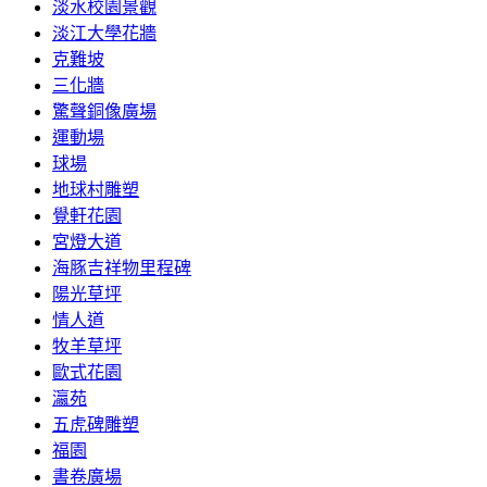
淡水校園景觀
淡江大學花牆
克難坡
三化牆
驚聲銅像廣場
運動場
球場
地球村雕塑
覺軒花園
宮燈大道
海豚吉祥物里程碑
陽光草坪
情人道
牧羊草坪
歐式花園
瀛苑
五虎碑雕塑
福園
書卷廣場