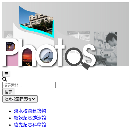
Open
sidebar
Search
搜尋
淡水校園建築物
淡水校園建築物
紹謨紀念游泳館
騮先紀念科學館