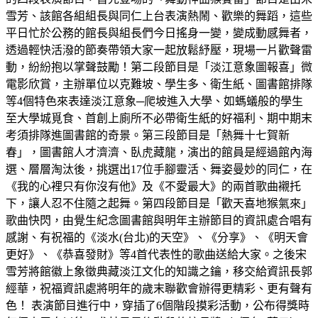
雪芳、該館各組組長與同仁上台表演熱鬧、歡樂的舞蹈，這些
平日忙於公務的館長與組長們今日搖身一變，變成動感舞者，
透過輕快活潑的節奏帶領大家一起放鬆紓壓，現場一片歡聲雷
動，紛紛抱以掌聲鼓勵！第二段節目是「淡江意象圖報喜」微
電影欣賞，主辦單位以克難坡、學生多、衛生紙、圖書館排隊
等4個特色來表達淡江意象─爬坡進入大學、如螞蟻般的學生
至大學城覓食、首創上廁所不必帶衛生紙的好福利、期中期末
考須排隊進圖書館的奇景。第三段節目是「熱舞十七賀新
春」，圖書館人才濟濟、臥虎藏龍，演出的館員是經過館內海
選、層層淘汰後，挑選出17位手腳靈活、舞姿曼妙的同仁，在
《我的心裡只有你沒有他》及《不愛最大》的兩首歌曲襯托
下，讓人忍不住隨之起舞。第四段節目是「歡天喜地猴氣來」
歌曲快閃，由覺生紀念圖書館與明年主辦節目的資訊處合唱有
感謝、有祝福的《淡水(台北)的天空》、《分享》、《明天會
更好》、《恭喜發財》等4首代表性的歌曲送給大家。之後宋
雪芳將館徽上象徵典藏淡江文化的知識之鑰，移交給資訊長郭
經華，祝福資訊處將明年的歲末聯歡會辦得更精彩、更有聲有
色！ 表演節目進行中，穿插了6個階段摸彩活動，公布得獎時