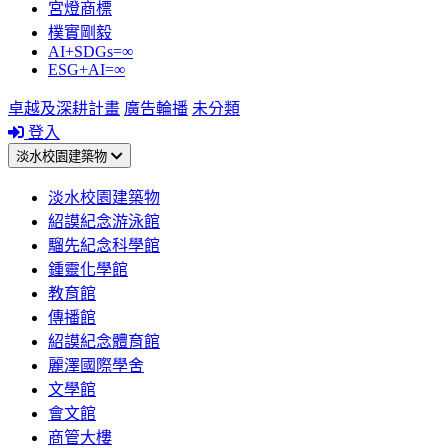
宮燈商標
樸實剛毅
AI+SDGs=∞
ESG+AI=∞
卓越及深耕計畫
廣告輪播
未分類
登入
淡水校園建築物
淡水校園建築物
紹謨紀念游泳館
騮先紀念科學館
鍾靈化學館
教育館
傳播館
紹謨紀念體育館
麗澤國際學舍
文學館
會文館
商管大樓