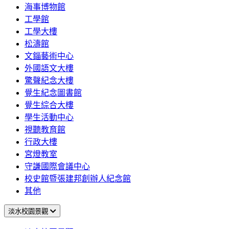
海事博物館
工學館
工學大樓
松濤館
文錙藝術中心
外國語文大樓
驚聲紀念大樓
覺生紀念圖書館
覺生綜合大樓
學生活動中心
視聽教育館
行政大樓
宮燈教室
守謙國際會議中心
校史館暨張建邦創辦人紀念館
其他
淡水校園景觀