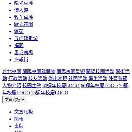
陽光草坪
情人道
牧羊草坪
歐式花園
瀛苑
五虎碑雕塑
福園
書卷廣場
海報街
台北校園
蘭陽校園建築物
蘭陽校園景觀
蘭陽校園活動
學術活
動
行政活動
校友活動
傑出表現
社團活動
學生活動
外賓參觀
人物介紹
校園生態
60週年校慶LOGO
66週年校慶LOGO
70週
年校慶LOGO
75週年校慶LOGO
文宣底板
文宣底板
簡報
桌牌