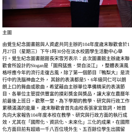
主圖
由覺生紀念圖書館與人資處共同主辦的104年度歲末聯歡會於1
月27日（星期三）下午1時30分在淡水校園學生活動中心舉
行。覺生紀念圖書館館長宋雪芳表示：此次圖書館主辦歲末聯
歡會所設計的Slogan是「圖飛猛進．榮自淡江」，整體表演風
格呼應今年的流行走復古風，除了第一個節目『鴨梨大』是流
行中的洗腦神曲之外， 其餘的表演都是5、6年級同仁可以朗
朗上口的舞曲或歌曲，希望藉由主辦單位準備精采的表演節
目、各單位主管提供豐富的摸彩獎金與獎品，讓大家在農曆年
前最後上班日，歡聚一堂，為下學期的教學、研究與行政工作
累積滿滿的能量。 歲末聯歡會首先由校長張家宜致詞，她首
先向大家報告104年度本校在教學、研究與行政方面的執行成
效，尤其在「國際化、資訊化、未來化」三化的成果，在國際
化方面目前有超過一千八百位境外生、五百餘位學生出國留